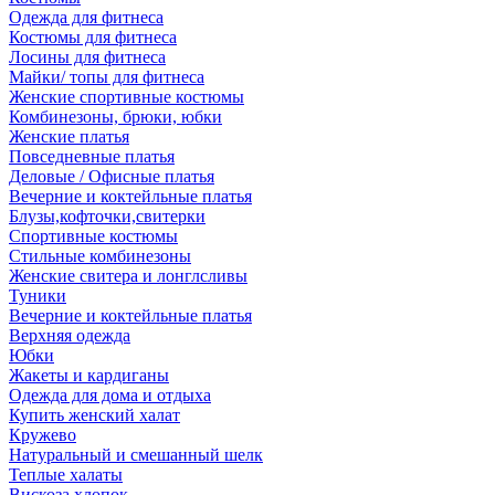
Одежда для фитнеса
Костюмы для фитнеса
Лосины для фитнеса
Майки/ топы для фитнеса
Женские спортивные костюмы
Комбинезоны, брюки, юбки
Женские платья
Повседневные платья
Деловые / Офисные платья
Вечерние и коктейльные платья
Блузы,кофточки,свитерки
Спортивные костюмы
Стильные комбинезоны
Женские свитера и лонглсливы
Туники
Вечерние и коктейльные платья
Верхняя одежда
Юбки
Жакеты и кардиганы
Одежда для дома и отдыха
Купить женский халат
Кружево
Натуральный и смешанный шелк
Теплые халаты
Вискоза,хлопок