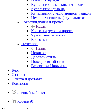
Пляжная одежда
Купальники с мягкими чашками
Купальники push up
Купальники с уплотненной чашкой
Цельные ( слитные) купальники
Колготки,чулки и прочее
Назад
Колготки,чулки и прочее
Чулки,гольфы,носки
Колготки
Новинки
Назад
Новинки
Деловой стиль
Повседневный стиль
Вечеринка.Новый год
Блог
Отзывы
Оплата и доставка
Контакты
Личный кабинет
Корзина
0