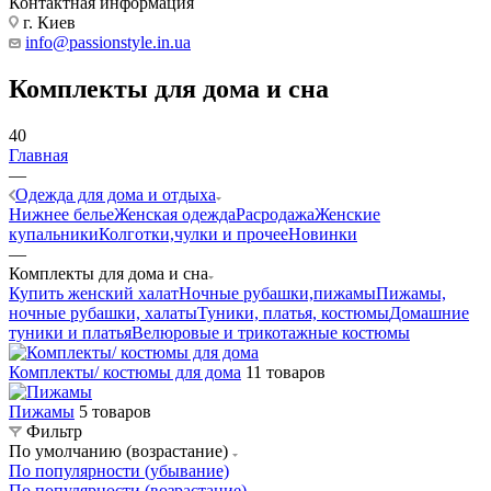
Контактная информация
г. Киев
info@passionstyle.in.ua
Комплекты для дома и сна
40
Главная
—
Одежда для дома и отдыха
Нижнее белье
Женская одежда
Расродажа
Женские
купальники
Колготки,чулки и прочее
Новинки
—
Комплекты для дома и сна
Купить женский халат
Ночные рубашки,пижамы
Пижамы,
ночные рубашки, халаты
Туники, платья, костюмы
Домашние
туники и платья
Велюровые и трикотажные костюмы
Комплекты/ костюмы для дома
11 товаров
Пижамы
5 товаров
Фильтр
По умолчанию (возрастание)
По популярности (убывание)
По популярности (возрастание)