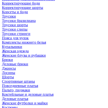
Корректирующие боди
Корректирующие шорты
Корсеты и боди
Трусики
Трусики бразилиана
Трусики шорты
Трусики слипы
Трусики стринги
Пояса для чулок
Комплекты нижнего белья
Купальники
Женская одежда
Женские блузы и рубашки
Брюки
Деловые брюки
Джинсы
Лосины
Шорты
Спортивные штаны
Повседневные платья
Пальто, пиджаки
Коктейльные и деловые платья
Деловые платья
Женские футболки и майки
Костюмы