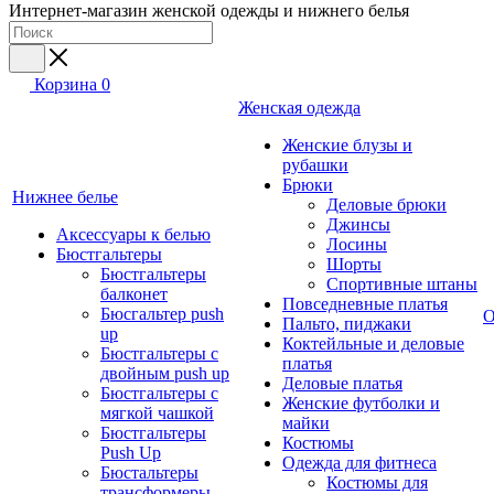
Интернет-магазин женской одежды и нижнего белья
Корзина
0
Женская одежда
Женские блузы и
рубашки
Брюки
Нижнее белье
Деловые брюки
Джинсы
Аксессуары к белью
Лосины
Бюстгальтеры
Шорты
Бюстгальтеры
Спортивные штаны
балконет
Повседневные платья
Бюсгальтер push
О
Пальто, пиджаки
up
Коктейльные и деловые
Бюстгальтеры с
платья
двойным push up
Деловые платья
Бюстгальтеры с
Женские футболки и
мягкой чашкой
майки
Бюстгальтеры
Костюмы
Push Up
Одежда для фитнеса
Бюстальтеры
Костюмы для
трансформеры