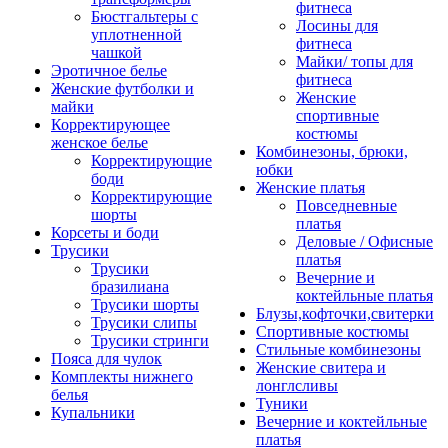
фитнеса
Бюстгальтеры с
Лосины для
уплотненной
фитнеса
чашкой
Майки/ топы для
Эротичное белье
фитнеса
Женские футболки и
Женские
майки
спортивные
Корректирующее
костюмы
женское белье
Комбинезоны, брюки,
Корректирующие
юбки
боди
Женские платья
Корректирующие
Повседневные
шорты
платья
Корсеты и боди
Деловые / Офисные
Трусики
платья
Трусики
Вечерние и
бразилиана
коктейльные платья
Трусики шорты
Блузы,кофточки,свитерки
Трусики слипы
Спортивные костюмы
Трусики стринги
Стильные комбинезоны
Пояса для чулок
Женские свитера и
Комплекты нижнего
лонглсливы
белья
Туники
Купальники
Вечерние и коктейльные
платья