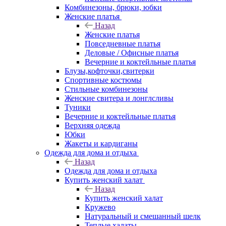
Комбинезоны, брюки, юбки
Женские платья
Назад
Женские платья
Повседневные платья
Деловые / Офисные платья
Вечерние и коктейльные платья
Блузы,кофточки,свитерки
Спортивные костюмы
Стильные комбинезоны
Женские свитера и лонглсливы
Туники
Вечерние и коктейльные платья
Верхняя одежда
Юбки
Жакеты и кардиганы
Одежда для дома и отдыха
Назад
Одежда для дома и отдыха
Купить женский халат
Назад
Купить женский халат
Кружево
Натуральный и смешанный шелк
Теплые халаты