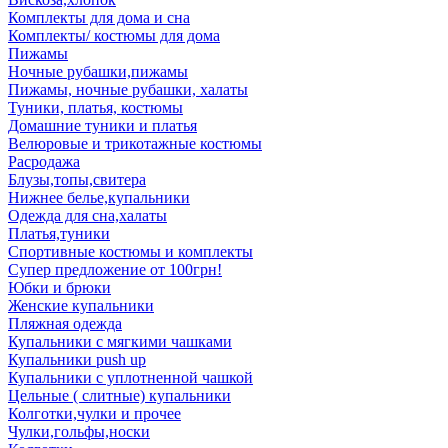
Комплекты для дома и сна
Комплекты/ костюмы для дома
Пижамы
Ночные рубашки,пижамы
Пижамы, ночные рубашки, халаты
Туники, платья, костюмы
Домашние туники и платья
Велюровые и трикотажные костюмы
Расродажа
Блузы,топы,свитера
Нижнее белье,купальники
Одежда для сна,халаты
Платья,туники
Спортивные костюмы и комплекты
Супер предложение от 100грн!
Юбки и брюки
Женские купальники
Пляжная одежда
Купальники с мягкими чашками
Купальники push up
Купальники с уплотненной чашкой
Цельные ( слитные) купальники
Колготки,чулки и прочее
Чулки,гольфы,носки