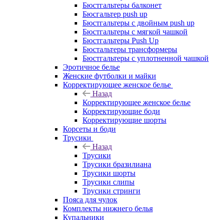
Бюстгальтеры балконет
Бюсгальтер push up
Бюстгальтеры с двойным push up
Бюстгальтеры с мягкой чашкой
Бюстгальтеры Push Up
Бюстальтеры трансформеры
Бюстгальтеры с уплотненной чашкой
Эротичное белье
Женские футболки и майки
Корректирующее женское белье
Назад
Корректирующее женское белье
Корректирующие боди
Корректирующие шорты
Корсеты и боди
Трусики
Назад
Трусики
Трусики бразилиана
Трусики шорты
Трусики слипы
Трусики стринги
Пояса для чулок
Комплекты нижнего белья
Купальники