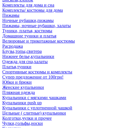
Комплекты для дома и сна
Комплекты/ костюмы для дома
Пижамы
Ночные рубашки,пижамы
Пижамы, ночные рубашки, халаты
Туники, платья, костюмы
Домашние туники и платья
Велюровые и трикотажные костюмы
Расродажа
Блузы,топы,свитера
Нижнее белье,купальники
Одежда для сна,халаты
Платья,туники
Спортивные костюмы и комплекты
Супер предложение от 100грн!
Юбки и брюки
Женские купальники
Пляжная одежда
Купальники с мягкими чашками
Купальники push up
Купальники с уплотненной чашкой
Цельные ( слитные) купальники
Колготки,чулки и прочее
Чулки,гольфы,носки