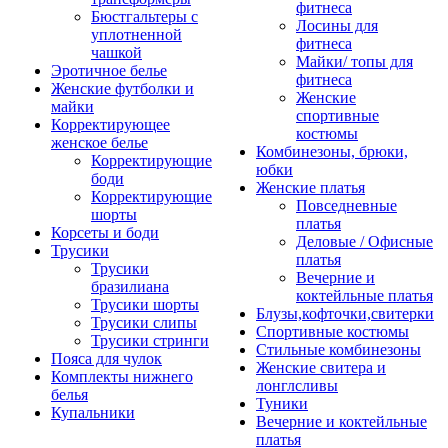
фитнеса
Бюстгальтеры с
Лосины для
уплотненной
фитнеса
чашкой
Майки/ топы для
Эротичное белье
фитнеса
Женские футболки и
Женские
майки
спортивные
Корректирующее
костюмы
женское белье
Комбинезоны, брюки,
Корректирующие
юбки
боди
Женские платья
Корректирующие
Повседневные
шорты
платья
Корсеты и боди
Деловые / Офисные
Трусики
платья
Трусики
Вечерние и
бразилиана
коктейльные платья
Трусики шорты
Блузы,кофточки,свитерки
Трусики слипы
Спортивные костюмы
Трусики стринги
Стильные комбинезоны
Пояса для чулок
Женские свитера и
Комплекты нижнего
лонглсливы
белья
Туники
Купальники
Вечерние и коктейльные
платья