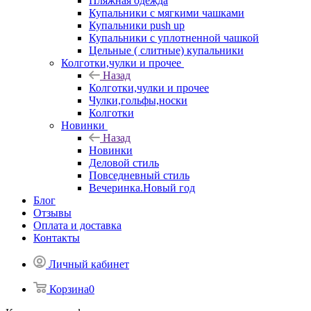
Пляжная одежда
Купальники с мягкими чашками
Купальники push up
Купальники с уплотненной чашкой
Цельные ( слитные) купальники
Колготки,чулки и прочее
Назад
Колготки,чулки и прочее
Чулки,гольфы,носки
Колготки
Новинки
Назад
Новинки
Деловой стиль
Повседневный стиль
Вечеринка.Новый год
Блог
Отзывы
Оплата и доставка
Контакты
Личный кабинет
Корзина
0