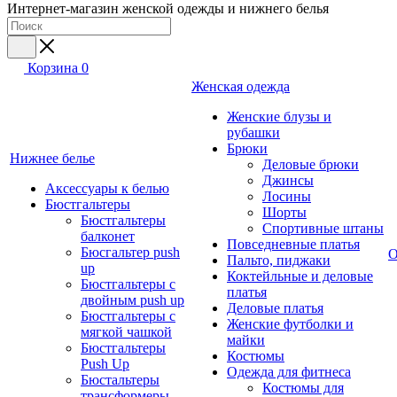
Интернет-магазин женской одежды и нижнего белья
Корзина
0
Женская одежда
Женские блузы и
рубашки
Брюки
Нижнее белье
Деловые брюки
Джинсы
Аксессуары к белью
Лосины
Бюстгальтеры
Шорты
Бюстгальтеры
Спортивные штаны
балконет
Повседневные платья
Бюсгальтер push
О
Пальто, пиджаки
up
Коктейльные и деловые
Бюстгальтеры с
платья
двойным push up
Деловые платья
Бюстгальтеры с
Женские футболки и
мягкой чашкой
майки
Бюстгальтеры
Костюмы
Push Up
Одежда для фитнеса
Бюстальтеры
Костюмы для
трансформеры