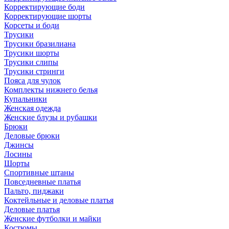
Корректирующие боди
Корректирующие шорты
Корсеты и боди
Трусики
Трусики бразилиана
Трусики шорты
Трусики слипы
Трусики стринги
Пояса для чулок
Комплекты нижнего белья
Купальники
Женская одежда
Женские блузы и рубашки
Брюки
Деловые брюки
Джинсы
Лосины
Шорты
Спортивные штаны
Повседневные платья
Пальто, пиджаки
Коктейльные и деловые платья
Деловые платья
Женские футболки и майки
Костюмы