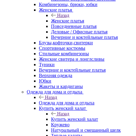
Комбинезоны, брюки, юбки
Женские платья
Назад
Женские платья
Повседневные платья
Деловые / Офисные платья
Вечерние и коктейльные платья
Блузы,кофточки,свитерки
Спортивные костюмы
Стильные комбинезоны
Женские свитера и лонглсливы
Туники
Вечерние и коктейльные платья
Верхняя одежда
Юбки
Жакеты и кардиганы
Одежда для дома и отдыха
Назад
Одежда для дома и отдыха
Купить женский халат
Назад
Купить женский халат
Кружево
Натуральный и смешанный шелк
Теплые халаты