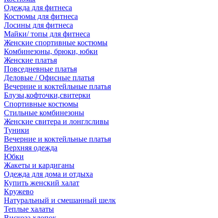
Одежда для фитнеса
Костюмы для фитнеса
Лосины для фитнеса
Майки/ топы для фитнеса
Женские спортивные костюмы
Комбинезоны, брюки, юбки
Женские платья
Повседневные платья
Деловые / Офисные платья
Вечерние и коктейльные платья
Блузы,кофточки,свитерки
Спортивные костюмы
Стильные комбинезоны
Женские свитера и лонглсливы
Туники
Вечерние и коктейльные платья
Верхняя одежда
Юбки
Жакеты и кардиганы
Одежда для дома и отдыха
Купить женский халат
Кружево
Натуральный и смешанный шелк
Теплые халаты
Вискоза,хлопок