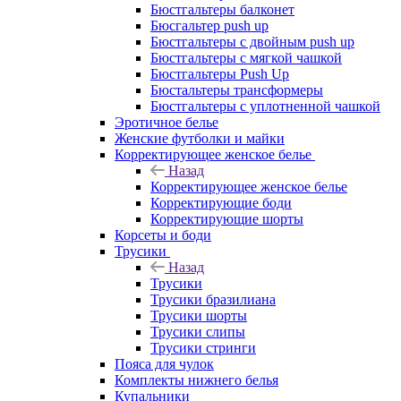
Бюстгальтеры балконет
Бюсгальтер push up
Бюстгальтеры с двойным push up
Бюстгальтеры с мягкой чашкой
Бюстгальтеры Push Up
Бюстальтеры трансформеры
Бюстгальтеры с уплотненной чашкой
Эротичное белье
Женские футболки и майки
Корректирующее женское белье
Назад
Корректирующее женское белье
Корректирующие боди
Корректирующие шорты
Корсеты и боди
Трусики
Назад
Трусики
Трусики бразилиана
Трусики шорты
Трусики слипы
Трусики стринги
Пояса для чулок
Комплекты нижнего белья
Купальники