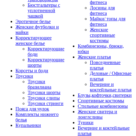
фитнеса
Бюстгальтеры с
Лосины для
уплотненной
фитнеса
чашкой
Майки/ топы для
Эротичное белье
фитнеса
Женские футболки и
Женские
майки
спортивные
Корректирующее
костюмы
женское белье
Комбинезоны, брюки,
Корректирующие
юбки
боди
Женские платья
Корректирующие
Повседневные
шорты
платья
Корсеты и боди
Деловые / Офисные
Трусики
платья
Трусики
Вечерние и
бразилиана
коктейльные платья
Трусики шорты
Блузы,кофточки,свитерки
Трусики слипы
Спортивные костюмы
Трусики стринги
Стильные комбинезоны
Пояса для чулок
Женские свитера и
Комплекты нижнего
лонглсливы
белья
Туники
Купальники
Вечерние и коктейльные
платья