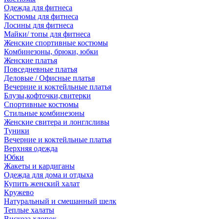
Одежда для фитнеса
Костюмы для фитнеса
Лосины для фитнеса
Майки/ топы для фитнеса
Женские спортивные костюмы
Комбинезоны, брюки, юбки
Женские платья
Повседневные платья
Деловые / Офисные платья
Вечерние и коктейльные платья
Блузы,кофточки,свитерки
Спортивные костюмы
Стильные комбинезоны
Женские свитера и лонглсливы
Туники
Вечерние и коктейльные платья
Верхняя одежда
Юбки
Жакеты и кардиганы
Одежда для дома и отдыха
Купить женский халат
Кружево
Натуральный и смешанный шелк
Теплые халаты
Вискоза,хлопок