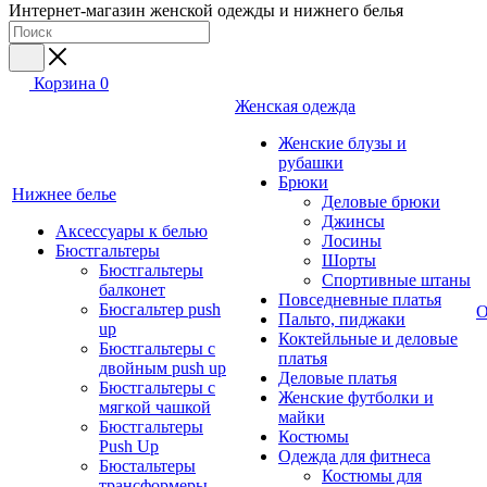
Интернет-магазин женской одежды и нижнего белья
Корзина
0
Женская одежда
Женские блузы и
рубашки
Брюки
Нижнее белье
Деловые брюки
Джинсы
Аксессуары к белью
Лосины
Бюстгальтеры
Шорты
Бюстгальтеры
Спортивные штаны
балконет
Повседневные платья
Бюсгальтер push
О
Пальто, пиджаки
up
Коктейльные и деловые
Бюстгальтеры с
платья
двойным push up
Деловые платья
Бюстгальтеры с
Женские футболки и
мягкой чашкой
майки
Бюстгальтеры
Костюмы
Push Up
Одежда для фитнеса
Бюстальтеры
Костюмы для
трансформеры