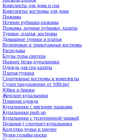
Комплекты для дома и сна
Комплекты/ костюмы для дома
Пижамы
Ночные рубашки,пижамы
Пижамы, ночные рубашки, халаты
Туники, платья, костюмы
Домашние туники и платья
Велюровые и трикотажные костюмы
Расродажа
Блузы,топы,свитера
Нижнее белье,купальники
Одежда для сна,халаты
Платья,туники
Спортивные костюмы и комплекты
Супер предложение от 100грн!
Юбки и брюки
Женские купальники
Пляжная одежда
Купальники с мягкими чашками
Купальники push up
Купальники с уплотненной чашкой
Цельные ( слитные) купальники
Колготки,чулки и прочее
Чулки,гольфы,носки