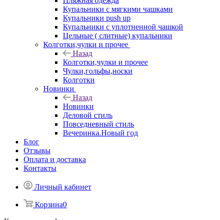
Пляжная одежда
Купальники с мягкими чашками
Купальники push up
Купальники с уплотненной чашкой
Цельные ( слитные) купальники
Колготки,чулки и прочее
Назад
Колготки,чулки и прочее
Чулки,гольфы,носки
Колготки
Новинки
Назад
Новинки
Деловой стиль
Повседневный стиль
Вечеринка.Новый год
Блог
Отзывы
Оплата и доставка
Контакты
Личный кабинет
Корзина
0