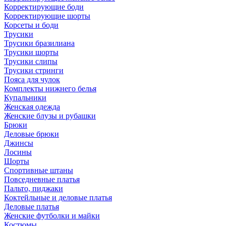
Корректирующие боди
Корректирующие шорты
Корсеты и боди
Трусики
Трусики бразилиана
Трусики шорты
Трусики слипы
Трусики стринги
Пояса для чулок
Комплекты нижнего белья
Купальники
Женская одежда
Женские блузы и рубашки
Брюки
Деловые брюки
Джинсы
Лосины
Шорты
Спортивные штаны
Повседневные платья
Пальто, пиджаки
Коктейльные и деловые платья
Деловые платья
Женские футболки и майки
Костюмы