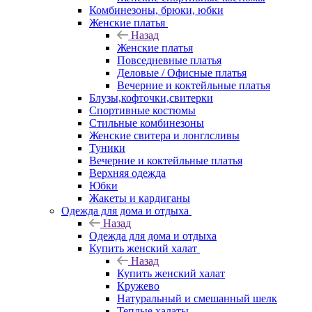
Комбинезоны, брюки, юбки
Женские платья
Назад
Женские платья
Повседневные платья
Деловые / Офисные платья
Вечерние и коктейльные платья
Блузы,кофточки,свитерки
Спортивные костюмы
Стильные комбинезоны
Женские свитера и лонглсливы
Туники
Вечерние и коктейльные платья
Верхняя одежда
Юбки
Жакеты и кардиганы
Одежда для дома и отдыха
Назад
Одежда для дома и отдыха
Купить женский халат
Назад
Купить женский халат
Кружево
Натуральный и смешанный шелк
Теплые халаты