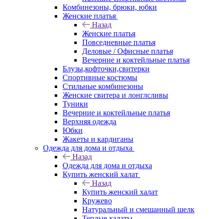
Комбинезоны, брюки, юбки
Женские платья
Назад
Женские платья
Повседневные платья
Деловые / Офисные платья
Вечерние и коктейльные платья
Блузы,кофточки,свитерки
Спортивные костюмы
Стильные комбинезоны
Женские свитера и лонглсливы
Туники
Вечерние и коктейльные платья
Верхняя одежда
Юбки
Жакеты и кардиганы
Одежда для дома и отдыха
Назад
Одежда для дома и отдыха
Купить женский халат
Назад
Купить женский халат
Кружево
Натуральный и смешанный шелк
Теплые халаты