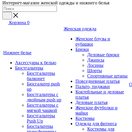
Интернет-магазин женской одежды и нижнего белья
Корзина
0
Женская одежда
Женские блузы и
рубашки
Брюки
Нижнее белье
Деловые брюки
Джинсы
Аксессуары к белью
Лосины
Бюстгальтеры
Шорты
Бюстгальтеры
Спортивные штаны
балконет
Повседневные платья
Бюсгальтер push
О
Пальто, пиджаки
up
Коктейльные и деловые
Бюстгальтеры с
платья
двойным push up
Деловые платья
Бюстгальтеры с
Женские футболки и
мягкой чашкой
майки
Бюстгальтеры
Костюмы
Push Up
Одежда для фитнеса
Бюстальтеры
Костюмы для
трансформеры