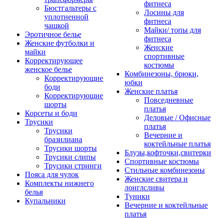
фитнеса
Бюстгальтеры с
Лосины для
уплотненной
фитнеса
чашкой
Майки/ топы для
Эротичное белье
фитнеса
Женские футболки и
Женские
майки
спортивные
Корректирующее
костюмы
женское белье
Комбинезоны, брюки,
Корректирующие
юбки
боди
Женские платья
Корректирующие
Повседневные
шорты
платья
Корсеты и боди
Деловые / Офисные
Трусики
платья
Трусики
Вечерние и
бразилиана
коктейльные платья
Трусики шорты
Блузы,кофточки,свитерки
Трусики слипы
Спортивные костюмы
Трусики стринги
Стильные комбинезоны
Пояса для чулок
Женские свитера и
Комплекты нижнего
лонглсливы
белья
Туники
Купальники
Вечерние и коктейльные
платья