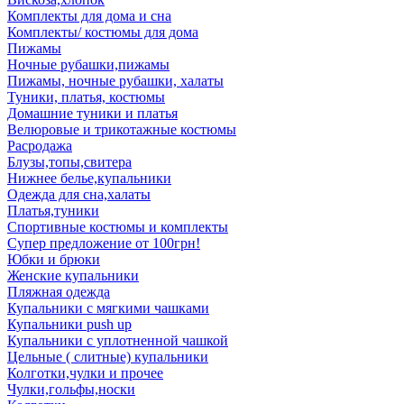
Комплекты для дома и сна
Комплекты/ костюмы для дома
Пижамы
Ночные рубашки,пижамы
Пижамы, ночные рубашки, халаты
Туники, платья, костюмы
Домашние туники и платья
Велюровые и трикотажные костюмы
Расродажа
Блузы,топы,свитера
Нижнее белье,купальники
Одежда для сна,халаты
Платья,туники
Спортивные костюмы и комплекты
Супер предложение от 100грн!
Юбки и брюки
Женские купальники
Пляжная одежда
Купальники с мягкими чашками
Купальники push up
Купальники с уплотненной чашкой
Цельные ( слитные) купальники
Колготки,чулки и прочее
Чулки,гольфы,носки