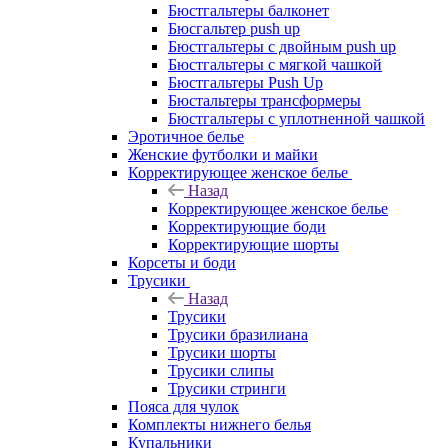
Бюстгальтеры балконет
Бюсгальтер push up
Бюстгальтеры с двойным push up
Бюстгальтеры с мягкой чашкой
Бюстгальтеры Push Up
Бюстальтеры трансформеры
Бюстгальтеры с уплотненной чашкой
Эротичное белье
Женские футболки и майки
Корректирующее женское белье
Назад
Корректирующее женское белье
Корректирующие боди
Корректирующие шорты
Корсеты и боди
Трусики
Назад
Трусики
Трусики бразилиана
Трусики шорты
Трусики слипы
Трусики стринги
Пояса для чулок
Комплекты нижнего белья
Купальники