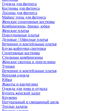
Одежда для фитнеса
Костюмы для фитнеса
Лосины для фитнеса
Майки/ топы для фитнеса
Женские спортивные костюмы
Комбинезоны, брюки, юбки
Женские платья
Повседневные платья
Деловые / Офисные платья
Вечерние и коктейльные платья
Блузы,кофточки,свитерки
Спортивные костюмы
Стильные комбинезоны
Женские свитера и лонглсливы
Туники
Вечерние и коктейльные платья
Верхняя одежда
Юбки
Жакеты и кардиганы
Одежда для дома и отдыха
Купить женский халат
Кружево
Натуральный и смешанный шелк
Теплые халаты
Вискоза,хлопок