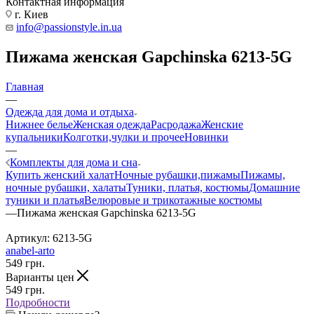
Контактная информация
г. Киев
info@passionstyle.in.ua
Пижама женская Gapchinska 6213-5G
Главная
—
Одежда для дома и отдыха
Нижнее белье
Женская одежда
Расродажа
Женские
купальники
Колготки,чулки и прочее
Новинки
—
Комплекты для дома и сна
Купить женский халат
Ночные рубашки,пижамы
Пижамы,
ночные рубашки, халаты
Туники, платья, костюмы
Домашние
туники и платья
Велюровые и трикотажные костюмы
—
Пижама женская Gapchinska 6213-5G
Артикул:
6213-5G
anabel-arto
549
грн.
Варианты цен
549
грн.
Подробности