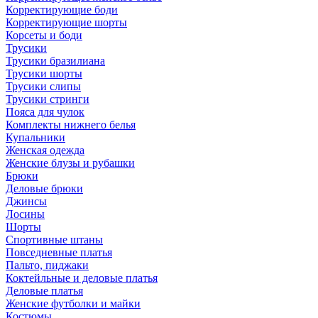
Корректирующие боди
Корректирующие шорты
Корсеты и боди
Трусики
Трусики бразилиана
Трусики шорты
Трусики слипы
Трусики стринги
Пояса для чулок
Комплекты нижнего белья
Купальники
Женская одежда
Женские блузы и рубашки
Брюки
Деловые брюки
Джинсы
Лосины
Шорты
Спортивные штаны
Повседневные платья
Пальто, пиджаки
Коктейльные и деловые платья
Деловые платья
Женские футболки и майки
Костюмы