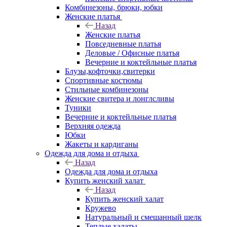
Комбинезоны, брюки, юбки
Женские платья
Назад
Женские платья
Повседневные платья
Деловые / Офисные платья
Вечерние и коктейльные платья
Блузы,кофточки,свитерки
Спортивные костюмы
Стильные комбинезоны
Женские свитера и лонглсливы
Туники
Вечерние и коктейльные платья
Верхняя одежда
Юбки
Жакеты и кардиганы
Одежда для дома и отдыха
Назад
Одежда для дома и отдыха
Купить женский халат
Назад
Купить женский халат
Кружево
Натуральный и смешанный шелк
Теплые халаты