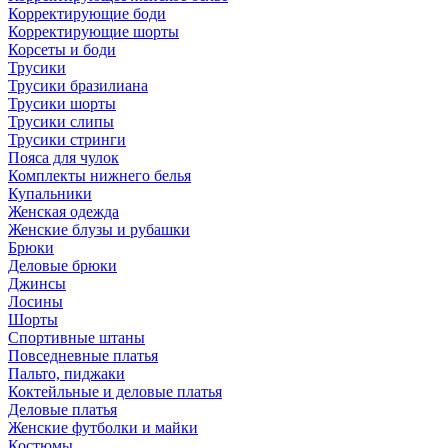
Корректирующие боди
Корректирующие шорты
Корсеты и боди
Трусики
Трусики бразилиана
Трусики шорты
Трусики слипы
Трусики стринги
Пояса для чулок
Комплекты нижнего белья
Купальники
Женская одежда
Женские блузы и рубашки
Брюки
Деловые брюки
Джинсы
Лосины
Шорты
Спортивные штаны
Повседневные платья
Пальто, пиджаки
Коктейльные и деловые платья
Деловые платья
Женские футболки и майки
Костюмы