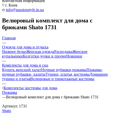
Контактная информация
г. Киев
info@passionstyle.in.ua
Велюровый комплект для дома с
брюками Shato 1731
Главная
—
Одежда для дома и отдыха
Нижнее белье
Женская одежда
Расродажа
Женские
купальники
Колготки,чулки и прочее
Новинки
—
Комплекты для дома и сна
Купить женский халат
Ночные рубашки,пижамы
Пижамы,
ночные рубашки, халаты
Туники, платья, костюмы
Домашние
туники и платья
Велюровые и трикотажные костюмы
—
Комплекты/ костюмы для дома
Пижамы
—
Велюровый комплект для дома с брюками Shato 1731
Артикул:
1731
Shato