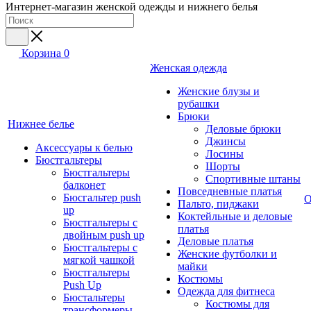
Интернет-магазин женской одежды и нижнего белья
Корзина
0
Женская одежда
Женские блузы и
рубашки
Брюки
Нижнее белье
Деловые брюки
Джинсы
Аксессуары к белью
Лосины
Бюстгальтеры
Шорты
Бюстгальтеры
Спортивные штаны
балконет
Повседневные платья
Бюсгальтер push
О
Пальто, пиджаки
up
Коктейльные и деловые
Бюстгальтеры с
платья
двойным push up
Деловые платья
Бюстгальтеры с
Женские футболки и
мягкой чашкой
майки
Бюстгальтеры
Костюмы
Push Up
Одежда для фитнеса
Бюстальтеры
Костюмы для
трансформеры