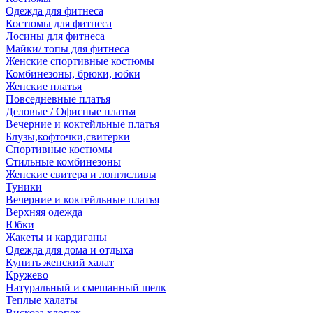
Одежда для фитнеса
Костюмы для фитнеса
Лосины для фитнеса
Майки/ топы для фитнеса
Женские спортивные костюмы
Комбинезоны, брюки, юбки
Женские платья
Повседневные платья
Деловые / Офисные платья
Вечерние и коктейльные платья
Блузы,кофточки,свитерки
Спортивные костюмы
Стильные комбинезоны
Женские свитера и лонглсливы
Туники
Вечерние и коктейльные платья
Верхняя одежда
Юбки
Жакеты и кардиганы
Одежда для дома и отдыха
Купить женский халат
Кружево
Натуральный и смешанный шелк
Теплые халаты
Вискоза,хлопок