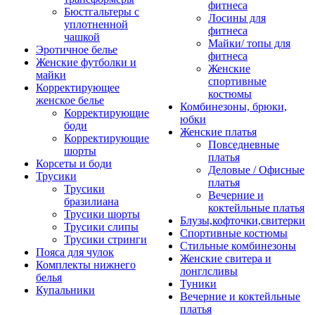
фитнеса
Бюстгальтеры с
Лосины для
уплотненной
фитнеса
чашкой
Майки/ топы для
Эротичное белье
фитнеса
Женские футболки и
Женские
майки
спортивные
Корректирующее
костюмы
женское белье
Комбинезоны, брюки,
Корректирующие
юбки
боди
Женские платья
Корректирующие
Повседневные
шорты
платья
Корсеты и боди
Деловые / Офисные
Трусики
платья
Трусики
Вечерние и
бразилиана
коктейльные платья
Трусики шорты
Блузы,кофточки,свитерки
Трусики слипы
Спортивные костюмы
Трусики стринги
Стильные комбинезоны
Пояса для чулок
Женские свитера и
Комплекты нижнего
лонглсливы
белья
Туники
Купальники
Вечерние и коктейльные
платья