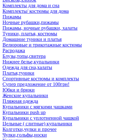
Комплекты для дома и сна
Комплекты/ костюмы для дома
Пижамы
Ночные рубашки,пижамы
Пижамы, ночные рубашки, халаты
Туники, платья, костюмы
Домашние туники и платья
Велюровые и трикотажные костюмы
Расродажа
Блузы,топы,свитера
Нижнее белье,купальники
Одежда для сна,халаты
Платья,туники
Спортивные костюмы и комплекты
Супер предложение от 100грн!
Юбки и брюки
Женские купальники
Пляжная одежда
Купальники с мягкими чашками
Купальники push up
Купальники с уплотненной чашкой
Цельные ( слитные) купальники
Колготки,чулки и прочее
Чулки,гольфы,носки