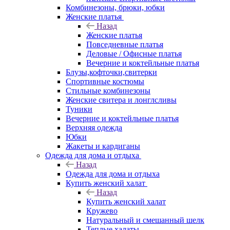
Комбинезоны, брюки, юбки
Женские платья
Назад
Женские платья
Повседневные платья
Деловые / Офисные платья
Вечерние и коктейльные платья
Блузы,кофточки,свитерки
Спортивные костюмы
Стильные комбинезоны
Женские свитера и лонглсливы
Туники
Вечерние и коктейльные платья
Верхняя одежда
Юбки
Жакеты и кардиганы
Одежда для дома и отдыха
Назад
Одежда для дома и отдыха
Купить женский халат
Назад
Купить женский халат
Кружево
Натуральный и смешанный шелк
Теплые халаты