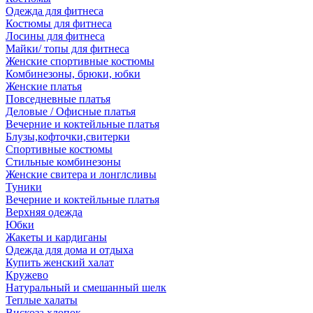
Одежда для фитнеса
Костюмы для фитнеса
Лосины для фитнеса
Майки/ топы для фитнеса
Женские спортивные костюмы
Комбинезоны, брюки, юбки
Женские платья
Повседневные платья
Деловые / Офисные платья
Вечерние и коктейльные платья
Блузы,кофточки,свитерки
Спортивные костюмы
Стильные комбинезоны
Женские свитера и лонглсливы
Туники
Вечерние и коктейльные платья
Верхняя одежда
Юбки
Жакеты и кардиганы
Одежда для дома и отдыха
Купить женский халат
Кружево
Натуральный и смешанный шелк
Теплые халаты
Вискоза,хлопок