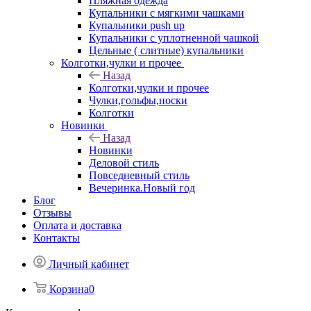
Пляжная одежда
Купальники с мягкими чашками
Купальники push up
Купальники с уплотненной чашкой
Цельные ( слитные) купальники
Колготки,чулки и прочее
Назад
Колготки,чулки и прочее
Чулки,гольфы,носки
Колготки
Новинки
Назад
Новинки
Деловой стиль
Повседневный стиль
Вечеринка.Новый год
Блог
Отзывы
Оплата и доставка
Контакты
Личный кабинет
Корзина
0