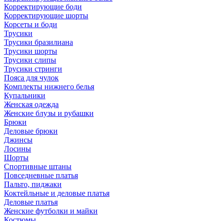
Корректирующие боди
Корректирующие шорты
Корсеты и боди
Трусики
Трусики бразилиана
Трусики шорты
Трусики слипы
Трусики стринги
Пояса для чулок
Комплекты нижнего белья
Купальники
Женская одежда
Женские блузы и рубашки
Брюки
Деловые брюки
Джинсы
Лосины
Шорты
Спортивные штаны
Повседневные платья
Пальто, пиджаки
Коктейльные и деловые платья
Деловые платья
Женские футболки и майки
Костюмы