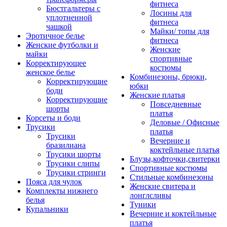
фитнеса
Бюстгальтеры с
Лосины для
уплотненной
фитнеса
чашкой
Майки/ топы для
Эротичное белье
фитнеса
Женские футболки и
Женские
майки
спортивные
Корректирующее
костюмы
женское белье
Комбинезоны, брюки,
Корректирующие
юбки
боди
Женские платья
Корректирующие
Повседневные
шорты
платья
Корсеты и боди
Деловые / Офисные
Трусики
платья
Трусики
Вечерние и
бразилиана
коктейльные платья
Трусики шорты
Блузы,кофточки,свитерки
Трусики слипы
Спортивные костюмы
Трусики стринги
Стильные комбинезоны
Пояса для чулок
Женские свитера и
Комплекты нижнего
лонглсливы
белья
Туники
Купальники
Вечерние и коктейльные
платья