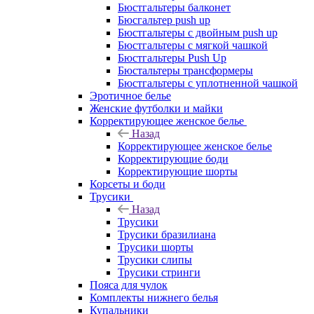
Бюстгальтеры балконет
Бюсгальтер push up
Бюстгальтеры с двойным push up
Бюстгальтеры с мягкой чашкой
Бюстгальтеры Push Up
Бюстальтеры трансформеры
Бюстгальтеры с уплотненной чашкой
Эротичное белье
Женские футболки и майки
Корректирующее женское белье
Назад
Корректирующее женское белье
Корректирующие боди
Корректирующие шорты
Корсеты и боди
Трусики
Назад
Трусики
Трусики бразилиана
Трусики шорты
Трусики слипы
Трусики стринги
Пояса для чулок
Комплекты нижнего белья
Купальники