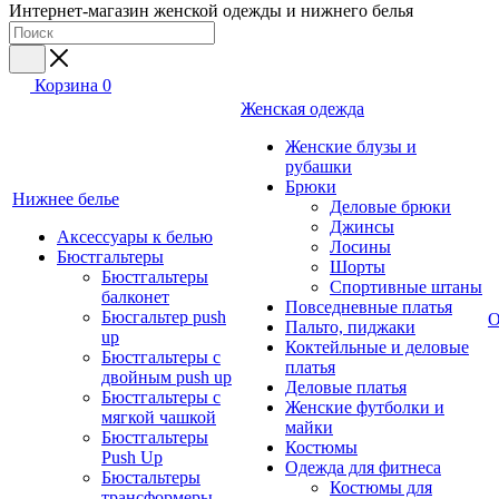
Интернет-магазин женской одежды и нижнего белья
Корзина
0
Женская одежда
Женские блузы и
рубашки
Брюки
Нижнее белье
Деловые брюки
Джинсы
Аксессуары к белью
Лосины
Бюстгальтеры
Шорты
Бюстгальтеры
Спортивные штаны
балконет
Повседневные платья
Бюсгальтер push
О
Пальто, пиджаки
up
Коктейльные и деловые
Бюстгальтеры с
платья
двойным push up
Деловые платья
Бюстгальтеры с
Женские футболки и
мягкой чашкой
майки
Бюстгальтеры
Костюмы
Push Up
Одежда для фитнеса
Бюстальтеры
Костюмы для
трансформеры