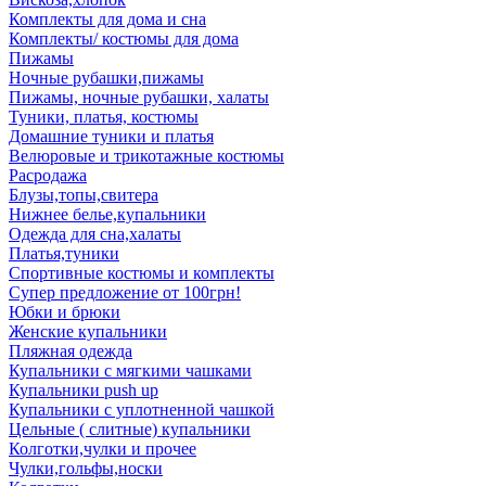
Комплекты для дома и сна
Комплекты/ костюмы для дома
Пижамы
Ночные рубашки,пижамы
Пижамы, ночные рубашки, халаты
Туники, платья, костюмы
Домашние туники и платья
Велюровые и трикотажные костюмы
Расродажа
Блузы,топы,свитера
Нижнее белье,купальники
Одежда для сна,халаты
Платья,туники
Спортивные костюмы и комплекты
Супер предложение от 100грн!
Юбки и брюки
Женские купальники
Пляжная одежда
Купальники с мягкими чашками
Купальники push up
Купальники с уплотненной чашкой
Цельные ( слитные) купальники
Колготки,чулки и прочее
Чулки,гольфы,носки