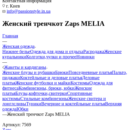
Контактная информация
г. Киев
info@passionstyle.in.ua
Женский тренчкот Zaps MELIA
Главная
—
Женская одежда
Нижнее белье
Одежда для дома и отдыха
Расродажа
Женские
купальники
Колготки,чулки и прочее
Новинки
—
Жакеты и кардиганы
Женские блузы и рубашки
Брюки
Повседневные платья
Пальто,
пиджаки
Коктейльные и деловые платья
Деловые
платья
Женские футболки и майки
Костюмы
Одежда для
фитнеса
Комбинезоны, брюки, юбки
Женские
платья
Блузы,кофточки,свитерки
Спортивные
костюмы
Стильные комбинезоны
Женские свитера и
лонглсливы
Туники
Вечерние и коктейльные платья
Верхняя
одежда
Юбки
—
Женский тренчкот Zaps MELIA
Артикул:
7569
Zaps