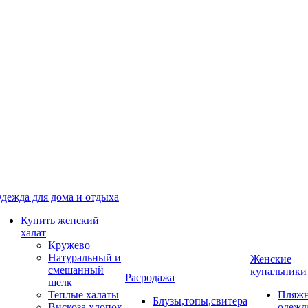
дежда для дома и отдыха
Купить женский
халат
Кружево
Натуральный и
Женские
смешанный
купальники
Расродажа
шелк
Теплые халаты
Пляжн
Блузы,топы,свитера
Вискоза,хлопок
одежд