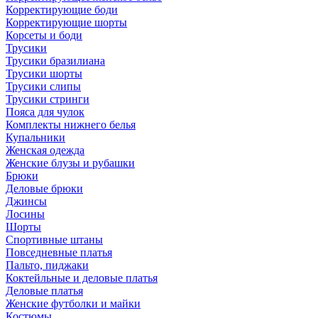
Корректирующие боди
Корректирующие шорты
Корсеты и боди
Трусики
Трусики бразилиана
Трусики шорты
Трусики слипы
Трусики стринги
Пояса для чулок
Комплекты нижнего белья
Купальники
Женская одежда
Женские блузы и рубашки
Брюки
Деловые брюки
Джинсы
Лосины
Шорты
Спортивные штаны
Повседневные платья
Пальто, пиджаки
Коктейльные и деловые платья
Деловые платья
Женские футболки и майки
Костюмы