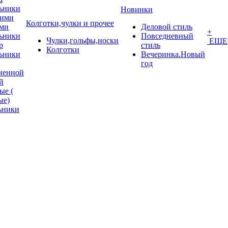
ьники
Новинки
кими
Колготки,чулки и прочее
ми
Деловой стиль
+
ьники
Повседневный
Чулки,гольфы,носки
ЕЩЕ
p
стиль
Колготки
ьники
Вечеринка.Новый
год
ненной
й
ые (
ые)
ьники