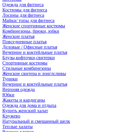
Одежда для фитнеса
Костюмы для фитнеса
Лосины для фитнеса
Майки/ топы для фитнеса
Женские спортивные костюмы
Комбинезоны, брюки, юбки
Женские платья
Повседневные платья
Деловые / Офисные платья
Вечерние и коктейльные платья
Блузы,кофточки,свитерки
Спортивные костюмы
Стильные комбинезоны
Женские свитера и лонглсливы
Туники
Вечерние и коктейльные платья
Верхняя одежда
Юбки
Жакеты и кардиганы
Одежда для дома и отдыха
Купить женский халат
Кружево
Натуральный и смешанный шелк
Теплые халаты
Вискоза,хлопок