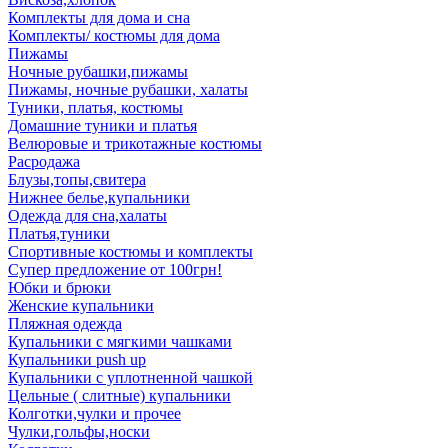
Комплекты для дома и сна
Комплекты/ костюмы для дома
Пижамы
Ночные рубашки,пижамы
Пижамы, ночные рубашки, халаты
Туники, платья, костюмы
Домашние туники и платья
Велюровые и трикотажные костюмы
Расродажа
Блузы,топы,свитера
Нижнее белье,купальники
Одежда для сна,халаты
Платья,туники
Спортивные костюмы и комплекты
Супер предложение от 100грн!
Юбки и брюки
Женские купальники
Пляжная одежда
Купальники с мягкими чашками
Купальники push up
Купальники с уплотненной чашкой
Цельные ( слитные) купальники
Колготки,чулки и прочее
Чулки,гольфы,носки