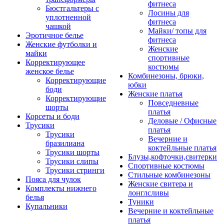
фитнеса
Бюстгальтеры с
Лосины для
уплотненной
фитнеса
чашкой
Майки/ топы для
Эротичное белье
фитнеса
Женские футболки и
Женские
майки
спортивные
Корректирующее
костюмы
женское белье
Комбинезоны, брюки,
Корректирующие
юбки
боди
Женские платья
Корректирующие
Повседневные
шорты
платья
Корсеты и боди
Деловые / Офисные
Трусики
платья
Трусики
Вечерние и
бразилиана
коктейльные платья
Трусики шорты
Блузы,кофточки,свитерки
Трусики слипы
Спортивные костюмы
Трусики стринги
Стильные комбинезоны
Пояса для чулок
Женские свитера и
Комплекты нижнего
лонглсливы
белья
Туники
Купальники
Вечерние и коктейльные
платья