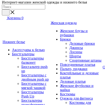
Интернет-магазин женской одежды и нижнего белья
Корзина
0
Женская одежда
Женские блузы и
рубашки
Брюки
Нижнее белье
Деловые брюки
Джинсы
Аксессуары к белью
Лосины
Бюстгальтеры
Шорты
Бюстгальтеры
Спортивные штаны
балконет
Повседневные платья
Бюсгальтер push
О
Пальто, пиджаки
up
Коктейльные и деловые
Бюстгальтеры с
платья
двойным push up
Деловые платья
Бюстгальтеры с
Женские футболки и
мягкой чашкой
майки
Бюстгальтеры
Костюмы
Push Up
Одежда для фитнеса
Бюстальтеры
Костюмы для
трансформеры