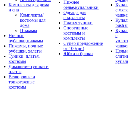
Нижнее
Комплекты для дома
Купал
белье,купальники
и сна
с мяг
Одежда для
Комплекты/
чашка
сна,халаты
костюмы для
Купал
Платья,туники
дома
push u
Спортивные
Пижамы
Купал
костюмы и
Ночные
с
комплекты
рубашки,пижамы
уплот
Супер предложение
Пижамы, ночные
чашко
от 100грн!
рубашки, халаты
Цельн
Юбки и брюки
Туники, платья,
слитн
костюмы
купал
Домашние туники и
платья
Велюровые и
трикотажные
костюмы