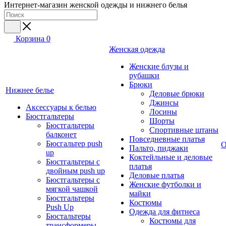
Интернет-магазин женской одежды и нижнего белья
Корзина
0
Женская одежда
Женские блузы и
рубашки
Брюки
Нижнее белье
Деловые брюки
Джинсы
Аксессуары к белью
Лосины
Бюстгальтеры
Шорты
Бюстгальтеры
Спортивные штаны
балконет
Повседневные платья
Бюсгальтер push
О
Пальто, пиджаки
up
Коктейльные и деловые
Бюстгальтеры с
платья
двойным push up
Деловые платья
Бюстгальтеры с
Женские футболки и
мягкой чашкой
майки
Бюстгальтеры
Костюмы
Push Up
Одежда для фитнеса
Бюстальтеры
Костюмы для
трансформеры