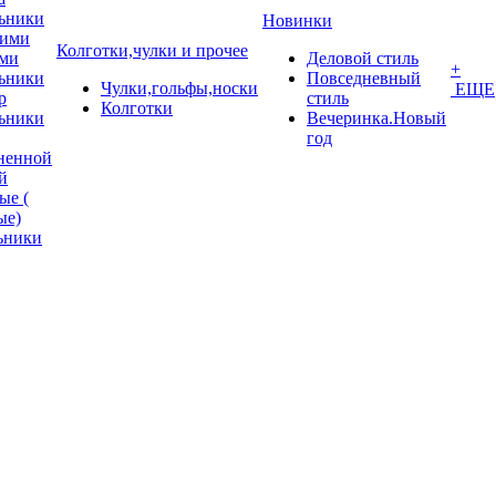
ьники
Новинки
кими
Колготки,чулки и прочее
ми
Деловой стиль
+
ьники
Повседневный
Чулки,гольфы,носки
ЕЩЕ
p
стиль
Колготки
ьники
Вечеринка.Новый
год
ненной
й
ые (
ые)
ьники