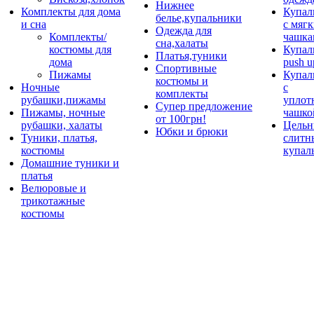
Нижнее
Комплекты для дома
Купал
белье,купальники
и сна
с мяг
Одежда для
Комплекты/
чашка
сна,халаты
костюмы для
Купал
Платья,туники
дома
push u
Спортивные
Пижамы
Купал
костюмы и
Ночные
с
комплекты
рубашки,пижамы
уплот
Супер предложение
Пижамы, ночные
чашко
от 100грн!
рубашки, халаты
Цельн
Юбки и брюки
Туники, платья,
слитн
костюмы
купал
Домашние туники и
платья
Велюровые и
трикотажные
костюмы