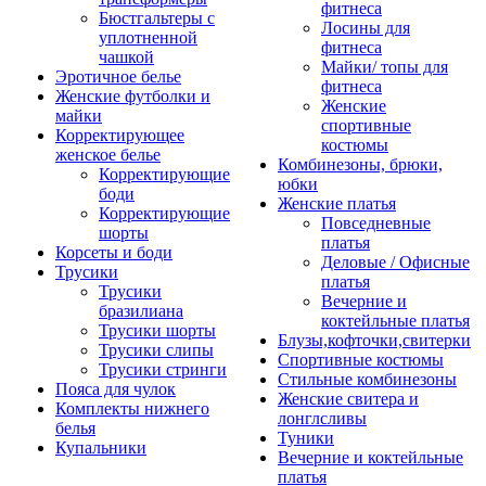
фитнеса
Бюстгальтеры с
Лосины для
уплотненной
фитнеса
чашкой
Майки/ топы для
Эротичное белье
фитнеса
Женские футболки и
Женские
майки
спортивные
Корректирующее
костюмы
женское белье
Комбинезоны, брюки,
Корректирующие
юбки
боди
Женские платья
Корректирующие
Повседневные
шорты
платья
Корсеты и боди
Деловые / Офисные
Трусики
платья
Трусики
Вечерние и
бразилиана
коктейльные платья
Трусики шорты
Блузы,кофточки,свитерки
Трусики слипы
Спортивные костюмы
Трусики стринги
Стильные комбинезоны
Пояса для чулок
Женские свитера и
Комплекты нижнего
лонглсливы
белья
Туники
Купальники
Вечерние и коктейльные
платья