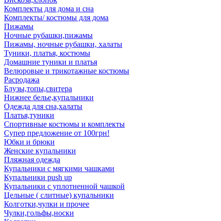
Комплекты для дома и сна
Комплекты/ костюмы для дома
Пижамы
Ночные рубашки,пижамы
Пижамы, ночные рубашки, халаты
Туники, платья, костюмы
Домашние туники и платья
Велюровые и трикотажные костюмы
Расродажа
Блузы,топы,свитера
Нижнее белье,купальники
Одежда для сна,халаты
Платья,туники
Спортивные костюмы и комплекты
Супер предложение от 100грн!
Юбки и брюки
Женские купальники
Пляжная одежда
Купальники с мягкими чашками
Купальники push up
Купальники с уплотненной чашкой
Цельные ( слитные) купальники
Колготки,чулки и прочее
Чулки,гольфы,носки