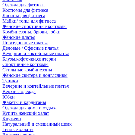
Одежда для фитнеса
Костюмы для фитнеса
Лосины для фитнеса
Майки/ топы для фитнеса
Женские спортивные костюмы
Комбинезоны, брюки, юбки
Женские платья
Повседневные платья
Деловые / Офисные платья
Вечерние и коктейльные платья
Блузы,кофточки,свитерки
Спортивные костюмы
Стильные комбинезоны
Женские свитера и лонглсливы
Туники
Вечерние и коктейльные платья
Верхняя одежда
Юбки
Жакеты и кардиганы
Одежда для дома и отдыха
Купить женский халат
Кружево
Натуральный и смешанный шелк
Теплые халаты
Вискоза,хлопок