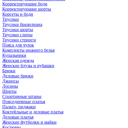
Корректирующие боди
Корректирующие шорты
Корсеты и боди
Трусики
Трусики бразилиана
Трусики шорты
Трусики слипы
Трусики стринги
Пояса для чулок
Комплекты нижнего белья
Купальники
Женская одежда
Женские блузы и рубашки
Брюки
Деловые брюки
Джинсы
Лосины
Шорты
Спортивные штаны
Повседневные платья
Пальто, пиджаки
Коктейльные и деловые платья
Деловые платья
Женские футболки и майки
Костюмы