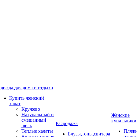
дежда для дома и отдыха
Купить женский
халат
Кружево
Натуральный и
Женские
смешанный
купальники
Расродажа
шелк
Теплые халаты
Пляжн
Блузы,топы,свитера
Вискоза,хлопок
одежд