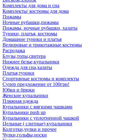
Комплекты для дома и сна
Комплекты/ костюмы для дома
Пижамы
Ночные рубашки,пижамы
Пижамы, ночные рубашки, халаты
Туники, платья, костюмы
Домашние туники и платья
Велюровые и трикотажные костюмы
Расродажа
Блузы,топы,свитера
Нижнее белье,купальники
Одежда для сна,халаты
Платья,туники
Спортивные костюмы и комплекты
Супер предложение от 100грн!
Юбки и брюки
Женские купальники
Пляжная одежда
Купальники с мягкими чашками
Купальники push up
Купальники с уплотненной чашкой
Цельные ( слитные) купальники
Колготки,чулки и прочее
Чулки,гольфы,носки