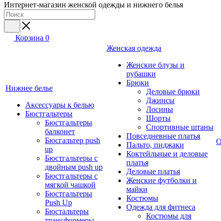
Интернет-магазин женской одежды и нижнего белья
Корзина
0
Женская одежда
Женские блузы и
рубашки
Брюки
Нижнее белье
Деловые брюки
Джинсы
Аксессуары к белью
Лосины
Бюстгальтеры
Шорты
Бюстгальтеры
Спортивные штаны
балконет
Повседневные платья
Бюсгальтер push
О
Пальто, пиджаки
up
Коктейльные и деловые
Бюстгальтеры с
платья
двойным push up
Деловые платья
Бюстгальтеры с
Женские футболки и
мягкой чашкой
майки
Бюстгальтеры
Костюмы
Push Up
Одежда для фитнеса
Бюстальтеры
Костюмы для
трансформеры