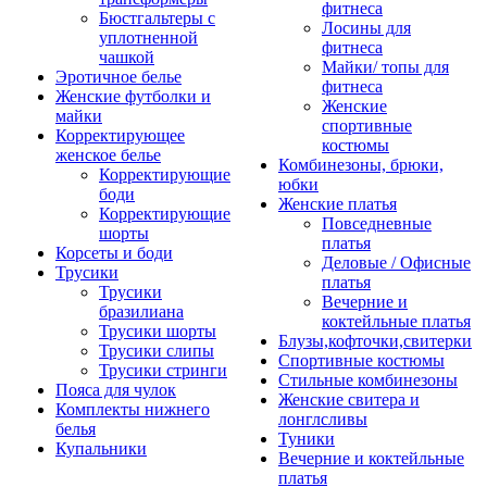
фитнеса
Бюстгальтеры с
Лосины для
уплотненной
фитнеса
чашкой
Майки/ топы для
Эротичное белье
фитнеса
Женские футболки и
Женские
майки
спортивные
Корректирующее
костюмы
женское белье
Комбинезоны, брюки,
Корректирующие
юбки
боди
Женские платья
Корректирующие
Повседневные
шорты
платья
Корсеты и боди
Деловые / Офисные
Трусики
платья
Трусики
Вечерние и
бразилиана
коктейльные платья
Трусики шорты
Блузы,кофточки,свитерки
Трусики слипы
Спортивные костюмы
Трусики стринги
Стильные комбинезоны
Пояса для чулок
Женские свитера и
Комплекты нижнего
лонглсливы
белья
Туники
Купальники
Вечерние и коктейльные
платья