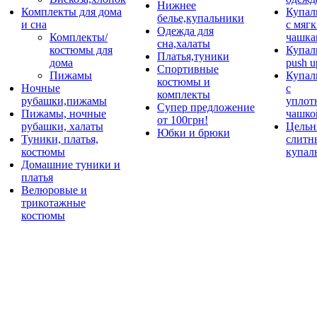
Нижнее
Комплекты для дома
Купал
белье,купальники
и сна
с мяг
Одежда для
Комплекты/
чашка
сна,халаты
костюмы для
Купал
Платья,туники
дома
push u
Спортивные
Пижамы
Купал
костюмы и
Ночные
с
комплекты
рубашки,пижамы
уплот
Супер предложение
Пижамы, ночные
чашко
от 100грн!
рубашки, халаты
Цельн
Юбки и брюки
Туники, платья,
слитн
костюмы
купал
Домашние туники и
платья
Велюровые и
трикотажные
костюмы