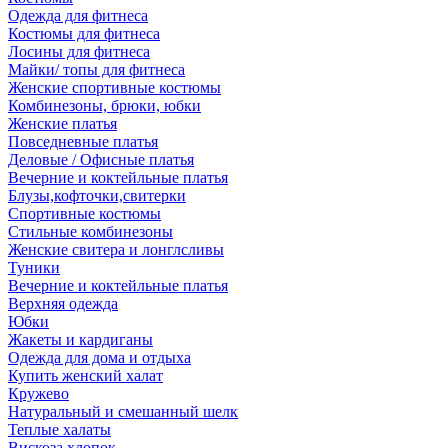
Одежда для фитнеса
Костюмы для фитнеса
Лосины для фитнеса
Майки/ топы для фитнеса
Женские спортивные костюмы
Комбинезоны, брюки, юбки
Женские платья
Повседневные платья
Деловые / Офисные платья
Вечерние и коктейльные платья
Блузы,кофточки,свитерки
Спортивные костюмы
Стильные комбинезоны
Женские свитера и лонглсливы
Туники
Вечерние и коктейльные платья
Верхняя одежда
Юбки
Жакеты и кардиганы
Одежда для дома и отдыха
Купить женский халат
Кружево
Натуральный и смешанный шелк
Теплые халаты
Вискоза,хлопок