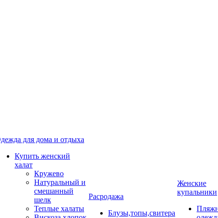
дежда для дома и отдыха
Купить женский
халат
Кружево
Натуральный и
Женские
смешанный
купальники
Расродажа
шелк
Теплые халаты
Пляжн
Блузы,топы,свитера
Вискоза,хлопок
одежд