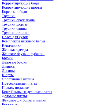
Корректирующие боди
Корректирующие шорты
Корсеты и боди
Трусики
Трусики бразилиана
Трусики шорты
Трусики слипы
Трусики стринги
Пояса для чулок
Комплекты нижнего белья
Купальники
Женская одежда
Женские блузы и рубашки
Брюки
Деловые брюки
Джинсы
Лосины
Шорты
Спортивные штаны
Повседневные платья
Пальто, пиджаки
Коктейльные и деловые платья
Деловые платья
Женские футболки и майки
Костюмы