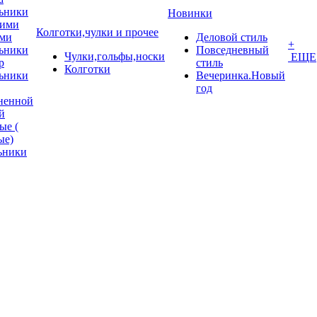
ьники
Новинки
кими
Колготки,чулки и прочее
ми
Деловой стиль
+
ьники
Повседневный
Чулки,гольфы,носки
ЕЩЕ
p
стиль
Колготки
ьники
Вечеринка.Новый
год
ненной
й
ые (
ые)
ьники