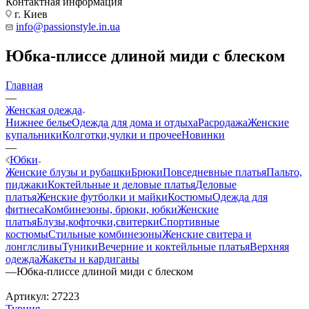
Контактная информация
г. Киев
info@passionstyle.in.ua
Юбка-плиссе длиной миди с блеском
Главная
—
Женская одежда
Нижнее белье
Одежда для дома и отдыха
Расродажа
Женские
купальники
Колготки,чулки и прочее
Новинки
—
Юбки
Женские блузы и рубашки
Брюки
Повседневные платья
Пальто,
пиджаки
Коктейльные и деловые платья
Деловые
платья
Женские футболки и майки
Костюмы
Одежда для
фитнеса
Комбинезоны, брюки, юбки
Женские
платья
Блузы,кофточки,свитерки
Спортивные
костюмы
Стильные комбинезоны
Женские свитера и
лонглсливы
Туники
Вечерние и коктейльные платья
Верхняя
одежда
Жакеты и кардиганы
—
Юбка-плиссе длиной миди с блеском
Артикул:
27223
Турция