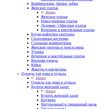
Комбинезоны, брюки, юбки
Женские платья
Назад
Женские платья
Повседневные платья
Деловые / Офисные платья
Вечерние и коктейльные платья
Блузы,кофточки,свитерки
Спортивные костюмы
Стильные комбинезоны
Женские свитера и лонглсливы
Туники
Вечерние и коктейльные платья
Верхняя одежда
Юбки
Жакеты и кардиганы
Одежда для дома и отдыха
Назад
Одежда для дома и отдыха
Купить женский халат
Назад
Купить женский халат
Кружево
Натуральный и смешанный шелк
Теплые халаты