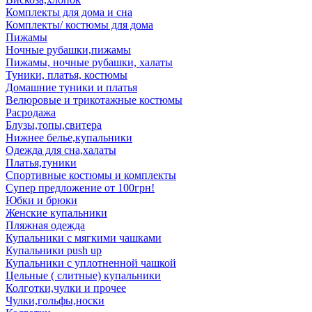
Комплекты для дома и сна
Комплекты/ костюмы для дома
Пижамы
Ночные рубашки,пижамы
Пижамы, ночные рубашки, халаты
Туники, платья, костюмы
Домашние туники и платья
Велюровые и трикотажные костюмы
Расродажа
Блузы,топы,свитера
Нижнее белье,купальники
Одежда для сна,халаты
Платья,туники
Спортивные костюмы и комплекты
Супер предложение от 100грн!
Юбки и брюки
Женские купальники
Пляжная одежда
Купальники с мягкими чашками
Купальники push up
Купальники с уплотненной чашкой
Цельные ( слитные) купальники
Колготки,чулки и прочее
Чулки,гольфы,носки