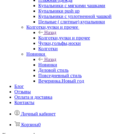
Пляжная одежда
Купальники с мягкими чашками
Купальники push up
Купальники с уплотненной чашкой
Цельные ( слитные) купальники
Колготки,чулки и прочее
Назад
Колготки,чулки и прочее
Чулки,гольфы,носки
Колготки
Новинки
Назад
Новинки
Деловой стиль
Повседневный стиль
Вечеринка.Новый год
Блог
Отзывы
Оплата и доставка
Контакты
Личный кабинет
Корзина
0