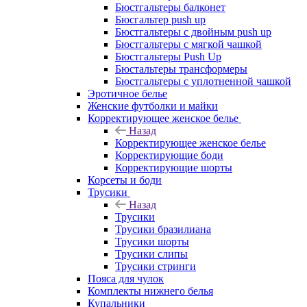
Бюстгальтеры балконет
Бюсгальтер push up
Бюстгальтеры с двойным push up
Бюстгальтеры с мягкой чашкой
Бюстгальтеры Push Up
Бюстальтеры трансформеры
Бюстгальтеры с уплотненной чашкой
Эротичное белье
Женские футболки и майки
Корректирующее женское белье
Назад
Корректирующее женское белье
Корректирующие боди
Корректирующие шорты
Корсеты и боди
Трусики
Назад
Трусики
Трусики бразилиана
Трусики шорты
Трусики слипы
Трусики стринги
Пояса для чулок
Комплекты нижнего белья
Купальники