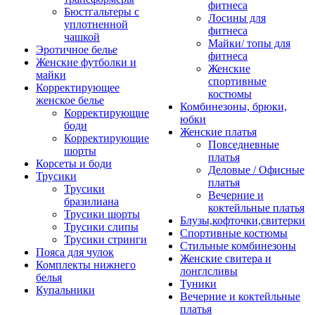
фитнеса
Бюстгальтеры с
Лосины для
уплотненной
фитнеса
чашкой
Майки/ топы для
Эротичное белье
фитнеса
Женские футболки и
Женские
майки
спортивные
Корректирующее
костюмы
женское белье
Комбинезоны, брюки,
Корректирующие
юбки
боди
Женские платья
Корректирующие
Повседневные
шорты
платья
Корсеты и боди
Деловые / Офисные
Трусики
платья
Трусики
Вечерние и
бразилиана
коктейльные платья
Трусики шорты
Блузы,кофточки,свитерки
Трусики слипы
Спортивные костюмы
Трусики стринги
Стильные комбинезоны
Пояса для чулок
Женские свитера и
Комплекты нижнего
лонглсливы
белья
Туники
Купальники
Вечерние и коктейльные
платья