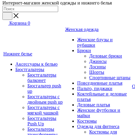
Интернет-магазин женской одежды и нижнего белья
Корзина
0
Женская одежда
Женские блузы и
рубашки
Брюки
Нижнее белье
Деловые брюки
Джинсы
Аксессуары к белью
Лосины
Бюстгальтеры
Шорты
Бюстгальтеры
Спортивные штаны
балконет
Повседневные платья
Бюсгальтер push
О
Пальто, пиджаки
up
Коктейльные и деловые
Бюстгальтеры с
платья
двойным push up
Деловые платья
Бюстгальтеры с
Женские футболки и
мягкой чашкой
майки
Бюстгальтеры
Костюмы
Push Up
Одежда для фитнеса
Бюстальтеры
Костюмы для
трансформеры