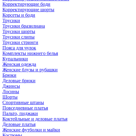
Корректирующие боди
Корректирующие шорты
Корсеты и боди
Трусики
Трусики бразилиана
Трусики шорты
Трусики слипы
Трусики стринги
Пояса для чулок
Комплекты нижнего белья
Купальники
Женская одежда
Женские блузы и рубашки
Брюки
Деловые брюки
Джинсы
Лосины
Шорты
Спортивные штаны
Повседневные платья
Пальто, пиджаки
Коктейльные и деловые платья
Деловые платья
Женские футболки и майки
Костюмы