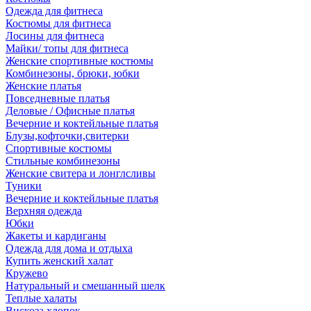
Одежда для фитнеса
Костюмы для фитнеса
Лосины для фитнеса
Майки/ топы для фитнеса
Женские спортивные костюмы
Комбинезоны, брюки, юбки
Женские платья
Повседневные платья
Деловые / Офисные платья
Вечерние и коктейльные платья
Блузы,кофточки,свитерки
Спортивные костюмы
Стильные комбинезоны
Женские свитера и лонглсливы
Туники
Вечерние и коктейльные платья
Верхняя одежда
Юбки
Жакеты и кардиганы
Одежда для дома и отдыха
Купить женский халат
Кружево
Натуральный и смешанный шелк
Теплые халаты
Вискоза,хлопок