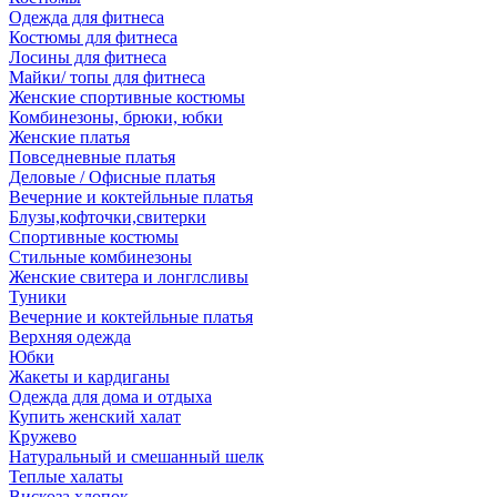
Одежда для фитнеса
Костюмы для фитнеса
Лосины для фитнеса
Майки/ топы для фитнеса
Женские спортивные костюмы
Комбинезоны, брюки, юбки
Женские платья
Повседневные платья
Деловые / Офисные платья
Вечерние и коктейльные платья
Блузы,кофточки,свитерки
Спортивные костюмы
Стильные комбинезоны
Женские свитера и лонглсливы
Туники
Вечерние и коктейльные платья
Верхняя одежда
Юбки
Жакеты и кардиганы
Одежда для дома и отдыха
Купить женский халат
Кружево
Натуральный и смешанный шелк
Теплые халаты
Вискоза,хлопок