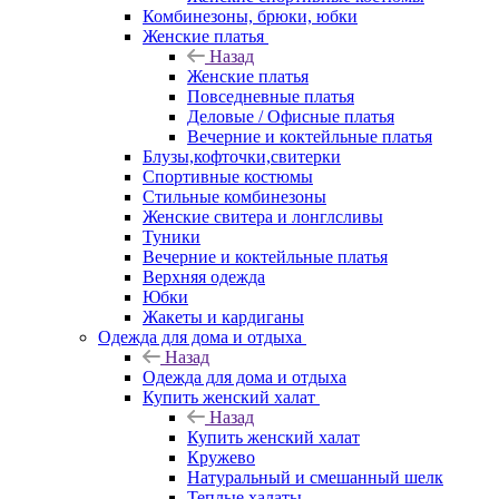
Комбинезоны, брюки, юбки
Женские платья
Назад
Женские платья
Повседневные платья
Деловые / Офисные платья
Вечерние и коктейльные платья
Блузы,кофточки,свитерки
Спортивные костюмы
Стильные комбинезоны
Женские свитера и лонглсливы
Туники
Вечерние и коктейльные платья
Верхняя одежда
Юбки
Жакеты и кардиганы
Одежда для дома и отдыха
Назад
Одежда для дома и отдыха
Купить женский халат
Назад
Купить женский халат
Кружево
Натуральный и смешанный шелк
Теплые халаты