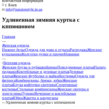
Контактная информация
г. Киев
info@passionstyle.in.ua
Удлиненная зимняя куртка с
кппюшоном
Главная
—
Женская одежда
Нижнее белье
Одежда для дома и отдыха
Расродажа
Женские
купальники
Колготки,чулки и прочее
Новинки
—
Верхняя одежда
Женские блузы и рубашки
Брюки
Повседневные платья
Пальто,
пиджаки
Коктейльные и деловые платья
Деловые
платья
Женские футболки и майки
Костюмы
Одежда для
фитнеса
Комбинезоны, брюки, юбки
Женские
платья
Блузы,кофточки,свитерки
Спортивные
костюмы
Стильные комбинезоны
Женские свитера и
лонглсливы
Туники
Вечерние и коктейльные
платья
Юбки
Жакеты и кардиганы
—
Удлиненная зимняя куртка с кппюшоном