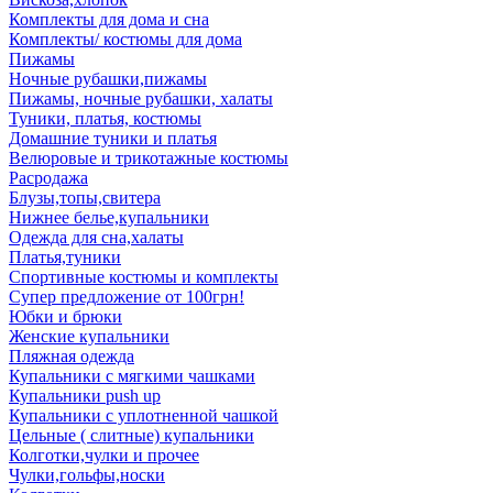
Комплекты для дома и сна
Комплекты/ костюмы для дома
Пижамы
Ночные рубашки,пижамы
Пижамы, ночные рубашки, халаты
Туники, платья, костюмы
Домашние туники и платья
Велюровые и трикотажные костюмы
Расродажа
Блузы,топы,свитера
Нижнее белье,купальники
Одежда для сна,халаты
Платья,туники
Спортивные костюмы и комплекты
Супер предложение от 100грн!
Юбки и брюки
Женские купальники
Пляжная одежда
Купальники с мягкими чашками
Купальники push up
Купальники с уплотненной чашкой
Цельные ( слитные) купальники
Колготки,чулки и прочее
Чулки,гольфы,носки