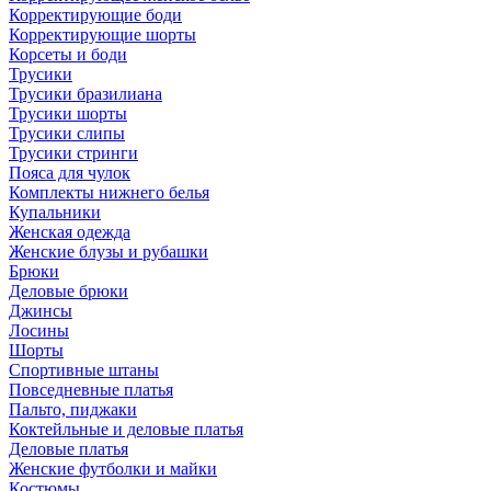
Корректирующие боди
Корректирующие шорты
Корсеты и боди
Трусики
Трусики бразилиана
Трусики шорты
Трусики слипы
Трусики стринги
Пояса для чулок
Комплекты нижнего белья
Купальники
Женская одежда
Женские блузы и рубашки
Брюки
Деловые брюки
Джинсы
Лосины
Шорты
Спортивные штаны
Повседневные платья
Пальто, пиджаки
Коктейльные и деловые платья
Деловые платья
Женские футболки и майки
Костюмы