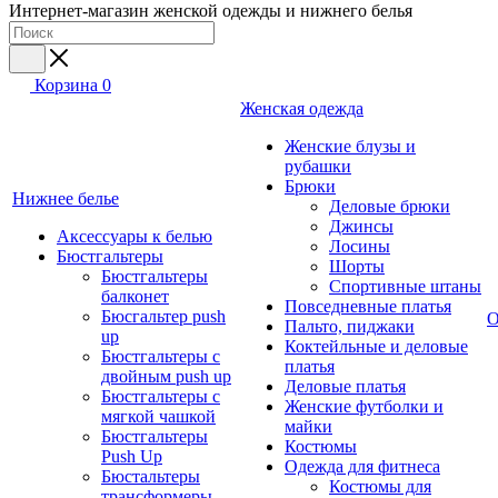
Интернет-магазин женской одежды и нижнего белья
Корзина
0
Женская одежда
Женские блузы и
рубашки
Брюки
Нижнее белье
Деловые брюки
Джинсы
Аксессуары к белью
Лосины
Бюстгальтеры
Шорты
Бюстгальтеры
Спортивные штаны
балконет
Повседневные платья
Бюсгальтер push
О
Пальто, пиджаки
up
Коктейльные и деловые
Бюстгальтеры с
платья
двойным push up
Деловые платья
Бюстгальтеры с
Женские футболки и
мягкой чашкой
майки
Бюстгальтеры
Костюмы
Push Up
Одежда для фитнеса
Бюстальтеры
Костюмы для
трансформеры