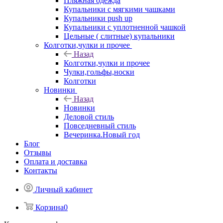
Пляжная одежда
Купальники с мягкими чашками
Купальники push up
Купальники с уплотненной чашкой
Цельные ( слитные) купальники
Колготки,чулки и прочее
Назад
Колготки,чулки и прочее
Чулки,гольфы,носки
Колготки
Новинки
Назад
Новинки
Деловой стиль
Повседневный стиль
Вечеринка.Новый год
Блог
Отзывы
Оплата и доставка
Контакты
Личный кабинет
Корзина
0