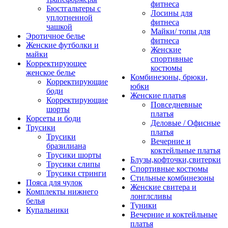
фитнеса
Бюстгальтеры с
Лосины для
уплотненной
фитнеса
чашкой
Майки/ топы для
Эротичное белье
фитнеса
Женские футболки и
Женские
майки
спортивные
Корректирующее
костюмы
женское белье
Комбинезоны, брюки,
Корректирующие
юбки
боди
Женские платья
Корректирующие
Повседневные
шорты
платья
Корсеты и боди
Деловые / Офисные
Трусики
платья
Трусики
Вечерние и
бразилиана
коктейльные платья
Трусики шорты
Блузы,кофточки,свитерки
Трусики слипы
Спортивные костюмы
Трусики стринги
Стильные комбинезоны
Пояса для чулок
Женские свитера и
Комплекты нижнего
лонглсливы
белья
Туники
Купальники
Вечерние и коктейльные
платья