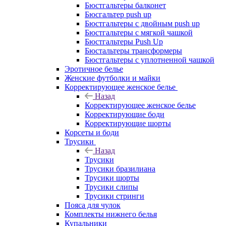
Бюстгальтеры балконет
Бюсгальтер push up
Бюстгальтеры с двойным push up
Бюстгальтеры с мягкой чашкой
Бюстгальтеры Push Up
Бюстальтеры трансформеры
Бюстгальтеры с уплотненной чашкой
Эротичное белье
Женские футболки и майки
Корректирующее женское белье
Назад
Корректирующее женское белье
Корректирующие боди
Корректирующие шорты
Корсеты и боди
Трусики
Назад
Трусики
Трусики бразилиана
Трусики шорты
Трусики слипы
Трусики стринги
Пояса для чулок
Комплекты нижнего белья
Купальники