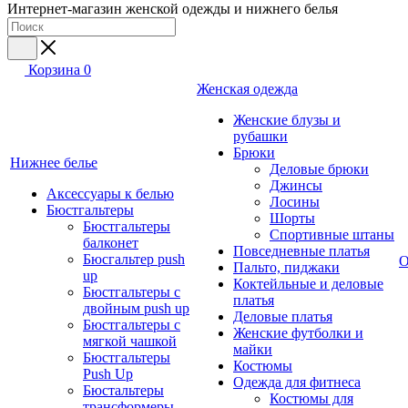
Интернет-магазин женской одежды и нижнего белья
Корзина
0
Женская одежда
Женские блузы и
рубашки
Брюки
Нижнее белье
Деловые брюки
Джинсы
Аксессуары к белью
Лосины
Бюстгальтеры
Шорты
Бюстгальтеры
Спортивные штаны
балконет
Повседневные платья
Бюсгальтер push
О
Пальто, пиджаки
up
Коктейльные и деловые
Бюстгальтеры с
платья
двойным push up
Деловые платья
Бюстгальтеры с
Женские футболки и
мягкой чашкой
майки
Бюстгальтеры
Костюмы
Push Up
Одежда для фитнеса
Бюстальтеры
Костюмы для
трансформеры