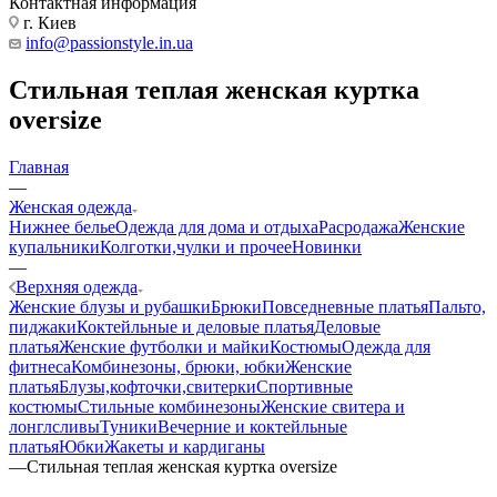
Контактная информация
г. Киев
info@passionstyle.in.ua
Стильная теплая женская куртка
oversize
Главная
—
Женская одежда
Нижнее белье
Одежда для дома и отдыха
Расродажа
Женские
купальники
Колготки,чулки и прочее
Новинки
—
Верхняя одежда
Женские блузы и рубашки
Брюки
Повседневные платья
Пальто,
пиджаки
Коктейльные и деловые платья
Деловые
платья
Женские футболки и майки
Костюмы
Одежда для
фитнеса
Комбинезоны, брюки, юбки
Женские
платья
Блузы,кофточки,свитерки
Спортивные
костюмы
Стильные комбинезоны
Женские свитера и
лонглсливы
Туники
Вечерние и коктейльные
платья
Юбки
Жакеты и кардиганы
—
Стильная теплая женская куртка oversize