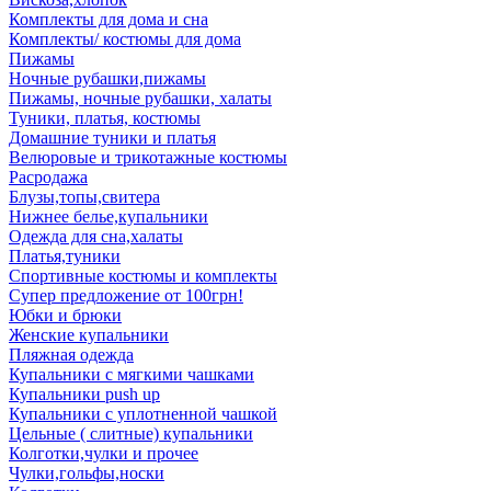
Комплекты для дома и сна
Комплекты/ костюмы для дома
Пижамы
Ночные рубашки,пижамы
Пижамы, ночные рубашки, халаты
Туники, платья, костюмы
Домашние туники и платья
Велюровые и трикотажные костюмы
Расродажа
Блузы,топы,свитера
Нижнее белье,купальники
Одежда для сна,халаты
Платья,туники
Спортивные костюмы и комплекты
Супер предложение от 100грн!
Юбки и брюки
Женские купальники
Пляжная одежда
Купальники с мягкими чашками
Купальники push up
Купальники с уплотненной чашкой
Цельные ( слитные) купальники
Колготки,чулки и прочее
Чулки,гольфы,носки