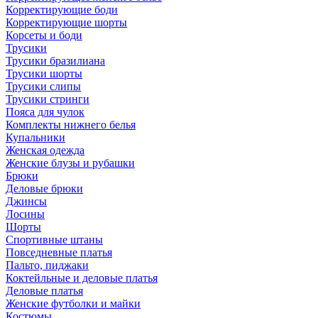
Корректирующие боди
Корректирующие шорты
Корсеты и боди
Трусики
Трусики бразилиана
Трусики шорты
Трусики слипы
Трусики стринги
Пояса для чулок
Комплекты нижнего белья
Купальники
Женская одежда
Женские блузы и рубашки
Брюки
Деловые брюки
Джинсы
Лосины
Шорты
Спортивные штаны
Повседневные платья
Пальто, пиджаки
Коктейльные и деловые платья
Деловые платья
Женские футболки и майки
Костюмы