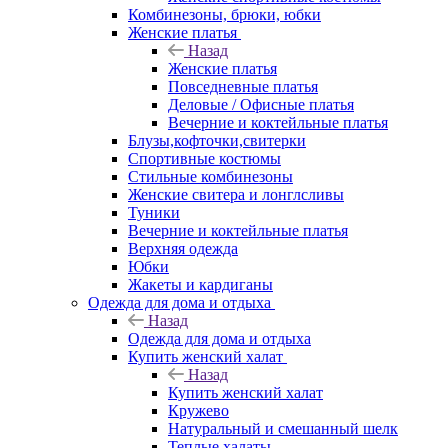
Комбинезоны, брюки, юбки
Женские платья
Назад
Женские платья
Повседневные платья
Деловые / Офисные платья
Вечерние и коктейльные платья
Блузы,кофточки,свитерки
Спортивные костюмы
Стильные комбинезоны
Женские свитера и лонглсливы
Туники
Вечерние и коктейльные платья
Верхняя одежда
Юбки
Жакеты и кардиганы
Одежда для дома и отдыха
Назад
Одежда для дома и отдыха
Купить женский халат
Назад
Купить женский халат
Кружево
Натуральный и смешанный шелк
Теплые халаты