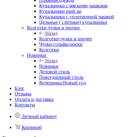
Пляжная одежда
Купальники с мягкими чашками
Купальники push up
Купальники с уплотненной чашкой
Цельные ( слитные) купальники
Колготки,чулки и прочее
Назад
Колготки,чулки и прочее
Чулки,гольфы,носки
Колготки
Новинки
Назад
Новинки
Деловой стиль
Повседневный стиль
Вечеринка.Новый год
Блог
Отзывы
Оплата и доставка
Контакты
Личный кабинет
Корзина
0