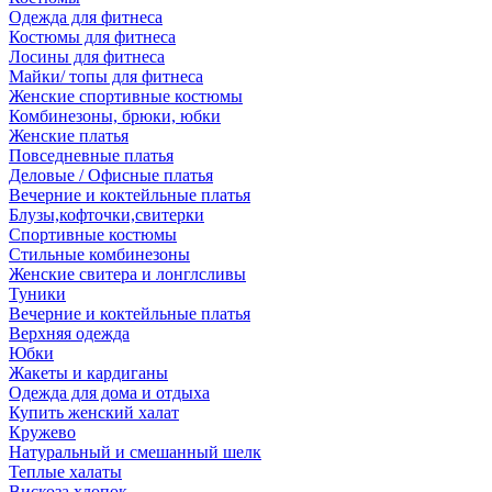
Одежда для фитнеса
Костюмы для фитнеса
Лосины для фитнеса
Майки/ топы для фитнеса
Женские спортивные костюмы
Комбинезоны, брюки, юбки
Женские платья
Повседневные платья
Деловые / Офисные платья
Вечерние и коктейльные платья
Блузы,кофточки,свитерки
Спортивные костюмы
Стильные комбинезоны
Женские свитера и лонглсливы
Туники
Вечерние и коктейльные платья
Верхняя одежда
Юбки
Жакеты и кардиганы
Одежда для дома и отдыха
Купить женский халат
Кружево
Натуральный и смешанный шелк
Теплые халаты
Вискоза,хлопок