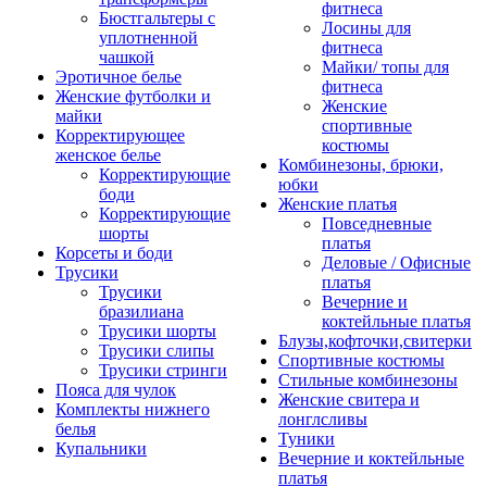
фитнеса
Бюстгальтеры с
Лосины для
уплотненной
фитнеса
чашкой
Майки/ топы для
Эротичное белье
фитнеса
Женские футболки и
Женские
майки
спортивные
Корректирующее
костюмы
женское белье
Комбинезоны, брюки,
Корректирующие
юбки
боди
Женские платья
Корректирующие
Повседневные
шорты
платья
Корсеты и боди
Деловые / Офисные
Трусики
платья
Трусики
Вечерние и
бразилиана
коктейльные платья
Трусики шорты
Блузы,кофточки,свитерки
Трусики слипы
Спортивные костюмы
Трусики стринги
Стильные комбинезоны
Пояса для чулок
Женские свитера и
Комплекты нижнего
лонглсливы
белья
Туники
Купальники
Вечерние и коктейльные
платья