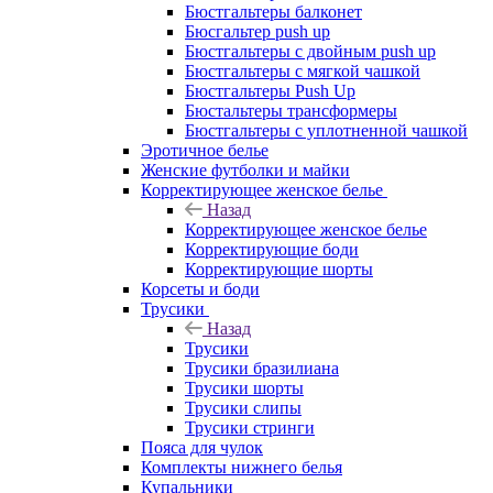
Бюстгальтеры балконет
Бюсгальтер push up
Бюстгальтеры с двойным push up
Бюстгальтеры с мягкой чашкой
Бюстгальтеры Push Up
Бюстальтеры трансформеры
Бюстгальтеры с уплотненной чашкой
Эротичное белье
Женские футболки и майки
Корректирующее женское белье
Назад
Корректирующее женское белье
Корректирующие боди
Корректирующие шорты
Корсеты и боди
Трусики
Назад
Трусики
Трусики бразилиана
Трусики шорты
Трусики слипы
Трусики стринги
Пояса для чулок
Комплекты нижнего белья
Купальники