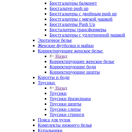
Бюстгальтеры балконет
Бюсгальтер push up
Бюстгальтеры с двойным push up
Бюстгальтеры с мягкой чашкой
Бюстгальтеры Push Up
Бюстальтеры трансформеры
Бюстгальтеры с уплотненной чашкой
Эротичное белье
Женские футболки и майки
Корректирующее женское белье
Назад
Корректирующее женское белье
Корректирующие боди
Корректирующие шорты
Корсеты и боди
Трусики
Назад
Трусики
Трусики бразилиана
Трусики шорты
Трусики слипы
Трусики стринги
Пояса для чулок
Комплекты нижнего белья
Купальники