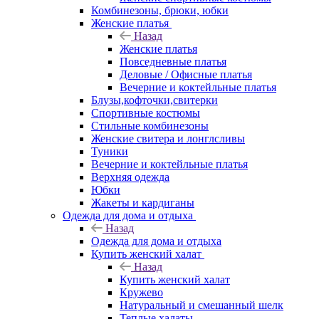
Комбинезоны, брюки, юбки
Женские платья
Назад
Женские платья
Повседневные платья
Деловые / Офисные платья
Вечерние и коктейльные платья
Блузы,кофточки,свитерки
Спортивные костюмы
Стильные комбинезоны
Женские свитера и лонглсливы
Туники
Вечерние и коктейльные платья
Верхняя одежда
Юбки
Жакеты и кардиганы
Одежда для дома и отдыха
Назад
Одежда для дома и отдыха
Купить женский халат
Назад
Купить женский халат
Кружево
Натуральный и смешанный шелк
Теплые халаты