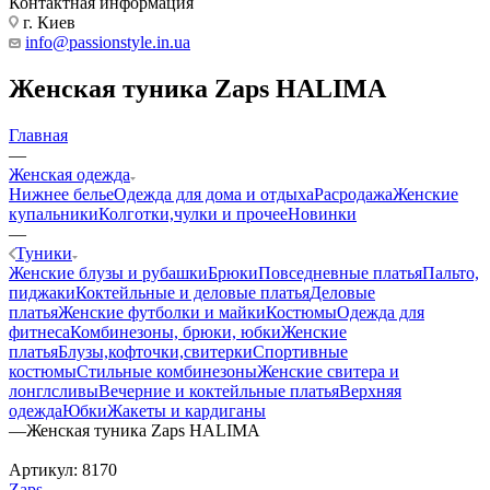
Контактная информация
г. Киев
info@passionstyle.in.ua
Женская туника Zaps HALIMA
Главная
—
Женская одежда
Нижнее белье
Одежда для дома и отдыха
Расродажа
Женские
купальники
Колготки,чулки и прочее
Новинки
—
Туники
Женские блузы и рубашки
Брюки
Повседневные платья
Пальто,
пиджаки
Коктейльные и деловые платья
Деловые
платья
Женские футболки и майки
Костюмы
Одежда для
фитнеса
Комбинезоны, брюки, юбки
Женские
платья
Блузы,кофточки,свитерки
Спортивные
костюмы
Стильные комбинезоны
Женские свитера и
лонглсливы
Вечерние и коктейльные платья
Верхняя
одежда
Юбки
Жакеты и кардиганы
—
Женская туника Zaps HALIMA
Артикул:
8170
Zaps