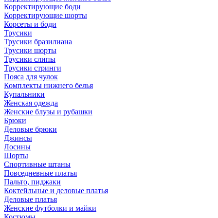
Корректирующие боди
Корректирующие шорты
Корсеты и боди
Трусики
Трусики бразилиана
Трусики шорты
Трусики слипы
Трусики стринги
Пояса для чулок
Комплекты нижнего белья
Купальники
Женская одежда
Женские блузы и рубашки
Брюки
Деловые брюки
Джинсы
Лосины
Шорты
Спортивные штаны
Повседневные платья
Пальто, пиджаки
Коктейльные и деловые платья
Деловые платья
Женские футболки и майки
Костюмы