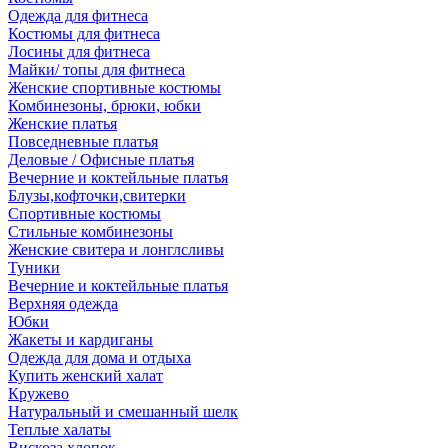
Одежда для фитнеса
Костюмы для фитнеса
Лосины для фитнеса
Майки/ топы для фитнеса
Женские спортивные костюмы
Комбинезоны, брюки, юбки
Женские платья
Повседневные платья
Деловые / Офисные платья
Вечерние и коктейльные платья
Блузы,кофточки,свитерки
Спортивные костюмы
Стильные комбинезоны
Женские свитера и лонглсливы
Туники
Вечерние и коктейльные платья
Верхняя одежда
Юбки
Жакеты и кардиганы
Одежда для дома и отдыха
Купить женский халат
Кружево
Натуральный и смешанный шелк
Теплые халаты
Вискоза,хлопок