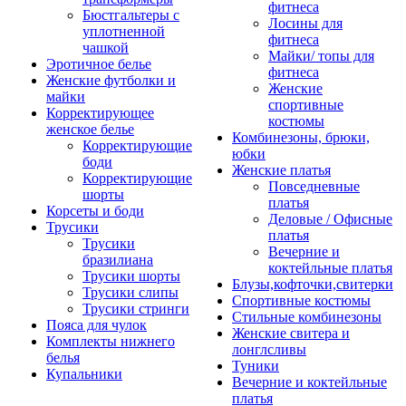
фитнеса
Бюстгальтеры с
Лосины для
уплотненной
фитнеса
чашкой
Майки/ топы для
Эротичное белье
фитнеса
Женские футболки и
Женские
майки
спортивные
Корректирующее
костюмы
женское белье
Комбинезоны, брюки,
Корректирующие
юбки
боди
Женские платья
Корректирующие
Повседневные
шорты
платья
Корсеты и боди
Деловые / Офисные
Трусики
платья
Трусики
Вечерние и
бразилиана
коктейльные платья
Трусики шорты
Блузы,кофточки,свитерки
Трусики слипы
Спортивные костюмы
Трусики стринги
Стильные комбинезоны
Пояса для чулок
Женские свитера и
Комплекты нижнего
лонглсливы
белья
Туники
Купальники
Вечерние и коктейльные
платья