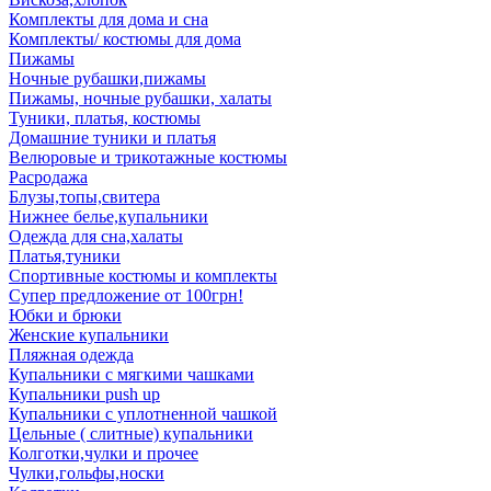
Комплекты для дома и сна
Комплекты/ костюмы для дома
Пижамы
Ночные рубашки,пижамы
Пижамы, ночные рубашки, халаты
Туники, платья, костюмы
Домашние туники и платья
Велюровые и трикотажные костюмы
Расродажа
Блузы,топы,свитера
Нижнее белье,купальники
Одежда для сна,халаты
Платья,туники
Спортивные костюмы и комплекты
Супер предложение от 100грн!
Юбки и брюки
Женские купальники
Пляжная одежда
Купальники с мягкими чашками
Купальники push up
Купальники с уплотненной чашкой
Цельные ( слитные) купальники
Колготки,чулки и прочее
Чулки,гольфы,носки