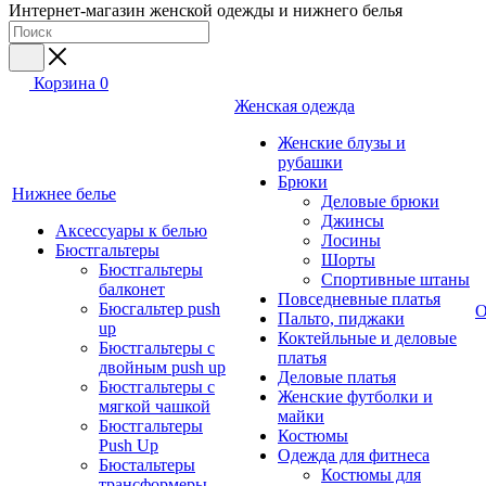
Интернет-магазин женской одежды и нижнего белья
Корзина
0
Женская одежда
Женские блузы и
рубашки
Брюки
Нижнее белье
Деловые брюки
Джинсы
Аксессуары к белью
Лосины
Бюстгальтеры
Шорты
Бюстгальтеры
Спортивные штаны
балконет
Повседневные платья
Бюсгальтер push
О
Пальто, пиджаки
up
Коктейльные и деловые
Бюстгальтеры с
платья
двойным push up
Деловые платья
Бюстгальтеры с
Женские футболки и
мягкой чашкой
майки
Бюстгальтеры
Костюмы
Push Up
Одежда для фитнеса
Бюстальтеры
Костюмы для
трансформеры