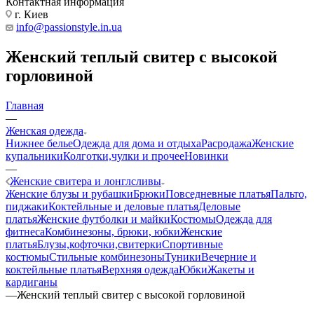
Контактная информация
г. Киев
info@passionstyle.in.ua
Женский теплый свитер с высокой
горловиной
Главная
—
Женская одежда
Нижнее белье
Одежда для дома и отдыха
Расродажа
Женские
купальники
Колготки,чулки и прочее
Новинки
—
Женские свитера и лонглсливы
Женские блузы и рубашки
Брюки
Повседневные платья
Пальто,
пиджаки
Коктейльные и деловые платья
Деловые
платья
Женские футболки и майки
Костюмы
Одежда для
фитнеса
Комбинезоны, брюки, юбки
Женские
платья
Блузы,кофточки,свитерки
Спортивные
костюмы
Стильные комбинезоны
Туники
Вечерние и
коктейльные платья
Верхняя одежда
Юбки
Жакеты и
кардиганы
—
Женский теплый свитер с высокой горловиной