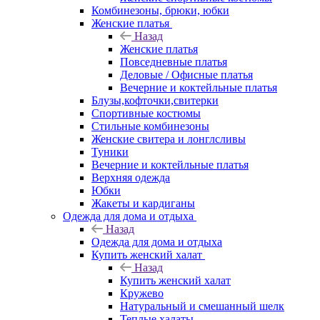
Комбинезоны, брюки, юбки
Женские платья
Назад
Женские платья
Повседневные платья
Деловые / Офисные платья
Вечерние и коктейльные платья
Блузы,кофточки,свитерки
Спортивные костюмы
Стильные комбинезоны
Женские свитера и лонглсливы
Туники
Вечерние и коктейльные платья
Верхняя одежда
Юбки
Жакеты и кардиганы
Одежда для дома и отдыха
Назад
Одежда для дома и отдыха
Купить женский халат
Назад
Купить женский халат
Кружево
Натуральный и смешанный шелк
Теплые халаты