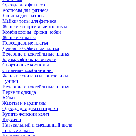
Одежда для фитнеса
Костюмы для фитнеса
Лосины для фитнеса
Майки/ топы для фитнеса
Женские спортивные костюмы
Комбинезоны, брюки, юбки
Женские платья
Повседневные платья
Деловые / Офисные платья
Вечерние и коктейльные платья
Блузы,кофточки,свитерки
Спортивные костюмы
Стильные комбинезоны
Женские свитера и лонглсливы
Туники
Вечерние и коктейльные платья
Верхняя одежда
Юбки
Жакеты и кардиганы
Одежда для дома и отдыха
Купить женский халат
Кружево
Натуральный и смешанный шелк
Теплые халаты
Вискоза,хлопок