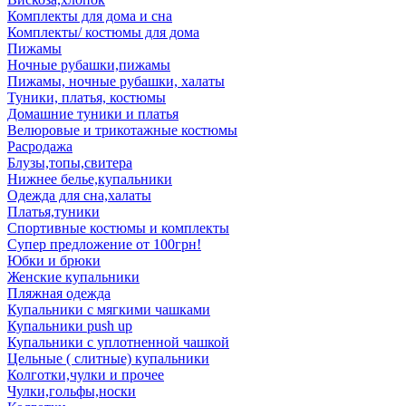
Комплекты для дома и сна
Комплекты/ костюмы для дома
Пижамы
Ночные рубашки,пижамы
Пижамы, ночные рубашки, халаты
Туники, платья, костюмы
Домашние туники и платья
Велюровые и трикотажные костюмы
Расродажа
Блузы,топы,свитера
Нижнее белье,купальники
Одежда для сна,халаты
Платья,туники
Спортивные костюмы и комплекты
Супер предложение от 100грн!
Юбки и брюки
Женские купальники
Пляжная одежда
Купальники с мягкими чашками
Купальники push up
Купальники с уплотненной чашкой
Цельные ( слитные) купальники
Колготки,чулки и прочее
Чулки,гольфы,носки