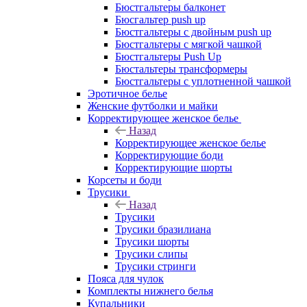
Бюстгальтеры балконет
Бюсгальтер push up
Бюстгальтеры с двойным push up
Бюстгальтеры с мягкой чашкой
Бюстгальтеры Push Up
Бюстальтеры трансформеры
Бюстгальтеры с уплотненной чашкой
Эротичное белье
Женские футболки и майки
Корректирующее женское белье
Назад
Корректирующее женское белье
Корректирующие боди
Корректирующие шорты
Корсеты и боди
Трусики
Назад
Трусики
Трусики бразилиана
Трусики шорты
Трусики слипы
Трусики стринги
Пояса для чулок
Комплекты нижнего белья
Купальники