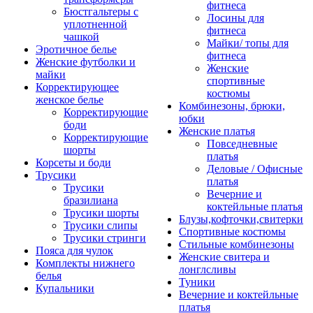
фитнеса
Бюстгальтеры с
Лосины для
уплотненной
фитнеса
чашкой
Майки/ топы для
Эротичное белье
фитнеса
Женские футболки и
Женские
майки
спортивные
Корректирующее
костюмы
женское белье
Комбинезоны, брюки,
Корректирующие
юбки
боди
Женские платья
Корректирующие
Повседневные
шорты
платья
Корсеты и боди
Деловые / Офисные
Трусики
платья
Трусики
Вечерние и
бразилиана
коктейльные платья
Трусики шорты
Блузы,кофточки,свитерки
Трусики слипы
Спортивные костюмы
Трусики стринги
Стильные комбинезоны
Пояса для чулок
Женские свитера и
Комплекты нижнего
лонглсливы
белья
Туники
Купальники
Вечерние и коктейльные
платья