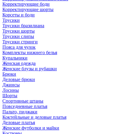
Корректирующие боди
Корректирующие шорты
Корсеты и боди
Трусики
Трусики бразилиана
Трусики шорты
Трусики слипы
Трусики стринги
Пояса для чулок
Комплекты нижнего белья
Купальники
Женская одежда
Женские блузы и рубашки
Брюки
Деловые брюки
Джинсы
Лосины
Шорты
Спортивные штаны
Повседневные платья
Пальто, пиджаки
Коктейльные и деловые платья
Деловые платья
Женские футболки и майки
Костюмы