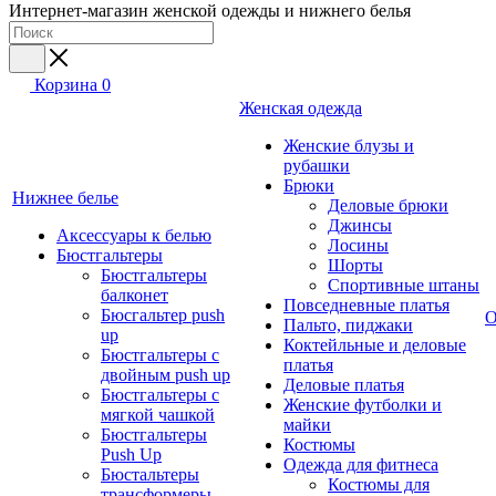
Интернет-магазин женской одежды и нижнего белья
Корзина
0
Женская одежда
Женские блузы и
рубашки
Брюки
Нижнее белье
Деловые брюки
Джинсы
Аксессуары к белью
Лосины
Бюстгальтеры
Шорты
Бюстгальтеры
Спортивные штаны
балконет
Повседневные платья
Бюсгальтер push
О
Пальто, пиджаки
up
Коктейльные и деловые
Бюстгальтеры с
платья
двойным push up
Деловые платья
Бюстгальтеры с
Женские футболки и
мягкой чашкой
майки
Бюстгальтеры
Костюмы
Push Up
Одежда для фитнеса
Бюстальтеры
Костюмы для
трансформеры