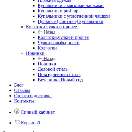
Пляжная одежда
Купальники с мягкими чашками
Купальники push up
Купальники с уплотненной чашкой
Цельные ( слитные) купальники
Колготки,чулки и прочее
Назад
Колготки,чулки и прочее
Чулки,гольфы,носки
Колготки
Новинки
Назад
Новинки
Деловой стиль
Повседневный стиль
Вечеринка.Новый год
Блог
Отзывы
Оплата и доставка
Контакты
Личный кабинет
Корзина
0