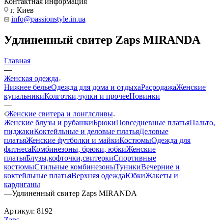
Контактная информация
г. Киев
info@passionstyle.in.ua
Удлиненный свитер Zaps MIRANDA
Главная
—
Женская одежда
Нижнее белье
Одежда для дома и отдыха
Расродажа
Женские
купальники
Колготки,чулки и прочее
Новинки
—
Женские свитера и лонглсливы
Женские блузы и рубашки
Брюки
Повседневные платья
Пальто,
пиджаки
Коктейльные и деловые платья
Деловые
платья
Женские футболки и майки
Костюмы
Одежда для
фитнеса
Комбинезоны, брюки, юбки
Женские
платья
Блузы,кофточки,свитерки
Спортивные
костюмы
Стильные комбинезоны
Туники
Вечерние и
коктейльные платья
Верхняя одежда
Юбки
Жакеты и
кардиганы
—
Удлиненный свитер Zaps MIRANDA
Артикул:
8192
Zaps