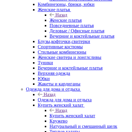
Комбинезоны, брюки, юбки
Женские платья
Назад
Женские платья
Повседневные платья
Деловые / Офисные платья
Вечерние и коктейльные платья
Блузы,кофточки,свитерки
Спортивные костюмы
Стильные комбинезоны
Женские свитера и лонглсливы
Туники
Вечерние и коктейльные платья
Верхняя одежда
Юбки
Жакеты и кардиганы
Одежда для дома и отдыха
Назад
Одежда для дома и отдыха
Купить женский халат
Назад
Купить женский халат
Кружево
Натуральный и смешанный шелк
Теплые халаты