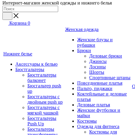
Интернет-магазин женской одежды и нижнего белья
Корзина
0
Женская одежда
Женские блузы и
рубашки
Брюки
Нижнее белье
Деловые брюки
Джинсы
Аксессуары к белью
Лосины
Бюстгальтеры
Шорты
Бюстгальтеры
Спортивные штаны
балконет
Повседневные платья
Бюсгальтер push
О
Пальто, пиджаки
up
Коктейльные и деловые
Бюстгальтеры с
платья
двойным push up
Деловые платья
Бюстгальтеры с
Женские футболки и
мягкой чашкой
майки
Бюстгальтеры
Костюмы
Push Up
Одежда для фитнеса
Бюстальтеры
Костюмы для
трансформеры