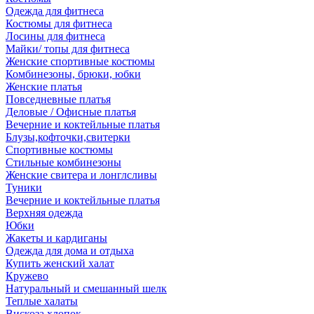
Одежда для фитнеса
Костюмы для фитнеса
Лосины для фитнеса
Майки/ топы для фитнеса
Женские спортивные костюмы
Комбинезоны, брюки, юбки
Женские платья
Повседневные платья
Деловые / Офисные платья
Вечерние и коктейльные платья
Блузы,кофточки,свитерки
Спортивные костюмы
Стильные комбинезоны
Женские свитера и лонглсливы
Туники
Вечерние и коктейльные платья
Верхняя одежда
Юбки
Жакеты и кардиганы
Одежда для дома и отдыха
Купить женский халат
Кружево
Натуральный и смешанный шелк
Теплые халаты
Вискоза,хлопок