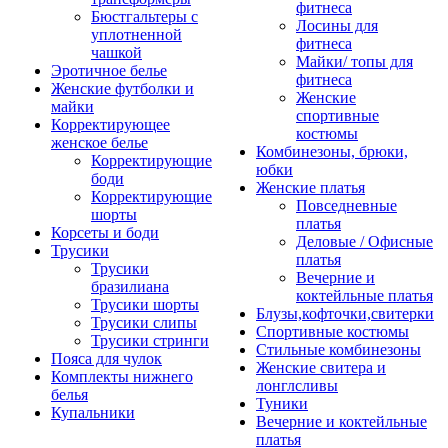
фитнеса
Бюстгальтеры с
Лосины для
уплотненной
фитнеса
чашкой
Майки/ топы для
Эротичное белье
фитнеса
Женские футболки и
Женские
майки
спортивные
Корректирующее
костюмы
женское белье
Комбинезоны, брюки,
Корректирующие
юбки
боди
Женские платья
Корректирующие
Повседневные
шорты
платья
Корсеты и боди
Деловые / Офисные
Трусики
платья
Трусики
Вечерние и
бразилиана
коктейльные платья
Трусики шорты
Блузы,кофточки,свитерки
Трусики слипы
Спортивные костюмы
Трусики стринги
Стильные комбинезоны
Пояса для чулок
Женские свитера и
Комплекты нижнего
лонглсливы
белья
Туники
Купальники
Вечерние и коктейльные
платья