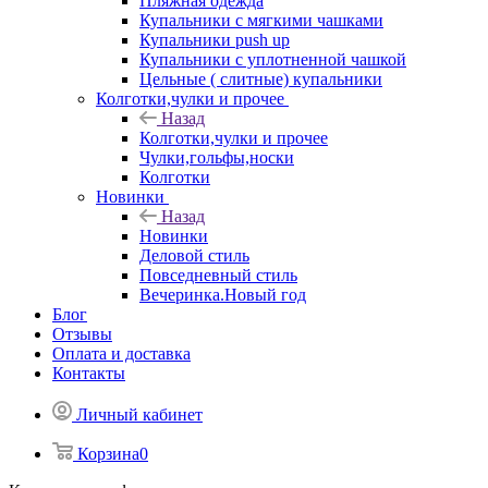
Пляжная одежда
Купальники с мягкими чашками
Купальники push up
Купальники с уплотненной чашкой
Цельные ( слитные) купальники
Колготки,чулки и прочее
Назад
Колготки,чулки и прочее
Чулки,гольфы,носки
Колготки
Новинки
Назад
Новинки
Деловой стиль
Повседневный стиль
Вечеринка.Новый год
Блог
Отзывы
Оплата и доставка
Контакты
Личный кабинет
Корзина
0