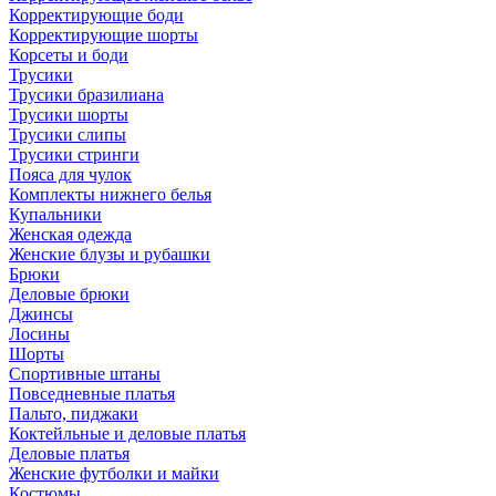
Корректирующие боди
Корректирующие шорты
Корсеты и боди
Трусики
Трусики бразилиана
Трусики шорты
Трусики слипы
Трусики стринги
Пояса для чулок
Комплекты нижнего белья
Купальники
Женская одежда
Женские блузы и рубашки
Брюки
Деловые брюки
Джинсы
Лосины
Шорты
Спортивные штаны
Повседневные платья
Пальто, пиджаки
Коктейльные и деловые платья
Деловые платья
Женские футболки и майки
Костюмы