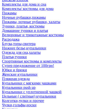
Комплекты для дома и сна
Комплекты/ костюмы для дома
Пижамы
Ночные рубашки,пижамы
Пижамы, ночные рубашки, халаты
Туники, платья, костюмы
Домашние туники и платья
Велюровые и трикотажные костюмы
Расродажа
Блузы,топы,свитера
Нижнее белье,купальники
Одежда для сна,халаты
Платья,туники
Спортивные костюмы и комплекты
Супер предложение от 100грн!
Юбки и брюки
Женские купальники
Пляжная одежда
Купальники с мягкими чашками
Купальники push up
Купальники с уплотненной чашкой
Цельные ( слитные) купальники
Колготки,чулки и прочее
Чулки,гольфы,носки