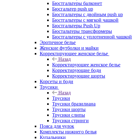
Бюстгальтеры балконет
Бюсгальтер push up
Бюстгальтеры с двойным push up
Бюстгальтеры с мягкой чашкой
Бюстгальтеры Push Up
Бюстальтеры трансформеры
Бюстгальтеры с уплотненной чашкой
Эротичное белье
Женские футболки и майки
Корректирующее женское белье
Назад
Корректирующее женское белье
Корректирующие боди
Корректирующие шорты
Корсеты и боди
Трусики
Назад
Трусики
Трусики бразилиана
Трусики шорты
Трусики слипы
Трусики стринги
Пояса для чулок
Комплекты нижнего белья
Купальники