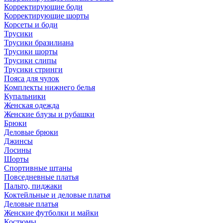
Корректирующие боди
Корректирующие шорты
Корсеты и боди
Трусики
Трусики бразилиана
Трусики шорты
Трусики слипы
Трусики стринги
Пояса для чулок
Комплекты нижнего белья
Купальники
Женская одежда
Женские блузы и рубашки
Брюки
Деловые брюки
Джинсы
Лосины
Шорты
Спортивные штаны
Повседневные платья
Пальто, пиджаки
Коктейльные и деловые платья
Деловые платья
Женские футболки и майки
Костюмы