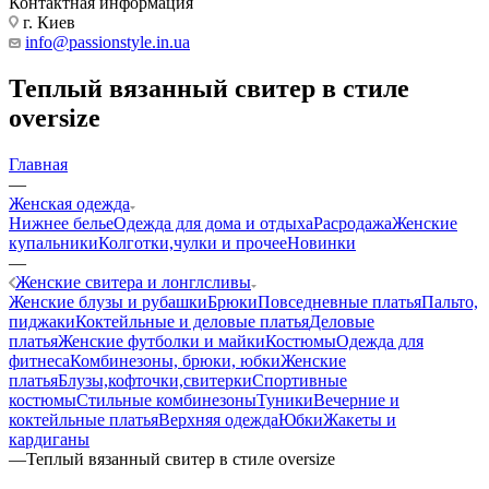
Контактная информация
г. Киев
info@passionstyle.in.ua
Теплый вязанный свитер в стиле
oversize
Главная
—
Женская одежда
Нижнее белье
Одежда для дома и отдыха
Расродажа
Женские
купальники
Колготки,чулки и прочее
Новинки
—
Женские свитера и лонглсливы
Женские блузы и рубашки
Брюки
Повседневные платья
Пальто,
пиджаки
Коктейльные и деловые платья
Деловые
платья
Женские футболки и майки
Костюмы
Одежда для
фитнеса
Комбинезоны, брюки, юбки
Женские
платья
Блузы,кофточки,свитерки
Спортивные
костюмы
Стильные комбинезоны
Туники
Вечерние и
коктейльные платья
Верхняя одежда
Юбки
Жакеты и
кардиганы
—
Теплый вязанный свитер в стиле oversize