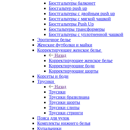
Бюстгальтеры балконет
Бюсгальтер push up
Бюстгальтеры с двойным push up
Бюстгальтеры с мягкой чашкой
Бюстгальтеры Push Up
Бюстальтеры трансформеры
Бюстгальтеры с уплотненной чашкой
Эротичное белье
Женские футболки и майки
Корректирующее женское белье
Назад
Корректирующее женское белье
Корректирующие боди
Корректирующие шорты
Корсеты и боди
Трусики
Назад
Трусики
Трусики бразилиана
Трусики шорты
Трусики слипы
Трусики стринги
Пояса для чулок
Комплекты нижнего белья
Купальники