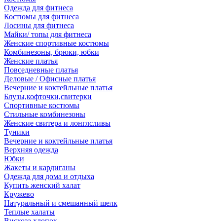
Одежда для фитнеса
Костюмы для фитнеса
Лосины для фитнеса
Майки/ топы для фитнеса
Женские спортивные костюмы
Комбинезоны, брюки, юбки
Женские платья
Повседневные платья
Деловые / Офисные платья
Вечерние и коктейльные платья
Блузы,кофточки,свитерки
Спортивные костюмы
Стильные комбинезоны
Женские свитера и лонглсливы
Туники
Вечерние и коктейльные платья
Верхняя одежда
Юбки
Жакеты и кардиганы
Одежда для дома и отдыха
Купить женский халат
Кружево
Натуральный и смешанный шелк
Теплые халаты
Вискоза,хлопок