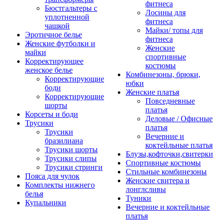
фитнеса
Бюстгальтеры с
Лосины для
уплотненной
фитнеса
чашкой
Майки/ топы для
Эротичное белье
фитнеса
Женские футболки и
Женские
майки
спортивные
Корректирующее
костюмы
женское белье
Комбинезоны, брюки,
Корректирующие
юбки
боди
Женские платья
Корректирующие
Повседневные
шорты
платья
Корсеты и боди
Деловые / Офисные
Трусики
платья
Трусики
Вечерние и
бразилиана
коктейльные платья
Трусики шорты
Блузы,кофточки,свитерки
Трусики слипы
Спортивные костюмы
Трусики стринги
Стильные комбинезоны
Пояса для чулок
Женские свитера и
Комплекты нижнего
лонглсливы
белья
Туники
Купальники
Вечерние и коктейльные
платья