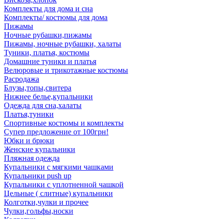
Комплекты для дома и сна
Комплекты/ костюмы для дома
Пижамы
Ночные рубашки,пижамы
Пижамы, ночные рубашки, халаты
Туники, платья, костюмы
Домашние туники и платья
Велюровые и трикотажные костюмы
Расродажа
Блузы,топы,свитера
Нижнее белье,купальники
Одежда для сна,халаты
Платья,туники
Спортивные костюмы и комплекты
Супер предложение от 100грн!
Юбки и брюки
Женские купальники
Пляжная одежда
Купальники с мягкими чашками
Купальники push up
Купальники с уплотненной чашкой
Цельные ( слитные) купальники
Колготки,чулки и прочее
Чулки,гольфы,носки