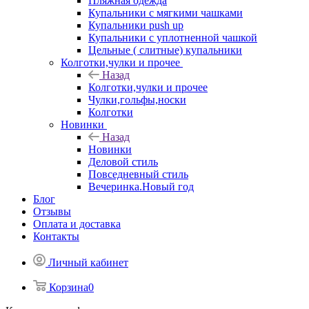
Пляжная одежда
Купальники с мягкими чашками
Купальники push up
Купальники с уплотненной чашкой
Цельные ( слитные) купальники
Колготки,чулки и прочее
Назад
Колготки,чулки и прочее
Чулки,гольфы,носки
Колготки
Новинки
Назад
Новинки
Деловой стиль
Повседневный стиль
Вечеринка.Новый год
Блог
Отзывы
Оплата и доставка
Контакты
Личный кабинет
Корзина
0