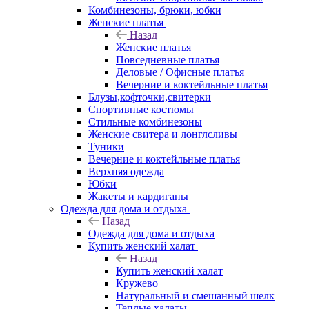
Комбинезоны, брюки, юбки
Женские платья
Назад
Женские платья
Повседневные платья
Деловые / Офисные платья
Вечерние и коктейльные платья
Блузы,кофточки,свитерки
Спортивные костюмы
Стильные комбинезоны
Женские свитера и лонглсливы
Туники
Вечерние и коктейльные платья
Верхняя одежда
Юбки
Жакеты и кардиганы
Одежда для дома и отдыха
Назад
Одежда для дома и отдыха
Купить женский халат
Назад
Купить женский халат
Кружево
Натуральный и смешанный шелк
Теплые халаты