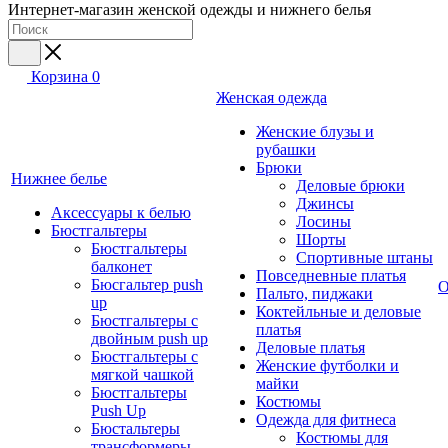
Интернет-магазин женской одежды и нижнего белья
Корзина
0
Женская одежда
Женские блузы и
рубашки
Брюки
Нижнее белье
Деловые брюки
Джинсы
Аксессуары к белью
Лосины
Бюстгальтеры
Шорты
Бюстгальтеры
Спортивные штаны
балконет
Повседневные платья
Бюсгальтер push
О
Пальто, пиджаки
up
Коктейльные и деловые
Бюстгальтеры с
платья
двойным push up
Деловые платья
Бюстгальтеры с
Женские футболки и
мягкой чашкой
майки
Бюстгальтеры
Костюмы
Push Up
Одежда для фитнеса
Бюстальтеры
Костюмы для
трансформеры