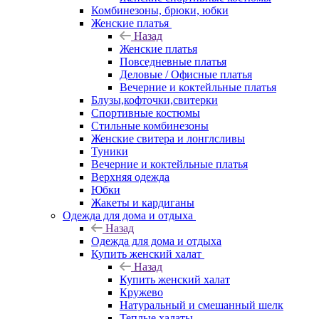
Комбинезоны, брюки, юбки
Женские платья
Назад
Женские платья
Повседневные платья
Деловые / Офисные платья
Вечерние и коктейльные платья
Блузы,кофточки,свитерки
Спортивные костюмы
Стильные комбинезоны
Женские свитера и лонглсливы
Туники
Вечерние и коктейльные платья
Верхняя одежда
Юбки
Жакеты и кардиганы
Одежда для дома и отдыха
Назад
Одежда для дома и отдыха
Купить женский халат
Назад
Купить женский халат
Кружево
Натуральный и смешанный шелк
Теплые халаты