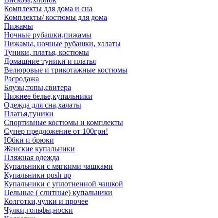
Комплекты для дома и сна
Комплекты/ костюмы для дома
Пижамы
Ночные рубашки,пижамы
Пижамы, ночные рубашки, халаты
Туники, платья, костюмы
Домашние туники и платья
Велюровые и трикотажные костюмы
Расродажа
Блузы,топы,свитера
Нижнее белье,купальники
Одежда для сна,халаты
Платья,туники
Спортивные костюмы и комплекты
Супер предложение от 100грн!
Юбки и брюки
Женские купальники
Пляжная одежда
Купальники с мягкими чашками
Купальники push up
Купальники с уплотненной чашкой
Цельные ( слитные) купальники
Колготки,чулки и прочее
Чулки,гольфы,носки