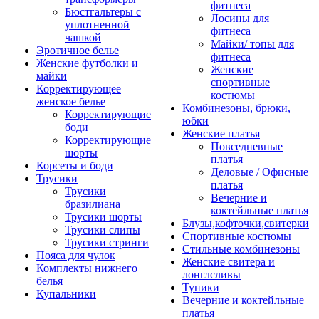
фитнеса
Бюстгальтеры с
Лосины для
уплотненной
фитнеса
чашкой
Майки/ топы для
Эротичное белье
фитнеса
Женские футболки и
Женские
майки
спортивные
Корректирующее
костюмы
женское белье
Комбинезоны, брюки,
Корректирующие
юбки
боди
Женские платья
Корректирующие
Повседневные
шорты
платья
Корсеты и боди
Деловые / Офисные
Трусики
платья
Трусики
Вечерние и
бразилиана
коктейльные платья
Трусики шорты
Блузы,кофточки,свитерки
Трусики слипы
Спортивные костюмы
Трусики стринги
Стильные комбинезоны
Пояса для чулок
Женские свитера и
Комплекты нижнего
лонглсливы
белья
Туники
Купальники
Вечерние и коктейльные
платья