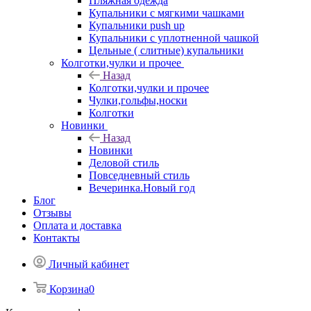
Пляжная одежда
Купальники с мягкими чашками
Купальники push up
Купальники с уплотненной чашкой
Цельные ( слитные) купальники
Колготки,чулки и прочее
Назад
Колготки,чулки и прочее
Чулки,гольфы,носки
Колготки
Новинки
Назад
Новинки
Деловой стиль
Повседневный стиль
Вечеринка.Новый год
Блог
Отзывы
Оплата и доставка
Контакты
Личный кабинет
Корзина
0