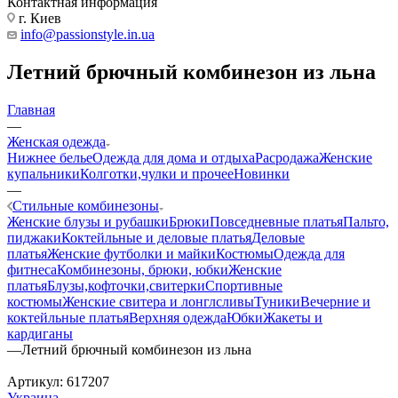
Контактная информация
г. Киев
info@passionstyle.in.ua
Летний брючный комбинезон из льна
Главная
—
Женская одежда
Нижнее белье
Одежда для дома и отдыха
Расродажа
Женские
купальники
Колготки,чулки и прочее
Новинки
—
Стильные комбинезоны
Женские блузы и рубашки
Брюки
Повседневные платья
Пальто,
пиджаки
Коктейльные и деловые платья
Деловые
платья
Женские футболки и майки
Костюмы
Одежда для
фитнеса
Комбинезоны, брюки, юбки
Женские
платья
Блузы,кофточки,свитерки
Спортивные
костюмы
Женские свитера и лонглсливы
Туники
Вечерние и
коктейльные платья
Верхняя одежда
Юбки
Жакеты и
кардиганы
—
Летний брючный комбинезон из льна
Артикул:
617207
Украина