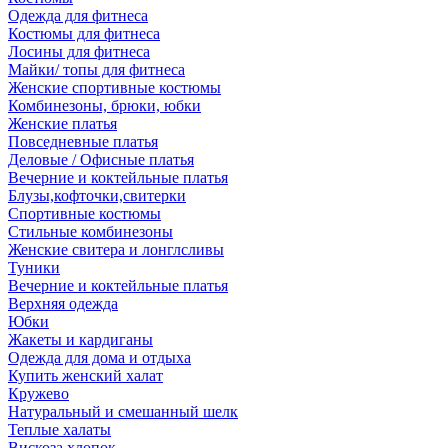
Одежда для фитнеса
Костюмы для фитнеса
Лосины для фитнеса
Майки/ топы для фитнеса
Женские спортивные костюмы
Комбинезоны, брюки, юбки
Женские платья
Повседневные платья
Деловые / Офисные платья
Вечерние и коктейльные платья
Блузы,кофточки,свитерки
Спортивные костюмы
Стильные комбинезоны
Женские свитера и лонглсливы
Туники
Вечерние и коктейльные платья
Верхняя одежда
Юбки
Жакеты и кардиганы
Одежда для дома и отдыха
Купить женский халат
Кружево
Натуральный и смешанный шелк
Теплые халаты
Вискоза,хлопок