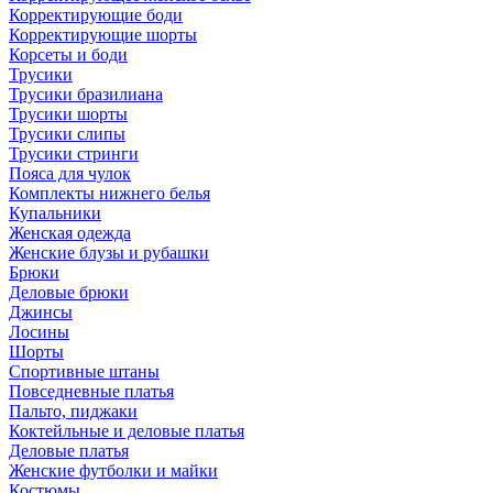
Корректирующие боди
Корректирующие шорты
Корсеты и боди
Трусики
Трусики бразилиана
Трусики шорты
Трусики слипы
Трусики стринги
Пояса для чулок
Комплекты нижнего белья
Купальники
Женская одежда
Женские блузы и рубашки
Брюки
Деловые брюки
Джинсы
Лосины
Шорты
Спортивные штаны
Повседневные платья
Пальто, пиджаки
Коктейльные и деловые платья
Деловые платья
Женские футболки и майки
Костюмы