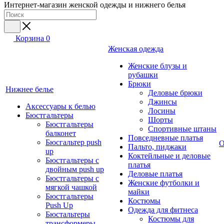
Интернет-магазин женской одежды и нижнего белья
Корзина
0
Женская одежда
Женские блузы и
рубашки
Брюки
Нижнее белье
Деловые брюки
Джинсы
Аксессуары к белью
Лосины
Бюстгальтеры
Шорты
Бюстгальтеры
Спортивные штаны
балконет
Повседневные платья
Бюсгальтер push
О
Пальто, пиджаки
up
Коктейльные и деловые
Бюстгальтеры с
платья
двойным push up
Деловые платья
Бюстгальтеры с
Женские футболки и
мягкой чашкой
майки
Бюстгальтеры
Костюмы
Push Up
Одежда для фитнеса
Бюстальтеры
Костюмы для
трансформеры