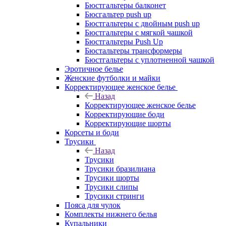
Бюстгальтеры балконет
Бюсгальтер push up
Бюстгальтеры с двойным push up
Бюстгальтеры с мягкой чашкой
Бюстгальтеры Push Up
Бюстальтеры трансформеры
Бюстгальтеры с уплотненной чашкой
Эротичное белье
Женские футболки и майки
Корректирующее женское белье
Назад
Корректирующее женское белье
Корректирующие боди
Корректирующие шорты
Корсеты и боди
Трусики
Назад
Трусики
Трусики бразилиана
Трусики шорты
Трусики слипы
Трусики стринги
Пояса для чулок
Комплекты нижнего белья
Купальники