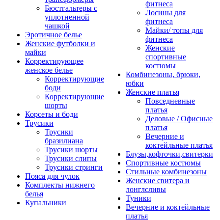
фитнеса
Бюстгальтеры с
Лосины для
уплотненной
фитнеса
чашкой
Майки/ топы для
Эротичное белье
фитнеса
Женские футболки и
Женские
майки
спортивные
Корректирующее
костюмы
женское белье
Комбинезоны, брюки,
Корректирующие
юбки
боди
Женские платья
Корректирующие
Повседневные
шорты
платья
Корсеты и боди
Деловые / Офисные
Трусики
платья
Трусики
Вечерние и
бразилиана
коктейльные платья
Трусики шорты
Блузы,кофточки,свитерки
Трусики слипы
Спортивные костюмы
Трусики стринги
Стильные комбинезоны
Пояса для чулок
Женские свитера и
Комплекты нижнего
лонглсливы
белья
Туники
Купальники
Вечерние и коктейльные
платья