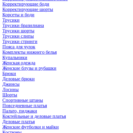
Корректирующие боди
Корректирующие шорты
Корсеты и боди
Трусики
Трусики бразилиана
Трусики шорты
Трусики слипы
Трусики стринги
Пояса для чулок
Комплекты нижнего белья
Купальники
Женская одежда
Женские блузы и рубашки
Брюки
Деловые брюки
Джинсы
Лосины
Шорты
Спортивные штаны
Повседневные платья
Пальто, пиджаки
Коктейльные и деловые платья
Деловые платья
Женские футболки и майки
Костюмы