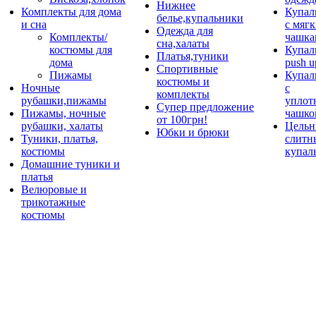
Нижнее
Комплекты для дома
Купал
белье,купальники
и сна
с мяг
Одежда для
Комплекты/
чашка
сна,халаты
костюмы для
Купал
Платья,туники
дома
push u
Спортивные
Пижамы
Купал
костюмы и
Ночные
с
комплекты
рубашки,пижамы
уплот
Супер предложение
Пижамы, ночные
чашко
от 100грн!
рубашки, халаты
Цельн
Юбки и брюки
Туники, платья,
слитн
костюмы
купал
Домашние туники и
платья
Велюровые и
трикотажные
костюмы