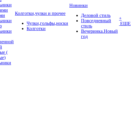
ьники
Новинки
кими
Колготки,чулки и прочее
ми
Деловой стиль
+
ьники
Повседневный
Чулки,гольфы,носки
ЕЩЕ
p
стиль
Колготки
ьники
Вечеринка.Новый
год
ненной
й
ые (
ые)
ьники