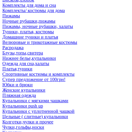
Комплекты для дома и сна
Комплекты/ костюмы для дома
Пижамы
Ночные рубашки,пижамы
Пижамы, ночные рубашки, халаты
Туники, платья, костюмы
Домашние туники и платья
Велюровые и трикотажные костюмы
Расродажа
Блузы,топы,свитера
Нижнее белье,купальники
Одежда для сна,халаты
Платья,туники
Спортивные костюмы и комплекты
Супер предложение от 100грн!
Юбки и брюки
Женские купальники
Пляжная одежда
Купальники с мягкими чашками
Купальники push up
Купальники с уплотненной чашкой
Цельные ( слитные) купальники
Колготки,чулки и прочее
Чулки,гольфы,носки