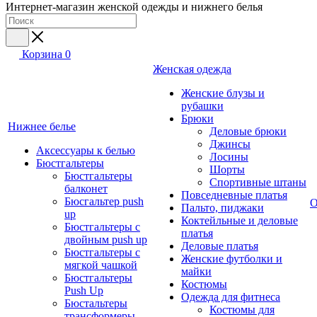
Интернет-магазин женской одежды и нижнего белья
Корзина
0
Женская одежда
Женские блузы и
рубашки
Брюки
Нижнее белье
Деловые брюки
Джинсы
Аксессуары к белью
Лосины
Бюстгальтеры
Шорты
Бюстгальтеры
Спортивные штаны
балконет
Повседневные платья
Бюсгальтер push
О
Пальто, пиджаки
up
Коктейльные и деловые
Бюстгальтеры с
платья
двойным push up
Деловые платья
Бюстгальтеры с
Женские футболки и
мягкой чашкой
майки
Бюстгальтеры
Костюмы
Push Up
Одежда для фитнеса
Бюстальтеры
Костюмы для
трансформеры