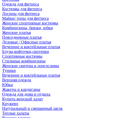
Одежда для фитнеса
Костюмы для фитнеса
Лосины для фитнеса
Майки/ топы для фитнеса
Женские спортивные костюмы
Комбинезоны, брюки, юбки
Женские платья
Повседневные платья
Деловые / Офисные платья
Вечерние и коктейльные платья
Блузы,кофточки,свитерки
Спортивные костюмы
Стильные комбинезоны
Женские свитера и лонглсливы
Туники
Вечерние и коктейльные платья
Верхняя одежда
Юбки
Жакеты и кардиганы
Одежда для дома и отдыха
Купить женский халат
Кружево
Натуральный и смешанный шелк
Теплые халаты
Вискоза,хлопок