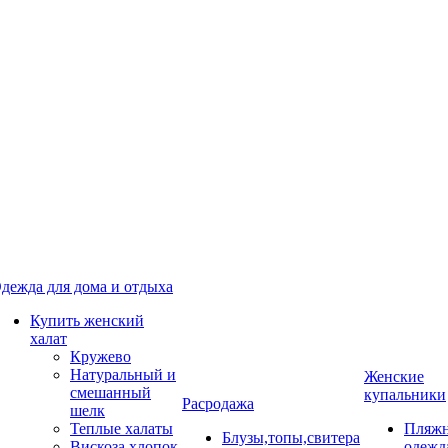
дежда для дома и отдыха
Купить женский
халат
Кружево
Натуральный и
Женские
смешанный
купальники
Расродажа
шелк
Теплые халаты
Пляжн
Блузы,топы,свитера
Вискоза,хлопок
одежд