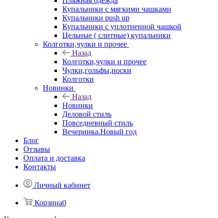
Пляжная одежда
Купальники с мягкими чашками
Купальники push up
Купальники с уплотненной чашкой
Цельные ( слитные) купальники
Колготки,чулки и прочее
Назад
Колготки,чулки и прочее
Чулки,гольфы,носки
Колготки
Новинки
Назад
Новинки
Деловой стиль
Повседневный стиль
Вечеринка.Новый год
Блог
Отзывы
Оплата и доставка
Контакты
Личный кабинет
Корзина
0