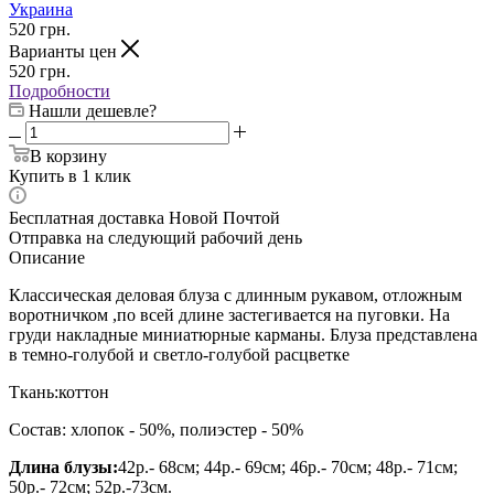
Украина
520
грн.
Варианты цен
520
грн.
Подробности
Нашли дешевле?
В корзину
Купить в 1 клик
Бесплатная доставка Новой Почтой
Отправка на следующий рабочий день
Описание
Классическая деловая блуза с длинным рукавом, отложным
воротничком ,по всей длине застегивается на пуговки. На
груди накладные миниатюрные карманы. Блуза представлена
в темно-голубой и светло-голубой расцветке
Ткань:коттон
Состав: хлопок - 50%, полиэстер - 50%
Длина блузы:
42р.- 68см; 44р.- 69см; 46р.- 70см; 48р.- 71см;
50р.- 72см; 52р.-73см.