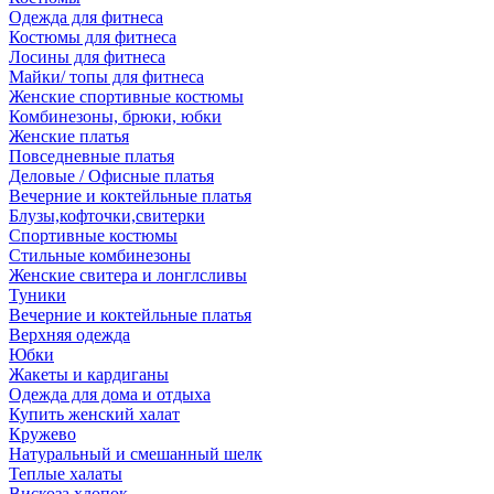
Одежда для фитнеса
Костюмы для фитнеса
Лосины для фитнеса
Майки/ топы для фитнеса
Женские спортивные костюмы
Комбинезоны, брюки, юбки
Женские платья
Повседневные платья
Деловые / Офисные платья
Вечерние и коктейльные платья
Блузы,кофточки,свитерки
Спортивные костюмы
Стильные комбинезоны
Женские свитера и лонглсливы
Туники
Вечерние и коктейльные платья
Верхняя одежда
Юбки
Жакеты и кардиганы
Одежда для дома и отдыха
Купить женский халат
Кружево
Натуральный и смешанный шелк
Теплые халаты
Вискоза,хлопок