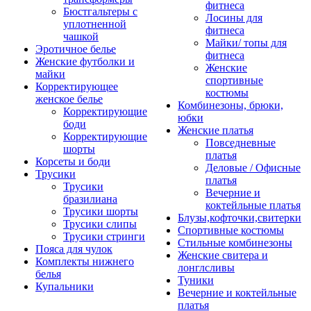
фитнеса
Бюстгальтеры с
Лосины для
уплотненной
фитнеса
чашкой
Майки/ топы для
Эротичное белье
фитнеса
Женские футболки и
Женские
майки
спортивные
Корректирующее
костюмы
женское белье
Комбинезоны, брюки,
Корректирующие
юбки
боди
Женские платья
Корректирующие
Повседневные
шорты
платья
Корсеты и боди
Деловые / Офисные
Трусики
платья
Трусики
Вечерние и
бразилиана
коктейльные платья
Трусики шорты
Блузы,кофточки,свитерки
Трусики слипы
Спортивные костюмы
Трусики стринги
Стильные комбинезоны
Пояса для чулок
Женские свитера и
Комплекты нижнего
лонглсливы
белья
Туники
Купальники
Вечерние и коктейльные
платья