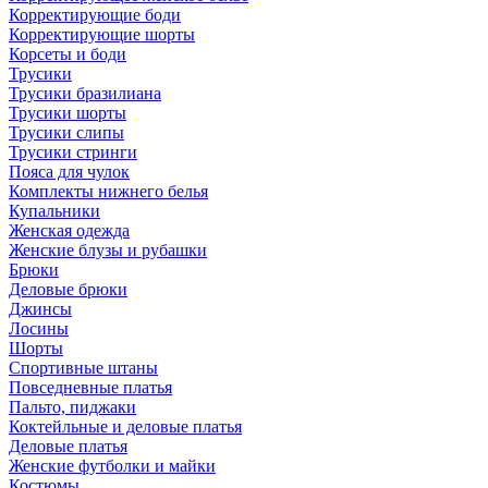
Корректирующие боди
Корректирующие шорты
Корсеты и боди
Трусики
Трусики бразилиана
Трусики шорты
Трусики слипы
Трусики стринги
Пояса для чулок
Комплекты нижнего белья
Купальники
Женская одежда
Женские блузы и рубашки
Брюки
Деловые брюки
Джинсы
Лосины
Шорты
Спортивные штаны
Повседневные платья
Пальто, пиджаки
Коктейльные и деловые платья
Деловые платья
Женские футболки и майки
Костюмы