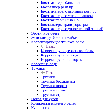
Бюстгальтеры балконет
Бюсгальтер push up
Бюстгальтеры с двойным push up
Бюстгальтеры с мягкой чашкой
Бюстгальтеры Push Up
Бюстальтеры трансформеры
Бюстгальтеры с уплотненной чашкой
Эротичное белье
Женские футболки и майки
Корректирующее женское белье
Назад
Корректирующее женское белье
Корректирующие боди
Корректирующие шорты
Корсеты и боди
Трусики
Назад
Трусики
Трусики бразилиана
Трусики шорты
Трусики слипы
Трусики стринги
Пояса для чулок
Комплекты нижнего белья
Купальники