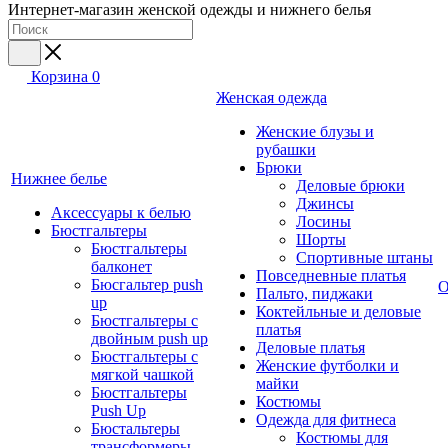
Интернет-магазин женской одежды и нижнего белья
Корзина
0
Женская одежда
Женские блузы и
рубашки
Брюки
Нижнее белье
Деловые брюки
Джинсы
Аксессуары к белью
Лосины
Бюстгальтеры
Шорты
Бюстгальтеры
Спортивные штаны
балконет
Повседневные платья
Бюсгальтер push
О
Пальто, пиджаки
up
Коктейльные и деловые
Бюстгальтеры с
платья
двойным push up
Деловые платья
Бюстгальтеры с
Женские футболки и
мягкой чашкой
майки
Бюстгальтеры
Костюмы
Push Up
Одежда для фитнеса
Бюстальтеры
Костюмы для
трансформеры