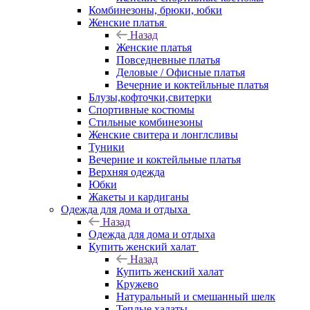
Комбинезоны, брюки, юбки
Женские платья
Назад
Женские платья
Повседневные платья
Деловые / Офисные платья
Вечерние и коктейльные платья
Блузы,кофточки,свитерки
Спортивные костюмы
Стильные комбинезоны
Женские свитера и лонглсливы
Туники
Вечерние и коктейльные платья
Верхняя одежда
Юбки
Жакеты и кардиганы
Одежда для дома и отдыха
Назад
Одежда для дома и отдыха
Купить женский халат
Назад
Купить женский халат
Кружево
Натуральный и смешанный шелк
Теплые халаты