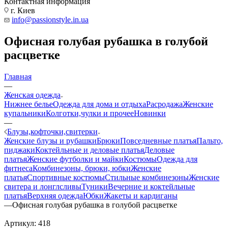
Контактная информация
г. Киев
info@passionstyle.in.ua
Офисная голубая рубашка в голубой
расцветке
Главная
—
Женская одежда
Нижнее белье
Одежда для дома и отдыха
Расродажа
Женские
купальники
Колготки,чулки и прочее
Новинки
—
Блузы,кофточки,свитерки
Женские блузы и рубашки
Брюки
Повседневные платья
Пальто,
пиджаки
Коктейльные и деловые платья
Деловые
платья
Женские футболки и майки
Костюмы
Одежда для
фитнеса
Комбинезоны, брюки, юбки
Женские
платья
Спортивные костюмы
Стильные комбинезоны
Женские
свитера и лонглсливы
Туники
Вечерние и коктейльные
платья
Верхняя одежда
Юбки
Жакеты и кардиганы
—
Офисная голубая рубашка в голубой расцветке
Артикул:
418