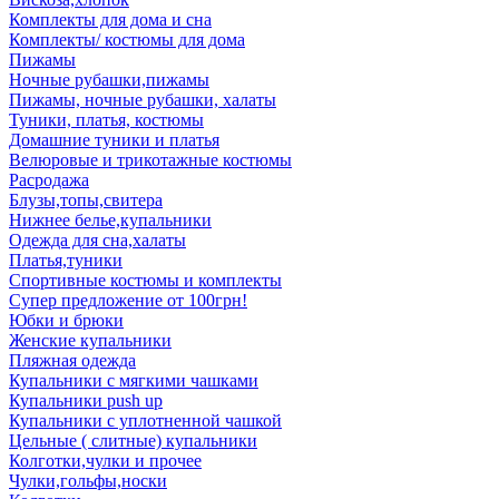
Комплекты для дома и сна
Комплекты/ костюмы для дома
Пижамы
Ночные рубашки,пижамы
Пижамы, ночные рубашки, халаты
Туники, платья, костюмы
Домашние туники и платья
Велюровые и трикотажные костюмы
Расродажа
Блузы,топы,свитера
Нижнее белье,купальники
Одежда для сна,халаты
Платья,туники
Спортивные костюмы и комплекты
Супер предложение от 100грн!
Юбки и брюки
Женские купальники
Пляжная одежда
Купальники с мягкими чашками
Купальники push up
Купальники с уплотненной чашкой
Цельные ( слитные) купальники
Колготки,чулки и прочее
Чулки,гольфы,носки