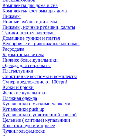
Комплекты для дома и сна
Комплекты/ костюмы для дома
Пижамы
Ночные рубашки,пижамы
Пижамы, ночные рубашки, халаты
Туники, платья, костюмы
Домашние туники и платья
Велюровые и трикотажные костюмы
Расродажа
Блузы,топы,свитера
Нижнее белье,купальники
Одежда для сна,халаты
Платья,туники
Спортивные костюмы и комплекты
Супер предложение от 100грн!
Юбки и брюки
Женские купальники
Пляжная одежда
Купальники с мягкими чашками
Купальники push up
Купальники с уплотненной чашкой
Цельные ( слитные) купальники
Колготки,чулки и прочее
Чулки,гольфы,носки