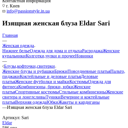
Контактная информация
г. Киев
info@passionstyle.in.ua
Изящная женская блуза Eldar Sari
Главная
—
Женская одежда
Нижнее белье
Одежда для дома и отдыха
Расродажа
Женские
купальники
Колготки,чулки и прочее
Новинки
—
Блузы,кофточки,свитерки
Женские блузы и рубашки
Брюки
Повседневные платья
Пальто,
пиджаки
Коктейльные и деловые платья
Деловые
платья
Женские футболки и майки
Костюмы
Одежда для
фитнеса
Комбинезоны, брюки, юбки
Женские
платья
Спортивные костюмы
Стильные комбинезоны
Женские
свитера и лонглсливы
Туники
Вечерние и коктейльные
платья
Верхняя одежда
Юбки
Жакеты и кардиганы
—
Изящная женская блуза Eldar Sari
Артикул:
Sari
Eldar
586
грн.