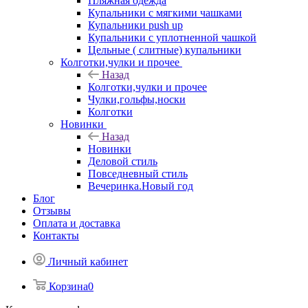
Пляжная одежда
Купальники с мягкими чашками
Купальники push up
Купальники с уплотненной чашкой
Цельные ( слитные) купальники
Колготки,чулки и прочее
Назад
Колготки,чулки и прочее
Чулки,гольфы,носки
Колготки
Новинки
Назад
Новинки
Деловой стиль
Повседневный стиль
Вечеринка.Новый год
Блог
Отзывы
Оплата и доставка
Контакты
Личный кабинет
Корзина
0