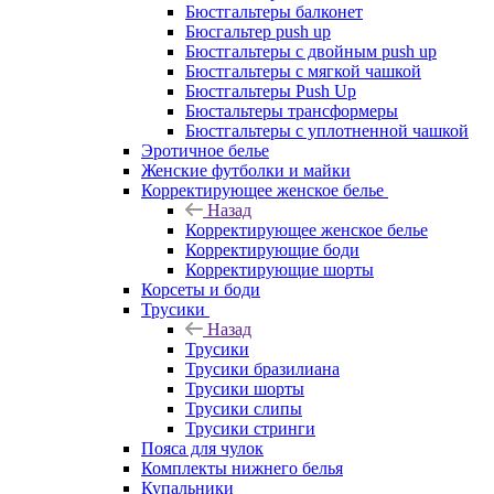
Бюстгальтеры балконет
Бюсгальтер push up
Бюстгальтеры с двойным push up
Бюстгальтеры с мягкой чашкой
Бюстгальтеры Push Up
Бюстальтеры трансформеры
Бюстгальтеры с уплотненной чашкой
Эротичное белье
Женские футболки и майки
Корректирующее женское белье
Назад
Корректирующее женское белье
Корректирующие боди
Корректирующие шорты
Корсеты и боди
Трусики
Назад
Трусики
Трусики бразилиана
Трусики шорты
Трусики слипы
Трусики стринги
Пояса для чулок
Комплекты нижнего белья
Купальники