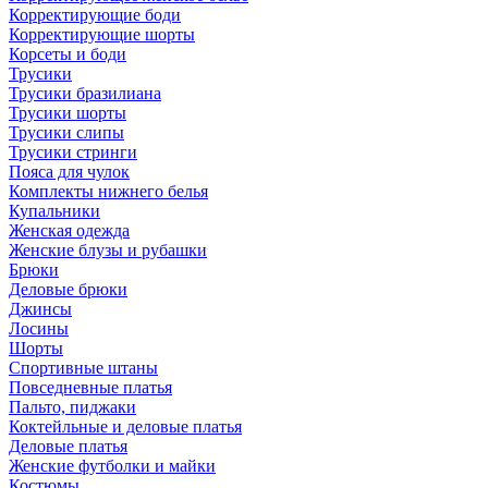
Корректирующие боди
Корректирующие шорты
Корсеты и боди
Трусики
Трусики бразилиана
Трусики шорты
Трусики слипы
Трусики стринги
Пояса для чулок
Комплекты нижнего белья
Купальники
Женская одежда
Женские блузы и рубашки
Брюки
Деловые брюки
Джинсы
Лосины
Шорты
Спортивные штаны
Повседневные платья
Пальто, пиджаки
Коктейльные и деловые платья
Деловые платья
Женские футболки и майки
Костюмы