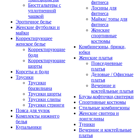
фитнеса
Бюстгальтеры с
Лосины для
уплотненной
фитнеса
чашкой
Майки/ топы для
Эротичное белье
фитнеса
Женские футболки и
Женские
майки
спортивные
Корректирующее
костюмы
женское белье
Комбинезоны, брюки,
Корректирующие
юбки
боди
Женские платья
Корректирующие
Повседневные
шорты
платья
Корсеты и боди
Деловые / Офисные
Трусики
платья
Трусики
Вечерние и
бразилиана
коктейльные платья
Трусики шорты
Блузы,кофточки,свитерки
Трусики слипы
Спортивные костюмы
Трусики стринги
Стильные комбинезоны
Пояса для чулок
Женские свитера и
Комплекты нижнего
лонглсливы
белья
Туники
Купальники
Вечерние и коктейльные
платья