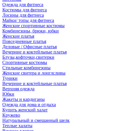
Одежда для фитнеса
Костюмы для фитнеса
Лосины для фитнеса
Майки/ топы для фитнеса
Женские спортивные костюмы
Комбинезоны, брюки, юбки
Женские платья
Повседневные платья
Деловые / Офисные платья
Вечерние и коктейльные платья
Блузы,кофточки,свитерки
Спортивные костюмы
Стильные комбинезоны
Женские свитера и лонглсливы
Туники
Вечерние и коктейльные платья
Верхняя одежда
Юбки
Жакеты и кардиганы
Одежда для дома и отдыха
Купить женский халат
Кружево
Натуральный и смешанный шелк
Теплые халаты
Вискоза,хлопок