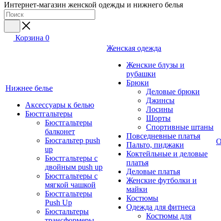
Интернет-магазин женской одежды и нижнего белья
Корзина
0
Женская одежда
Женские блузы и
рубашки
Брюки
Нижнее белье
Деловые брюки
Джинсы
Аксессуары к белью
Лосины
Бюстгальтеры
Шорты
Бюстгальтеры
Спортивные штаны
балконет
Повседневные платья
Бюсгальтер push
О
Пальто, пиджаки
up
Коктейльные и деловые
Бюстгальтеры с
платья
двойным push up
Деловые платья
Бюстгальтеры с
Женские футболки и
мягкой чашкой
майки
Бюстгальтеры
Костюмы
Push Up
Одежда для фитнеса
Бюстальтеры
Костюмы для
трансформеры