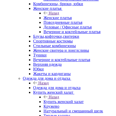
Комбинезоны, брюки, юбки
Женские платья
Назад
Женские платья
Повседневные платья
Деловые / Офисные платья
Вечерние и коктейльные платья
Блузы,кофточки,свитерки
Спортивные костюмы
Стильные комбинезоны
Женские свитера и лонглсливы
Туники
Вечерние и коктейльные платья
Верхняя одежда
Юбки
Жакеты и кардиганы
Одежда для дома и отдыха
Назад
Одежда для дома и отдыха
Купить женский халат
Назад
Купить женский халат
Кружево
Натуральный и смешанный шелк
Теплые халаты