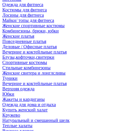
Одежда для фитнеса
Костюмы для фитнеса
Лосины для фитнеса
Майки/ топы для фитнеса
Женские спортивные костюмы
Комбинезоны, брюки, юбки
Женские платья
Повседневные платья
Деловые / Офисные платья
Вечерние и коктейльные платья
Блузы,кофточки,свитерки
Спортивные костюмы
Стильные комбинезоны
Женские свитера и лонглсливы
Туники
Вечерние и коктейльные платья
Верхняя одежда
Юбки
Жакеты и кардиганы
Одежда для дома и отдыха
Купить женский халат
Кружево
Натуральный и смешанный шелк
Теплые халаты
Вискоза,хлопок