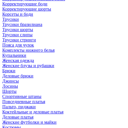
Корректирующие боди
Корректирующие шорты
Корсеты и боди
Трусики
Трусики бразилиана
Трусики шорты
Трусики слипы
Трусики стринги
Пояса для чулок
Комплекты нижнего белья
Купальники
Женская одежда
Женские блузы и рубашки
Брюки
Деловые брюки
Джинсы
Лосины
Шорты
Спортивные штаны
Повседневные платья
Пальто, пиджаки
Коктейльные и деловые платья
Деловые платья
Женские футболки и майки
Костюмы