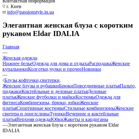
Контактная информация
г. Киев
info@passionstyle.in.ua
Элегантная женская блуза с коротким
рукавом Eldar IDALIA
Главная
—
Женская одежда
Нижнее белье
Одежда для дома и отдыха
Расродажа
Женские
купальники
Колготки,чулки и прочее
Новинки
—
Блузы,кофточки,свитерки
Женские блузы и рубашки
Брюки
Повседневные платья
Пальто,
пиджаки
Коктейльные и деловые платья
Деловые
платья
Женские футболки и майки
Костюмы
Одежда для
фитнеса
Комбинезоны, брюки, юбки
Женские
платья
Спортивные костюмы
Стильные комбинезоны
Женские
свитера и лонглсливы
Туники
Вечерние и коктейльные
платья
Верхняя одежда
Юбки
Жакеты и кардиганы
—
Элегантная женская блуза с коротким рукавом Eldar
IDALIA