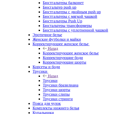
Бюстгальтеры балконет
Бюсгальтер push up
Бюстгальтеры с двойным push up
Бюстгальтеры с мягкой чашкой
Бюстгальтеры Push Up
Бюстальтеры трансформеры
Бюстгальтеры с уплотненной чашкой
Эротичное белье
Женские футболки и майки
Корректирующее женское белье
Назад
Корректирующее женское белье
Корректирующие боди
Корректирующие шорты
Корсеты и боди
Трусики
Назад
Трусики
Трусики бразилиана
Трусики шорты
Трусики слипы
Трусики стринги
Пояса для чулок
Комплекты нижнего белья
Купальники