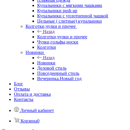
Пляжная одежда
Купальники с мягкими чашками
Купальники push up
Купальники с уплотненной чашкой
Цельные ( слитные) купальники
Колготки,чулки и прочее
Назад
Колготки,чулки и прочее
Чулки,гольфы,носки
Колготки
Новинки
Назад
Новинки
Деловой стиль
Повседневный стиль
Вечеринка.Новый год
Блог
Отзывы
Оплата и доставка
Контакты
Личный кабинет
Корзина
0