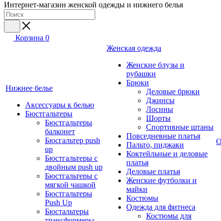
Интернет-магазин женской одежды и нижнего белья
Корзина
0
Женская одежда
Женские блузы и
рубашки
Брюки
Нижнее белье
Деловые брюки
Джинсы
Аксессуары к белью
Лосины
Бюстгальтеры
Шорты
Бюстгальтеры
Спортивные штаны
балконет
Повседневные платья
Бюсгальтер push
О
Пальто, пиджаки
up
Коктейльные и деловые
Бюстгальтеры с
платья
двойным push up
Деловые платья
Бюстгальтеры с
Женские футболки и
мягкой чашкой
майки
Бюстгальтеры
Костюмы
Push Up
Одежда для фитнеса
Бюстальтеры
Костюмы для
трансформеры