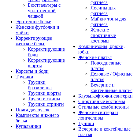
фитнеса
Бюстгальтеры с
Лосины для
уплотненной
фитнеса
чашкой
Майки/ топы для
Эротичное белье
фитнеса
Женские футболки и
Женские
майки
спортивные
Корректирующее
костюмы
женское белье
Комбинезоны, брюки,
Корректирующие
юбки
боди
Женские платья
Корректирующие
Повседневные
шорты
платья
Корсеты и боди
Деловые / Офисные
Трусики
платья
Трусики
Вечерние и
бразилиана
коктейльные платья
Трусики шорты
Блузы,кофточки,свитерки
Трусики слипы
Спортивные костюмы
Трусики стринги
Стильные комбинезоны
Пояса для чулок
Женские свитера и
Комплекты нижнего
лонглсливы
белья
Туники
Купальники
Вечерние и коктейльные
платья