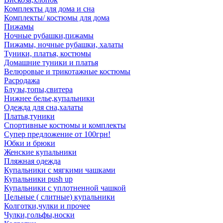
Комплекты для дома и сна
Комплекты/ костюмы для дома
Пижамы
Ночные рубашки,пижамы
Пижамы, ночные рубашки, халаты
Туники, платья, костюмы
Домашние туники и платья
Велюровые и трикотажные костюмы
Расродажа
Блузы,топы,свитера
Нижнее белье,купальники
Одежда для сна,халаты
Платья,туники
Спортивные костюмы и комплекты
Супер предложение от 100грн!
Юбки и брюки
Женские купальники
Пляжная одежда
Купальники с мягкими чашками
Купальники push up
Купальники с уплотненной чашкой
Цельные ( слитные) купальники
Колготки,чулки и прочее
Чулки,гольфы,носки