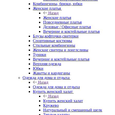
Комбинезоны, брюки, юбки
Женские платья
Назад
Женские платья
Повседневные платья
Деловые / Офисные платья
Вечерние и коктейльные платья
Блузы,кофточки,свитерки
Спортивные костюмы
Стильные комбинезоны
Женские свитера и лонглсливы
Туники
Вечерние и коктейльные платья
Верхняя одежда
Юбки
Жакеты и кардиганы
Одежда для дома и отдыха
Назад
Одежда для дома и отдыха
Купить женский халат
Назад
Купить женский халат
Кружево
Натуральный и смешанный шелк
Теплые халаты