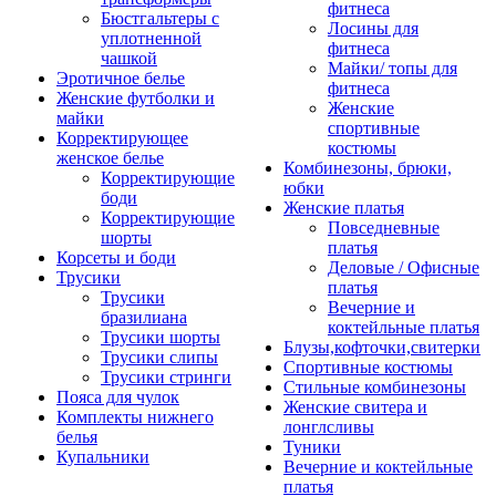
фитнеса
Бюстгальтеры с
Лосины для
уплотненной
фитнеса
чашкой
Майки/ топы для
Эротичное белье
фитнеса
Женские футболки и
Женские
майки
спортивные
Корректирующее
костюмы
женское белье
Комбинезоны, брюки,
Корректирующие
юбки
боди
Женские платья
Корректирующие
Повседневные
шорты
платья
Корсеты и боди
Деловые / Офисные
Трусики
платья
Трусики
Вечерние и
бразилиана
коктейльные платья
Трусики шорты
Блузы,кофточки,свитерки
Трусики слипы
Спортивные костюмы
Трусики стринги
Стильные комбинезоны
Пояса для чулок
Женские свитера и
Комплекты нижнего
лонглсливы
белья
Туники
Купальники
Вечерние и коктейльные
платья