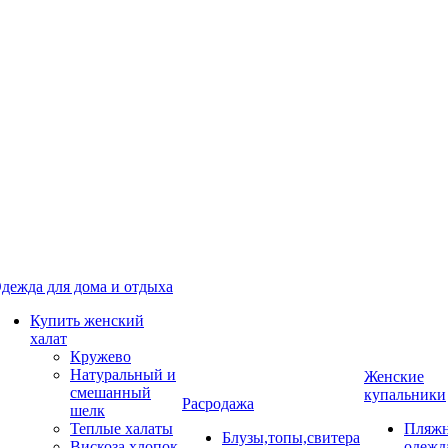
дежда для дома и отдыха
Купить женский
халат
Кружево
Натуральный и
Женские
смешанный
купальники
Расродажа
шелк
Теплые халаты
Пляжн
Блузы,топы,свитера
Вискоза,хлопок
одежд