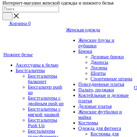
Интернет-магазин женской одежды и нижнего белья
Корзина
0
Женская одежда
Женские блузы и
рубашки
Брюки
Нижнее белье
Деловые брюки
Джинсы
Аксессуары к белью
Лосины
Бюстгальтеры
Шорты
Бюстгальтеры
Спортивные штаны
балконет
Повседневные платья
Бюсгальтер push
О
Пальто, пиджаки
up
Коктейльные и деловые
Бюстгальтеры с
платья
двойным push up
Деловые платья
Бюстгальтеры с
Женские футболки и
мягкой чашкой
майки
Бюстгальтеры
Костюмы
Push Up
Одежда для фитнеса
Бюстальтеры
Костюмы для
трансформеры