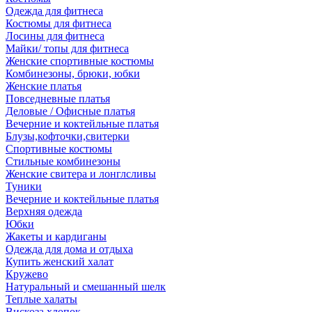
Одежда для фитнеса
Костюмы для фитнеса
Лосины для фитнеса
Майки/ топы для фитнеса
Женские спортивные костюмы
Комбинезоны, брюки, юбки
Женские платья
Повседневные платья
Деловые / Офисные платья
Вечерние и коктейльные платья
Блузы,кофточки,свитерки
Спортивные костюмы
Стильные комбинезоны
Женские свитера и лонглсливы
Туники
Вечерние и коктейльные платья
Верхняя одежда
Юбки
Жакеты и кардиганы
Одежда для дома и отдыха
Купить женский халат
Кружево
Натуральный и смешанный шелк
Теплые халаты
Вискоза,хлопок