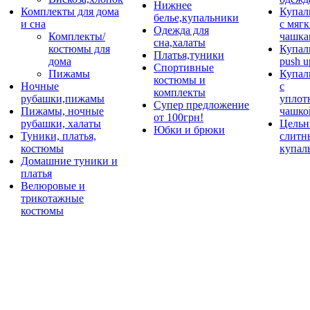
Нижнее
Комплекты для дома
Купал
белье,купальники
и сна
с мяг
Одежда для
Комплекты/
чашка
сна,халаты
костюмы для
Купал
Платья,туники
дома
push u
Спортивные
Пижамы
Купал
костюмы и
Ночные
с
комплекты
рубашки,пижамы
уплот
Супер предложение
Пижамы, ночные
чашко
от 100грн!
рубашки, халаты
Цельн
Юбки и брюки
Туники, платья,
слитн
костюмы
купал
Домашние туники и
платья
Велюровые и
трикотажные
костюмы