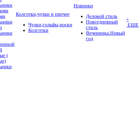
ьники
Новинки
кими
Колготки,чулки и прочее
ми
Деловой стиль
+
ьники
Повседневный
Чулки,гольфы,носки
ЕЩЕ
p
стиль
Колготки
ьники
Вечеринка.Новый
год
ненной
й
ые (
ые)
ьники