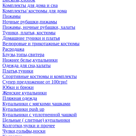
Комплекты для дома и сна
Комплекты/ костюмы для дома
Пижамы
Ночные рубашки,пижамы
Пижамы, ночные рубашки, халаты
Туники, платья, костюмы
Домашние туники и платья
Велюровые и трикотажные костюмы
Расродажа
Блузы,топы,свитера
Нижнее белье,купальники
Одежда для сна,халаты
Платья,туники
Спортивные костюмы и комплекты
Супер предложение от 100грн!
Юбки и брюки
Женские купальники
Пляжная одежда
Купальники с мягкими чашками
Купальники push up
Купальники с уплотненной чашкой
Цельные ( слитные) купальники
Колготки,чулки и прочее
Чулки,гольфы,носки