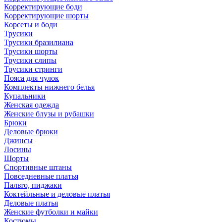
Корректирующие боди
Корректирующие шорты
Корсеты и боди
Трусики
Трусики бразилиана
Трусики шорты
Трусики слипы
Трусики стринги
Пояса для чулок
Комплекты нижнего белья
Купальники
Женская одежда
Женские блузы и рубашки
Брюки
Деловые брюки
Джинсы
Лосины
Шорты
Спортивные штаны
Повседневные платья
Пальто, пиджаки
Коктейльные и деловые платья
Деловые платья
Женские футболки и майки
Костюмы