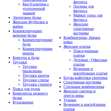
фитнеса
Бюстгальтеры с
Лосины для
уплотненной
фитнеса
чашкой
Майки/ топы для
Эротичное белье
фитнеса
Женские футболки и
Женские
майки
спортивные
Корректирующее
костюмы
женское белье
Комбинезоны, брюки,
Корректирующие
юбки
боди
Женские платья
Корректирующие
Повседневные
шорты
платья
Корсеты и боди
Деловые / Офисные
Трусики
платья
Трусики
Вечерние и
бразилиана
коктейльные платья
Трусики шорты
Блузы,кофточки,свитерки
Трусики слипы
Спортивные костюмы
Трусики стринги
Стильные комбинезоны
Пояса для чулок
Женские свитера и
Комплекты нижнего
лонглсливы
белья
Туники
Купальники
Вечерние и коктейльные
платья