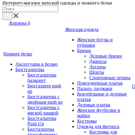
Интернет-магазин женской одежды и нижнего белья
Корзина
0
Женская одежда
Женские блузы и
рубашки
Брюки
Нижнее белье
Деловые брюки
Джинсы
Аксессуары к белью
Лосины
Бюстгальтеры
Шорты
Бюстгальтеры
Спортивные штаны
балконет
Повседневные платья
Бюсгальтер push
О
Пальто, пиджаки
up
Коктейльные и деловые
Бюстгальтеры с
платья
двойным push up
Деловые платья
Бюстгальтеры с
Женские футболки и
мягкой чашкой
майки
Бюстгальтеры
Костюмы
Push Up
Одежда для фитнеса
Бюстальтеры
Костюмы для
трансформеры