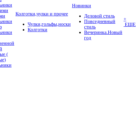
ьники
Новинки
кими
Колготки,чулки и прочее
ми
Деловой стиль
+
ьники
Повседневный
Чулки,гольфы,носки
ЕЩЕ
p
стиль
Колготки
ьники
Вечеринка.Новый
год
ненной
й
ые (
ые)
ьники