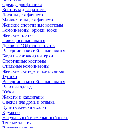
Одежда для фитнеса
Костюмы для фитнеса
Лосины для фитнеса
Майки/ топы для фитнеса
Женские спортивные костюмы
Комбинезоны, брюки, юбки
Женские платья
Повседневные платья
Деловые / Офисные платья
Вечерние и коктейльные платья
Блузы,кофточки,свитерки
Спортивные костюмы
Стильные комбинезоны
Женские свитера и лонглсливы
Туники
Вечерние и коктейльные платья
Верхняя одежда
Юбки
Жакеты и кардиганы
Одежда для дома и отдыха
Купить женский халат
Кружево
Натуральный и смешанный шелк
Теплые халаты
Вискоза,хлопок