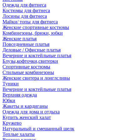
Одежда для фитнеса
Костюмы для фитнеса
Лосины для фитнеса
Майки/ топы для фитнеса
Женские спортивные костюмы
Комбинезоны, брюки, юбки
Женские платья
Повседневные платья
Деловые / Офисные платья
Вечерние и коктейльные платья
Блузы,кофточки,свитерки
Спортивные костюмы
Стильные комбинезоны
Женские свитера и лонглсливы
Туники
Вечерние и коктейльные платья
Верхняя одежда
Юбки
Жакеты и кардиганы
Одежда для дома и отдыха
Купить женский халат
Кружево
Натуральный и смешанный шелк
Теплые халаты
Вискоза,хлопок