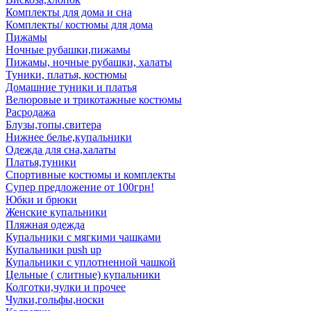
Комплекты для дома и сна
Комплекты/ костюмы для дома
Пижамы
Ночные рубашки,пижамы
Пижамы, ночные рубашки, халаты
Туники, платья, костюмы
Домашние туники и платья
Велюровые и трикотажные костюмы
Расродажа
Блузы,топы,свитера
Нижнее белье,купальники
Одежда для сна,халаты
Платья,туники
Спортивные костюмы и комплекты
Супер предложение от 100грн!
Юбки и брюки
Женские купальники
Пляжная одежда
Купальники с мягкими чашками
Купальники push up
Купальники с уплотненной чашкой
Цельные ( слитные) купальники
Колготки,чулки и прочее
Чулки,гольфы,носки