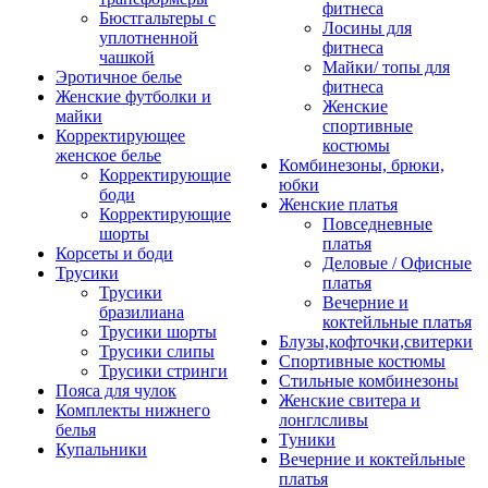
фитнеса
Бюстгальтеры с
Лосины для
уплотненной
фитнеса
чашкой
Майки/ топы для
Эротичное белье
фитнеса
Женские футболки и
Женские
майки
спортивные
Корректирующее
костюмы
женское белье
Комбинезоны, брюки,
Корректирующие
юбки
боди
Женские платья
Корректирующие
Повседневные
шорты
платья
Корсеты и боди
Деловые / Офисные
Трусики
платья
Трусики
Вечерние и
бразилиана
коктейльные платья
Трусики шорты
Блузы,кофточки,свитерки
Трусики слипы
Спортивные костюмы
Трусики стринги
Стильные комбинезоны
Пояса для чулок
Женские свитера и
Комплекты нижнего
лонглсливы
белья
Туники
Купальники
Вечерние и коктейльные
платья