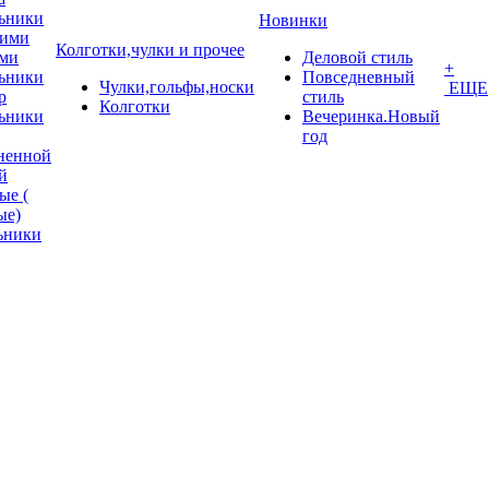
ьники
Новинки
кими
Колготки,чулки и прочее
ми
Деловой стиль
+
ьники
Повседневный
Чулки,гольфы,носки
ЕЩЕ
p
стиль
Колготки
ьники
Вечеринка.Новый
год
ненной
й
ые (
ые)
ьники