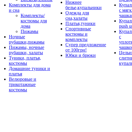
Нижнее
Комплекты для дома
Купал
белье,купальники
и сна
с мяг
Одежда для
Комплекты/
чашка
сна,халаты
костюмы для
Купал
Платья,туники
дома
push u
Спортивные
Пижамы
Купал
костюмы и
Ночные
с
комплекты
рубашки,пижамы
уплот
Супер предложение
Пижамы, ночные
чашко
от 100грн!
рубашки, халаты
Цельн
Юбки и брюки
Туники, платья,
слитн
костюмы
купал
Домашние туники и
платья
Велюровые и
трикотажные
костюмы