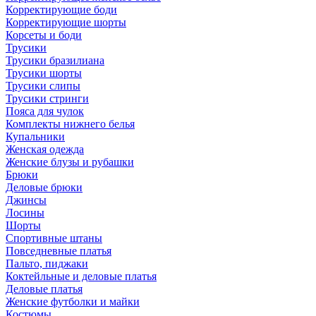
Корректирующие боди
Корректирующие шорты
Корсеты и боди
Трусики
Трусики бразилиана
Трусики шорты
Трусики слипы
Трусики стринги
Пояса для чулок
Комплекты нижнего белья
Купальники
Женская одежда
Женские блузы и рубашки
Брюки
Деловые брюки
Джинсы
Лосины
Шорты
Спортивные штаны
Повседневные платья
Пальто, пиджаки
Коктейльные и деловые платья
Деловые платья
Женские футболки и майки
Костюмы