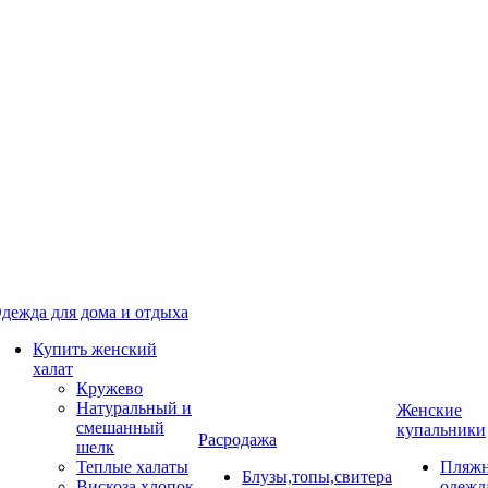
дежда для дома и отдыха
Купить женский
халат
Кружево
Натуральный и
Женские
смешанный
купальники
Расродажа
шелк
Теплые халаты
Пляжн
Блузы,топы,свитера
Вискоза,хлопок
одежд