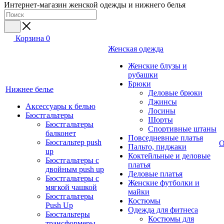
Интернет-магазин женской одежды и нижнего белья
Корзина
0
Женская одежда
Женские блузы и
рубашки
Брюки
Нижнее белье
Деловые брюки
Джинсы
Аксессуары к белью
Лосины
Бюстгальтеры
Шорты
Бюстгальтеры
Спортивные штаны
балконет
Повседневные платья
Бюсгальтер push
О
Пальто, пиджаки
up
Коктейльные и деловые
Бюстгальтеры с
платья
двойным push up
Деловые платья
Бюстгальтеры с
Женские футболки и
мягкой чашкой
майки
Бюстгальтеры
Костюмы
Push Up
Одежда для фитнеса
Бюстальтеры
Костюмы для
трансформеры