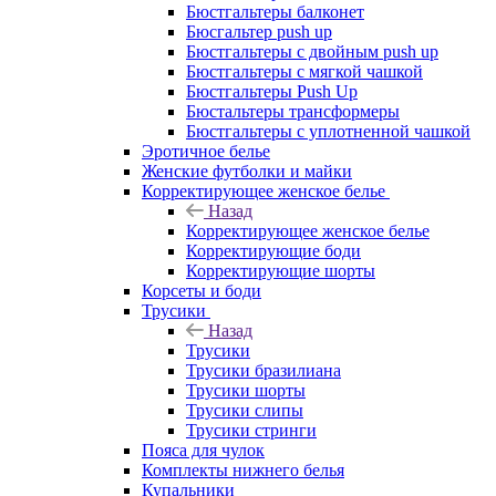
Бюстгальтеры балконет
Бюсгальтер push up
Бюстгальтеры с двойным push up
Бюстгальтеры с мягкой чашкой
Бюстгальтеры Push Up
Бюстальтеры трансформеры
Бюстгальтеры с уплотненной чашкой
Эротичное белье
Женские футболки и майки
Корректирующее женское белье
Назад
Корректирующее женское белье
Корректирующие боди
Корректирующие шорты
Корсеты и боди
Трусики
Назад
Трусики
Трусики бразилиана
Трусики шорты
Трусики слипы
Трусики стринги
Пояса для чулок
Комплекты нижнего белья
Купальники