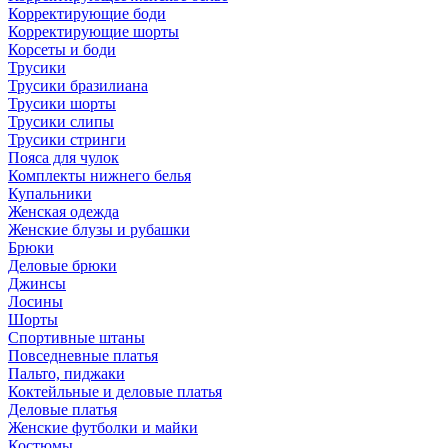
Корректирующие боди
Корректирующие шорты
Корсеты и боди
Трусики
Трусики бразилиана
Трусики шорты
Трусики слипы
Трусики стринги
Пояса для чулок
Комплекты нижнего белья
Купальники
Женская одежда
Женские блузы и рубашки
Брюки
Деловые брюки
Джинсы
Лосины
Шорты
Спортивные штаны
Повседневные платья
Пальто, пиджаки
Коктейльные и деловые платья
Деловые платья
Женские футболки и майки
Костюмы