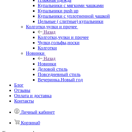
Пляжная одежда
Купальники с мягкими чашками
Купальники push up
Купальники с уплотненной чашкой
Цельные ( слитные) купальники
Колготки,чулки и прочее
Назад
Колготки,чулки и прочее
Чулки,гольфы,носки
Колготки
Новинки
Назад
Новинки
Деловой стиль
Повседневный стиль
Вечеринка.Новый год
Блог
Отзывы
Оплата и доставка
Контакты
Личный кабинет
Корзина
0