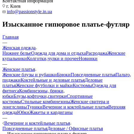
Контактная информация
г. Киев
info@passionstyle.in.ua
Изысканное гипюровое платье-футляр
Главная
—
Женская одежда
Нижнее белье
Одежда для дома и отдыха
Расродажа
Женские
купальники
Колготки,чулки и прочее
Новинки
—
Женские платья
Женские блузы и рубашки
Брюки
Повседневные платья
Пальто,
пиджаки
Коктейльные и деловые платья
Деловые
платья
Женские футболки и майки
Костюмы
Одежда для
фитнеса
Комбинезоны, брюки,
юбки
Блузы,кофточки,свитерки
Спортивные
костюмы
Стильные комбинезоны
Женские свитера и
лонглсливы
Туники
Вечерние и коктейльные платья
Верхняя
одежда
Юбки
Жакеты и кардиганы
—
Вечерние и коктейльные платья
Повседневные платья
Деловые / Офисные платья
—
Изысканное гипюровое платье-футляр