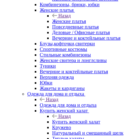
Комбинезоны, брюки, юбки
Женские платья
Назад
Женские платья
Повседневные платья
Деловые / Офисные платья
Вечерние и коктейльные платья
Блузы,кофточки,свитерки
Спортивные костюмы
Стильные комбинезоны
Женские свитера и лонглсливы
Туники
Вечерние и коктейльные платья
Верхняя одежда
Юбки
Жакеты и кардиганы
Одежда для дома и отдыха
Назад
Одежда для дома и отдыха
Купить женский халат
Назад
Купить женский халат
Кружево
Натуральный и смешанный шелк
Теплые халаты