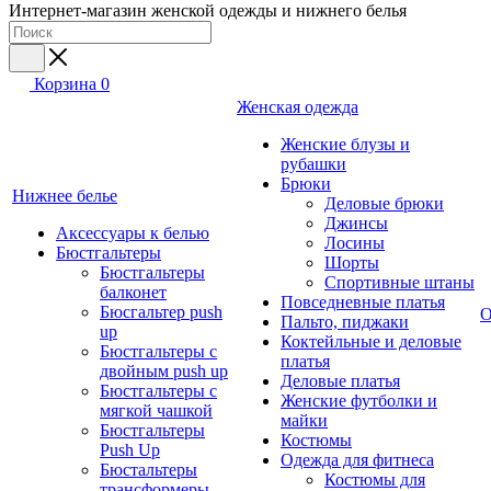
Интернет-магазин женской одежды и нижнего белья
Корзина
0
Женская одежда
Женские блузы и
рубашки
Брюки
Нижнее белье
Деловые брюки
Джинсы
Аксессуары к белью
Лосины
Бюстгальтеры
Шорты
Бюстгальтеры
Спортивные штаны
балконет
Повседневные платья
Бюсгальтер push
О
Пальто, пиджаки
up
Коктейльные и деловые
Бюстгальтеры с
платья
двойным push up
Деловые платья
Бюстгальтеры с
Женские футболки и
мягкой чашкой
майки
Бюстгальтеры
Костюмы
Push Up
Одежда для фитнеса
Бюстальтеры
Костюмы для
трансформеры