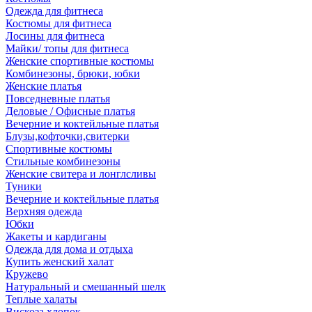
Одежда для фитнеса
Костюмы для фитнеса
Лосины для фитнеса
Майки/ топы для фитнеса
Женские спортивные костюмы
Комбинезоны, брюки, юбки
Женские платья
Повседневные платья
Деловые / Офисные платья
Вечерние и коктейльные платья
Блузы,кофточки,свитерки
Спортивные костюмы
Стильные комбинезоны
Женские свитера и лонглсливы
Туники
Вечерние и коктейльные платья
Верхняя одежда
Юбки
Жакеты и кардиганы
Одежда для дома и отдыха
Купить женский халат
Кружево
Натуральный и смешанный шелк
Теплые халаты
Вискоза,хлопок