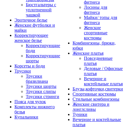
фитнеса
Бюстгальтеры с
Лосины для
уплотненной
фитнеса
чашкой
Майки/ топы для
Эротичное белье
фитнеса
Женские футболки и
Женские
майки
спортивные
Корректирующее
костюмы
женское белье
Комбинезоны, брюки,
Корректирующие
юбки
боди
Женские платья
Корректирующие
Повседневные
шорты
платья
Корсеты и боди
Деловые / Офисные
Трусики
платья
Трусики
Вечерние и
бразилиана
коктейльные платья
Трусики шорты
Блузы,кофточки,свитерки
Трусики слипы
Спортивные костюмы
Трусики стринги
Стильные комбинезоны
Пояса для чулок
Женские свитера и
Комплекты нижнего
лонглсливы
белья
Туники
Купальники
Вечерние и коктейльные
платья