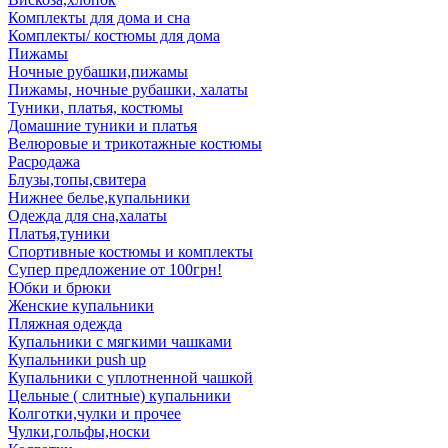
Комплекты для дома и сна
Комплекты/ костюмы для дома
Пижамы
Ночные рубашки,пижамы
Пижамы, ночные рубашки, халаты
Туники, платья, костюмы
Домашние туники и платья
Велюровые и трикотажные костюмы
Расродажа
Блузы,топы,свитера
Нижнее белье,купальники
Одежда для сна,халаты
Платья,туники
Спортивные костюмы и комплекты
Супер предложение от 100грн!
Юбки и брюки
Женские купальники
Пляжная одежда
Купальники с мягкими чашками
Купальники push up
Купальники с уплотненной чашкой
Цельные ( слитные) купальники
Колготки,чулки и прочее
Чулки,гольфы,носки