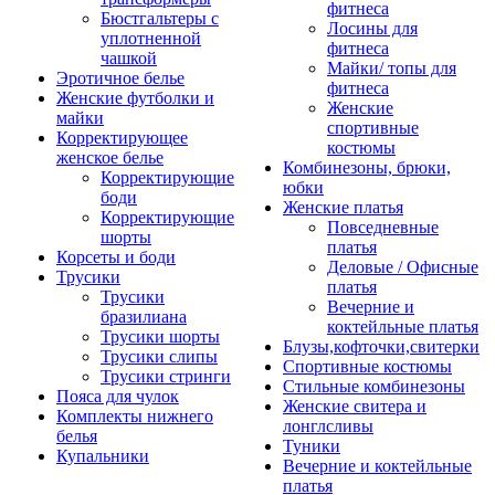
фитнеса
Бюстгальтеры с
Лосины для
уплотненной
фитнеса
чашкой
Майки/ топы для
Эротичное белье
фитнеса
Женские футболки и
Женские
майки
спортивные
Корректирующее
костюмы
женское белье
Комбинезоны, брюки,
Корректирующие
юбки
боди
Женские платья
Корректирующие
Повседневные
шорты
платья
Корсеты и боди
Деловые / Офисные
Трусики
платья
Трусики
Вечерние и
бразилиана
коктейльные платья
Трусики шорты
Блузы,кофточки,свитерки
Трусики слипы
Спортивные костюмы
Трусики стринги
Стильные комбинезоны
Пояса для чулок
Женские свитера и
Комплекты нижнего
лонглсливы
белья
Туники
Купальники
Вечерние и коктейльные
платья