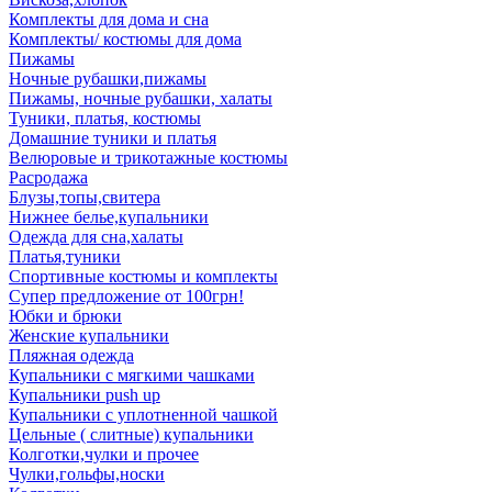
Комплекты для дома и сна
Комплекты/ костюмы для дома
Пижамы
Ночные рубашки,пижамы
Пижамы, ночные рубашки, халаты
Туники, платья, костюмы
Домашние туники и платья
Велюровые и трикотажные костюмы
Расродажа
Блузы,топы,свитера
Нижнее белье,купальники
Одежда для сна,халаты
Платья,туники
Спортивные костюмы и комплекты
Супер предложение от 100грн!
Юбки и брюки
Женские купальники
Пляжная одежда
Купальники с мягкими чашками
Купальники push up
Купальники с уплотненной чашкой
Цельные ( слитные) купальники
Колготки,чулки и прочее
Чулки,гольфы,носки