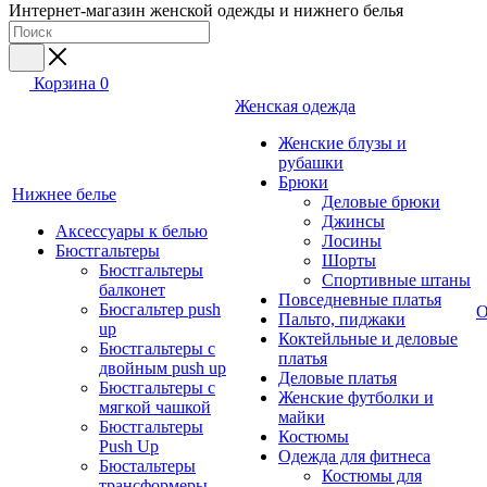
Интернет-магазин женской одежды и нижнего белья
Корзина
0
Женская одежда
Женские блузы и
рубашки
Брюки
Нижнее белье
Деловые брюки
Джинсы
Аксессуары к белью
Лосины
Бюстгальтеры
Шорты
Бюстгальтеры
Спортивные штаны
балконет
Повседневные платья
Бюсгальтер push
О
Пальто, пиджаки
up
Коктейльные и деловые
Бюстгальтеры с
платья
двойным push up
Деловые платья
Бюстгальтеры с
Женские футболки и
мягкой чашкой
майки
Бюстгальтеры
Костюмы
Push Up
Одежда для фитнеса
Бюстальтеры
Костюмы для
трансформеры