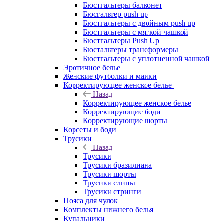
Бюстгальтеры балконет
Бюсгальтер push up
Бюстгальтеры с двойным push up
Бюстгальтеры с мягкой чашкой
Бюстгальтеры Push Up
Бюстальтеры трансформеры
Бюстгальтеры с уплотненной чашкой
Эротичное белье
Женские футболки и майки
Корректирующее женское белье
Назад
Корректирующее женское белье
Корректирующие боди
Корректирующие шорты
Корсеты и боди
Трусики
Назад
Трусики
Трусики бразилиана
Трусики шорты
Трусики слипы
Трусики стринги
Пояса для чулок
Комплекты нижнего белья
Купальники