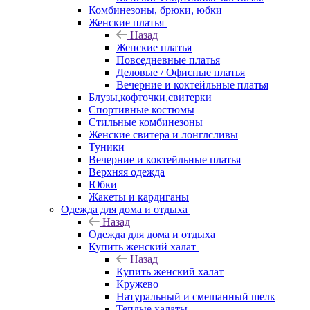
Комбинезоны, брюки, юбки
Женские платья
Назад
Женские платья
Повседневные платья
Деловые / Офисные платья
Вечерние и коктейльные платья
Блузы,кофточки,свитерки
Спортивные костюмы
Стильные комбинезоны
Женские свитера и лонглсливы
Туники
Вечерние и коктейльные платья
Верхняя одежда
Юбки
Жакеты и кардиганы
Одежда для дома и отдыха
Назад
Одежда для дома и отдыха
Купить женский халат
Назад
Купить женский халат
Кружево
Натуральный и смешанный шелк
Теплые халаты