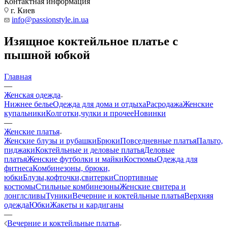
Контактная информация
г. Киев
info@passionstyle.in.ua
Изящное коктейльное платье с
пышной юбкой
Главная
—
Женская одежда
Нижнее белье
Одежда для дома и отдыха
Расродажа
Женские
купальники
Колготки,чулки и прочее
Новинки
—
Женские платья
Женские блузы и рубашки
Брюки
Повседневные платья
Пальто,
пиджаки
Коктейльные и деловые платья
Деловые
платья
Женские футболки и майки
Костюмы
Одежда для
фитнеса
Комбинезоны, брюки,
юбки
Блузы,кофточки,свитерки
Спортивные
костюмы
Стильные комбинезоны
Женские свитера и
лонглсливы
Туники
Вечерние и коктейльные платья
Верхняя
одежда
Юбки
Жакеты и кардиганы
—
Вечерние и коктейльные платья