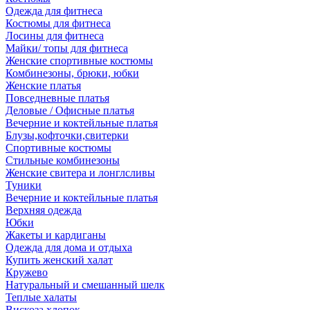
Одежда для фитнеса
Костюмы для фитнеса
Лосины для фитнеса
Майки/ топы для фитнеса
Женские спортивные костюмы
Комбинезоны, брюки, юбки
Женские платья
Повседневные платья
Деловые / Офисные платья
Вечерние и коктейльные платья
Блузы,кофточки,свитерки
Спортивные костюмы
Стильные комбинезоны
Женские свитера и лонглсливы
Туники
Вечерние и коктейльные платья
Верхняя одежда
Юбки
Жакеты и кардиганы
Одежда для дома и отдыха
Купить женский халат
Кружево
Натуральный и смешанный шелк
Теплые халаты
Вискоза,хлопок