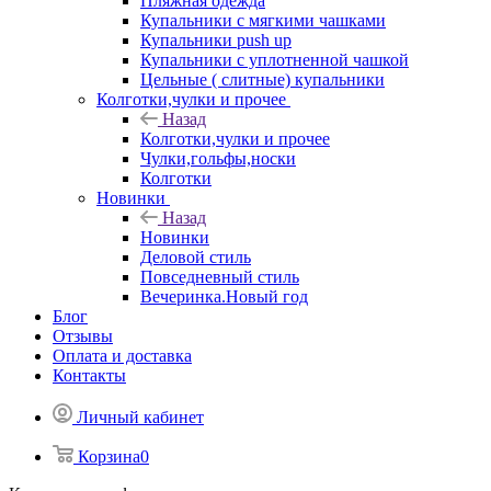
Пляжная одежда
Купальники с мягкими чашками
Купальники push up
Купальники с уплотненной чашкой
Цельные ( слитные) купальники
Колготки,чулки и прочее
Назад
Колготки,чулки и прочее
Чулки,гольфы,носки
Колготки
Новинки
Назад
Новинки
Деловой стиль
Повседневный стиль
Вечеринка.Новый год
Блог
Отзывы
Оплата и доставка
Контакты
Личный кабинет
Корзина
0