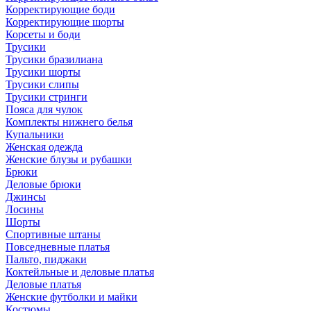
Корректирующие боди
Корректирующие шорты
Корсеты и боди
Трусики
Трусики бразилиана
Трусики шорты
Трусики слипы
Трусики стринги
Пояса для чулок
Комплекты нижнего белья
Купальники
Женская одежда
Женские блузы и рубашки
Брюки
Деловые брюки
Джинсы
Лосины
Шорты
Спортивные штаны
Повседневные платья
Пальто, пиджаки
Коктейльные и деловые платья
Деловые платья
Женские футболки и майки
Костюмы