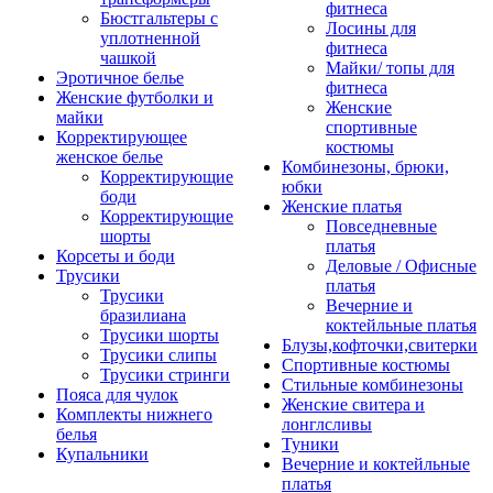
фитнеса
Бюстгальтеры с
Лосины для
уплотненной
фитнеса
чашкой
Майки/ топы для
Эротичное белье
фитнеса
Женские футболки и
Женские
майки
спортивные
Корректирующее
костюмы
женское белье
Комбинезоны, брюки,
Корректирующие
юбки
боди
Женские платья
Корректирующие
Повседневные
шорты
платья
Корсеты и боди
Деловые / Офисные
Трусики
платья
Трусики
Вечерние и
бразилиана
коктейльные платья
Трусики шорты
Блузы,кофточки,свитерки
Трусики слипы
Спортивные костюмы
Трусики стринги
Стильные комбинезоны
Пояса для чулок
Женские свитера и
Комплекты нижнего
лонглсливы
белья
Туники
Купальники
Вечерние и коктейльные
платья