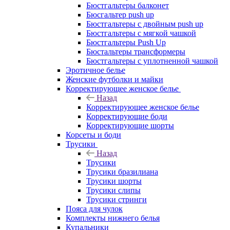
Бюстгальтеры балконет
Бюсгальтер push up
Бюстгальтеры с двойным push up
Бюстгальтеры с мягкой чашкой
Бюстгальтеры Push Up
Бюстальтеры трансформеры
Бюстгальтеры с уплотненной чашкой
Эротичное белье
Женские футболки и майки
Корректирующее женское белье
Назад
Корректирующее женское белье
Корректирующие боди
Корректирующие шорты
Корсеты и боди
Трусики
Назад
Трусики
Трусики бразилиана
Трусики шорты
Трусики слипы
Трусики стринги
Пояса для чулок
Комплекты нижнего белья
Купальники