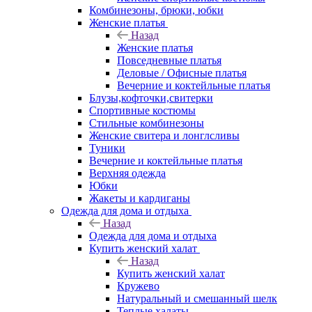
Комбинезоны, брюки, юбки
Женские платья
Назад
Женские платья
Повседневные платья
Деловые / Офисные платья
Вечерние и коктейльные платья
Блузы,кофточки,свитерки
Спортивные костюмы
Стильные комбинезоны
Женские свитера и лонглсливы
Туники
Вечерние и коктейльные платья
Верхняя одежда
Юбки
Жакеты и кардиганы
Одежда для дома и отдыха
Назад
Одежда для дома и отдыха
Купить женский халат
Назад
Купить женский халат
Кружево
Натуральный и смешанный шелк
Теплые халаты