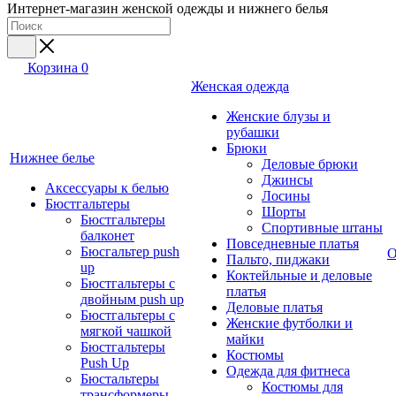
Интернет-магазин женской одежды и нижнего белья
Корзина
0
Женская одежда
Женские блузы и
рубашки
Брюки
Нижнее белье
Деловые брюки
Джинсы
Аксессуары к белью
Лосины
Бюстгальтеры
Шорты
Бюстгальтеры
Спортивные штаны
балконет
Повседневные платья
Бюсгальтер push
О
Пальто, пиджаки
up
Коктейльные и деловые
Бюстгальтеры с
платья
двойным push up
Деловые платья
Бюстгальтеры с
Женские футболки и
мягкой чашкой
майки
Бюстгальтеры
Костюмы
Push Up
Одежда для фитнеса
Бюстальтеры
Костюмы для
трансформеры