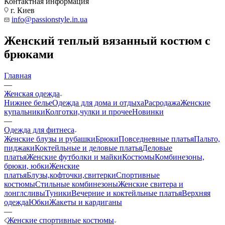
Контактная информация
г. Киев
info@passionstyle.in.ua
Женский теплый вязанный костюм с
брюками
Главная
—
Женская одежда
Нижнее белье
Одежда для дома и отдыха
Расродажа
Женские
купальники
Колготки,чулки и прочее
Новинки
—
Одежда для фитнеса
Женские блузы и рубашки
Брюки
Повседневные платья
Пальто,
пиджаки
Коктейльные и деловые платья
Деловые
платья
Женские футболки и майки
Костюмы
Комбинезоны,
брюки, юбки
Женские
платья
Блузы,кофточки,свитерки
Спортивные
костюмы
Стильные комбинезоны
Женские свитера и
лонглсливы
Туники
Вечерние и коктейльные платья
Верхняя
одежда
Юбки
Жакеты и кардиганы
—
Женские спортивные костюмы