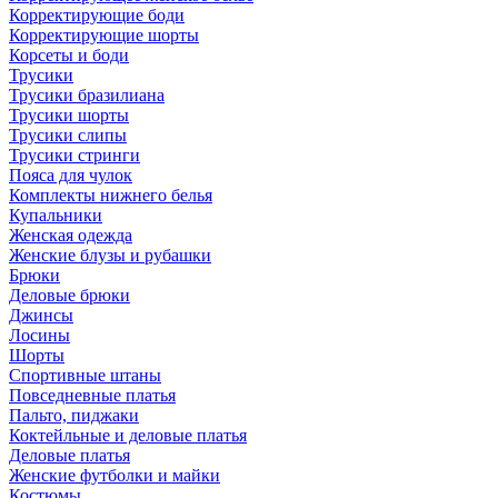
Корректирующие боди
Корректирующие шорты
Корсеты и боди
Трусики
Трусики бразилиана
Трусики шорты
Трусики слипы
Трусики стринги
Пояса для чулок
Комплекты нижнего белья
Купальники
Женская одежда
Женские блузы и рубашки
Брюки
Деловые брюки
Джинсы
Лосины
Шорты
Спортивные штаны
Повседневные платья
Пальто, пиджаки
Коктейльные и деловые платья
Деловые платья
Женские футболки и майки
Костюмы