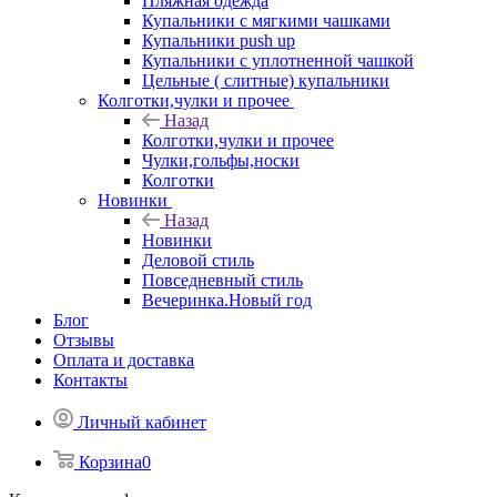
Пляжная одежда
Купальники с мягкими чашками
Купальники push up
Купальники с уплотненной чашкой
Цельные ( слитные) купальники
Колготки,чулки и прочее
Назад
Колготки,чулки и прочее
Чулки,гольфы,носки
Колготки
Новинки
Назад
Новинки
Деловой стиль
Повседневный стиль
Вечеринка.Новый год
Блог
Отзывы
Оплата и доставка
Контакты
Личный кабинет
Корзина
0