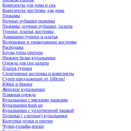
Комплекты для дома и сна
Комплекты/ костюмы для дома
Пижамы
Ночные рубашки,пижамы
Пижамы, ночные рубашки, халаты
Туники, платья, костюмы
Домашние туники и платья
Велюровые и трикотажные костюмы
Расродажа
Блузы,топы,свитера
Нижнее белье,купальники
Одежда для сна,халаты
Платья,туники
Спортивные костюмы и комплекты
Супер предложение от 100грн!
Юбки и брюки
Женские купальники
Пляжная одежда
Купальники с мягкими чашками
Купальники push up
Купальники с уплотненной чашкой
Цельные ( слитные) купальники
Колготки,чулки и прочее
Чулки,гольфы,носки