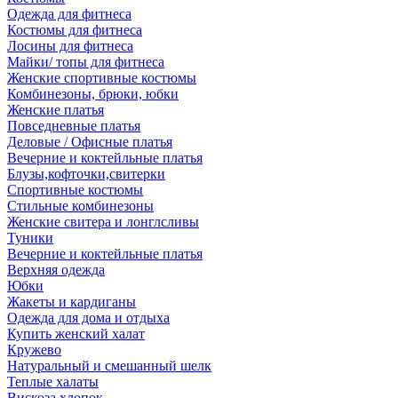
Одежда для фитнеса
Костюмы для фитнеса
Лосины для фитнеса
Майки/ топы для фитнеса
Женские спортивные костюмы
Комбинезоны, брюки, юбки
Женские платья
Повседневные платья
Деловые / Офисные платья
Вечерние и коктейльные платья
Блузы,кофточки,свитерки
Спортивные костюмы
Стильные комбинезоны
Женские свитера и лонглсливы
Туники
Вечерние и коктейльные платья
Верхняя одежда
Юбки
Жакеты и кардиганы
Одежда для дома и отдыха
Купить женский халат
Кружево
Натуральный и смешанный шелк
Теплые халаты
Вискоза,хлопок