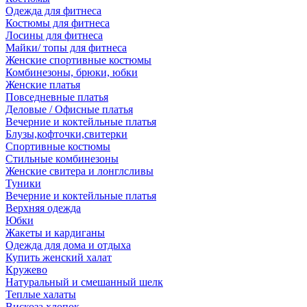
Одежда для фитнеса
Костюмы для фитнеса
Лосины для фитнеса
Майки/ топы для фитнеса
Женские спортивные костюмы
Комбинезоны, брюки, юбки
Женские платья
Повседневные платья
Деловые / Офисные платья
Вечерние и коктейльные платья
Блузы,кофточки,свитерки
Спортивные костюмы
Стильные комбинезоны
Женские свитера и лонглсливы
Туники
Вечерние и коктейльные платья
Верхняя одежда
Юбки
Жакеты и кардиганы
Одежда для дома и отдыха
Купить женский халат
Кружево
Натуральный и смешанный шелк
Теплые халаты
Вискоза,хлопок