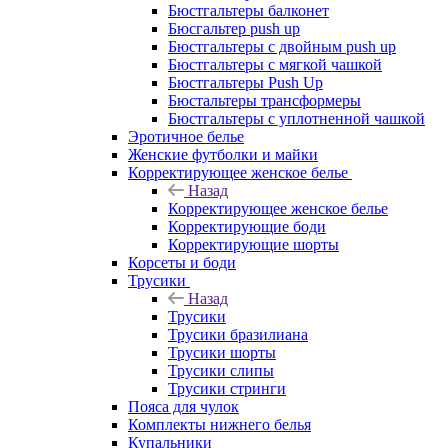
Бюстгальтеры балконет
Бюсгальтер push up
Бюстгальтеры с двойным push up
Бюстгальтеры с мягкой чашкой
Бюстгальтеры Push Up
Бюстальтеры трансформеры
Бюстгальтеры с уплотненной чашкой
Эротичное белье
Женские футболки и майки
Корректирующее женское белье
Назад
Корректирующее женское белье
Корректирующие боди
Корректирующие шорты
Корсеты и боди
Трусики
Назад
Трусики
Трусики бразилиана
Трусики шорты
Трусики слипы
Трусики стринги
Пояса для чулок
Комплекты нижнего белья
Купальники