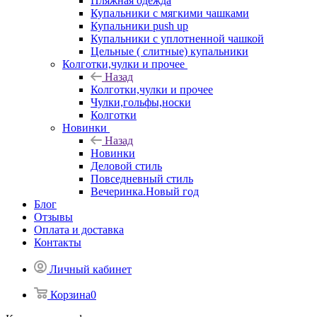
Пляжная одежда
Купальники с мягкими чашками
Купальники push up
Купальники с уплотненной чашкой
Цельные ( слитные) купальники
Колготки,чулки и прочее
Назад
Колготки,чулки и прочее
Чулки,гольфы,носки
Колготки
Новинки
Назад
Новинки
Деловой стиль
Повседневный стиль
Вечеринка.Новый год
Блог
Отзывы
Оплата и доставка
Контакты
Личный кабинет
Корзина
0