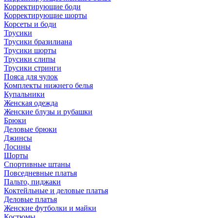
Корректирующие боди
Корректирующие шорты
Корсеты и боди
Трусики
Трусики бразилиана
Трусики шорты
Трусики слипы
Трусики стринги
Пояса для чулок
Комплекты нижнего белья
Купальники
Женская одежда
Женские блузы и рубашки
Брюки
Деловые брюки
Джинсы
Лосины
Шорты
Спортивные штаны
Повседневные платья
Пальто, пиджаки
Коктейльные и деловые платья
Деловые платья
Женские футболки и майки
Костюмы