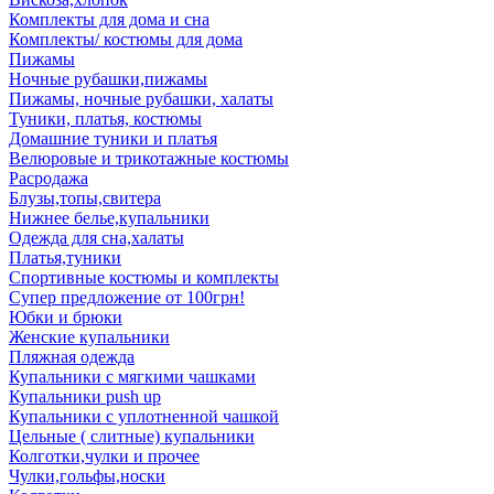
Комплекты для дома и сна
Комплекты/ костюмы для дома
Пижамы
Ночные рубашки,пижамы
Пижамы, ночные рубашки, халаты
Туники, платья, костюмы
Домашние туники и платья
Велюровые и трикотажные костюмы
Расродажа
Блузы,топы,свитера
Нижнее белье,купальники
Одежда для сна,халаты
Платья,туники
Спортивные костюмы и комплекты
Супер предложение от 100грн!
Юбки и брюки
Женские купальники
Пляжная одежда
Купальники с мягкими чашками
Купальники push up
Купальники с уплотненной чашкой
Цельные ( слитные) купальники
Колготки,чулки и прочее
Чулки,гольфы,носки