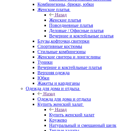
Комбинезоны, брюки, юбки
Женские платья
Назад
Женские платья
Повседневные платья
Деловые / Офисные платья
Вечерние и коктейльные платья
Блузы,кофточки,свитерки
Спортивные костюмы
Стильные комбинезоны
Женские свитера и лонглсливы
Туники
Вечерние и коктейльные платья
Верхняя одежда
Юбки
Жакеты и кардиганы
Одежда для дома и отдыха
Назад
Одежда для дома и отдыха
Купить женский халат
Назад
Купить женский халат
Кружево
Натуральный и смешанный шелк
Теплые халаты