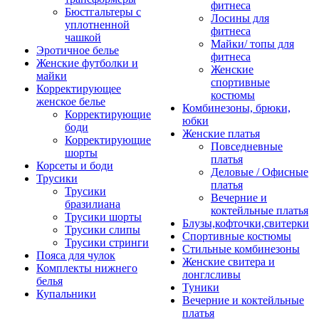
фитнеса
Бюстгальтеры с
Лосины для
уплотненной
фитнеса
чашкой
Майки/ топы для
Эротичное белье
фитнеса
Женские футболки и
Женские
майки
спортивные
Корректирующее
костюмы
женское белье
Комбинезоны, брюки,
Корректирующие
юбки
боди
Женские платья
Корректирующие
Повседневные
шорты
платья
Корсеты и боди
Деловые / Офисные
Трусики
платья
Трусики
Вечерние и
бразилиана
коктейльные платья
Трусики шорты
Блузы,кофточки,свитерки
Трусики слипы
Спортивные костюмы
Трусики стринги
Стильные комбинезоны
Пояса для чулок
Женские свитера и
Комплекты нижнего
лонглсливы
белья
Туники
Купальники
Вечерние и коктейльные
платья