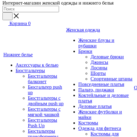
Интернет-магазин женской одежды и нижнего белья
Корзина
0
Женская одежда
Женские блузы и
рубашки
Брюки
Нижнее белье
Деловые брюки
Джинсы
Аксессуары к белью
Лосины
Бюстгальтеры
Шорты
Бюстгальтеры
Спортивные штаны
балконет
Повседневные платья
Бюсгальтер push
О
Пальто, пиджаки
up
Коктейльные и деловые
Бюстгальтеры с
платья
двойным push up
Деловые платья
Бюстгальтеры с
Женские футболки и
мягкой чашкой
майки
Бюстгальтеры
Костюмы
Push Up
Одежда для фитнеса
Бюстальтеры
Костюмы для
трансформеры