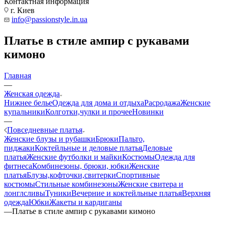
Контактная информация
г. Киев
info@passionstyle.in.ua
Платье в стиле ампир с рукавами
кимоно
Главная
—
Женская одежда
Нижнее белье
Одежда для дома и отдыха
Расродажа
Женские
купальники
Колготки,чулки и прочее
Новинки
—
Повседневные платья
Женские блузы и рубашки
Брюки
Пальто,
пиджаки
Коктейльные и деловые платья
Деловые
платья
Женские футболки и майки
Костюмы
Одежда для
фитнеса
Комбинезоны, брюки, юбки
Женские
платья
Блузы,кофточки,свитерки
Спортивные
костюмы
Стильные комбинезоны
Женские свитера и
лонглсливы
Туники
Вечерние и коктейльные платья
Верхняя
одежда
Юбки
Жакеты и кардиганы
—
Платье в стиле ампир с рукавами кимоно