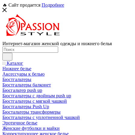
🔥 Сайт продается
Подробнее
Интернет-магазин женской одежды и нижнего белья
Каталог
Нижнее белье
Аксессуары к белью
Бюстгальтеры
Бюстгальтеры балконет
Бюсгальтер push up
Бюстгальтеры с двойным push up
Бюстгальтеры с мягкой чашкой
Бюстгальтеры Push Up
Бюстальтеры трансформеры
Бюстгальтеры с уплотненной чашкой
Эротичное белье
Женские футболки и майки
Корректирующее женское белье