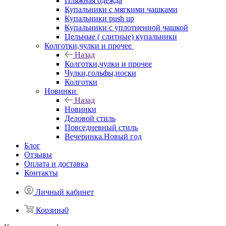
Пляжная одежда
Купальники с мягкими чашками
Купальники push up
Купальники с уплотненной чашкой
Цельные ( слитные) купальники
Колготки,чулки и прочее
Назад
Колготки,чулки и прочее
Чулки,гольфы,носки
Колготки
Новинки
Назад
Новинки
Деловой стиль
Повседневный стиль
Вечеринка.Новый год
Блог
Отзывы
Оплата и доставка
Контакты
Личный кабинет
Корзина
0