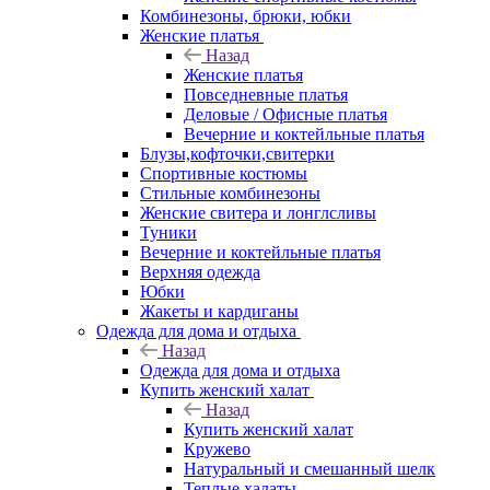
Комбинезоны, брюки, юбки
Женские платья
Назад
Женские платья
Повседневные платья
Деловые / Офисные платья
Вечерние и коктейльные платья
Блузы,кофточки,свитерки
Спортивные костюмы
Стильные комбинезоны
Женские свитера и лонглсливы
Туники
Вечерние и коктейльные платья
Верхняя одежда
Юбки
Жакеты и кардиганы
Одежда для дома и отдыха
Назад
Одежда для дома и отдыха
Купить женский халат
Назад
Купить женский халат
Кружево
Натуральный и смешанный шелк
Теплые халаты