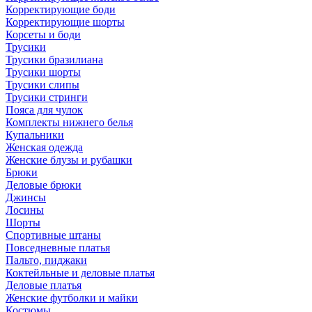
Корректирующие боди
Корректирующие шорты
Корсеты и боди
Трусики
Трусики бразилиана
Трусики шорты
Трусики слипы
Трусики стринги
Пояса для чулок
Комплекты нижнего белья
Купальники
Женская одежда
Женские блузы и рубашки
Брюки
Деловые брюки
Джинсы
Лосины
Шорты
Спортивные штаны
Повседневные платья
Пальто, пиджаки
Коктейльные и деловые платья
Деловые платья
Женские футболки и майки
Костюмы