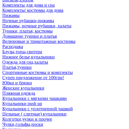
Комплекты для дома и сна
Комплекты/ костюмы для дома
Пижамы
Ночные рубашки,пижамы
Пижамы, ночные рубашки, халаты
Туники, платья, костюмы
Домашние туники и платья
Велюровые и трикотажные костюмы
Расродажа
Блузы,топы,свитера
Нижнее белье,купальники
Одежда для сна,халаты
Платья,туники
Спортивные костюмы и комплекты
Супер предложение от 100грн!
Юбки и брюки
Женские купальники
Пляжная одежда
Купальники с мягкими чашками
Купальники push up
Купальники с уплотненной чашкой
Цельные ( слитные) купальники
Колготки,чулки и прочее
Чулки,гольфы,носки