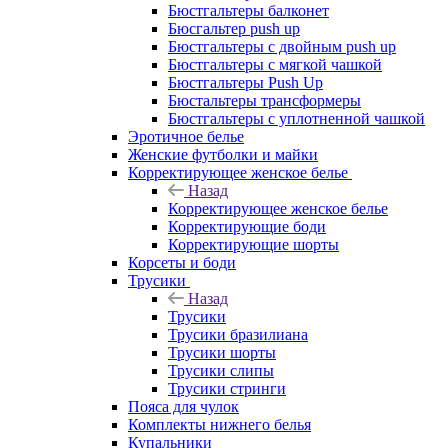
Бюстгальтеры балконет
Бюсгальтер push up
Бюстгальтеры с двойным push up
Бюстгальтеры с мягкой чашкой
Бюстгальтеры Push Up
Бюстальтеры трансформеры
Бюстгальтеры с уплотненной чашкой
Эротичное белье
Женские футболки и майки
Корректирующее женское белье
Назад
Корректирующее женское белье
Корректирующие боди
Корректирующие шорты
Корсеты и боди
Трусики
Назад
Трусики
Трусики бразилиана
Трусики шорты
Трусики слипы
Трусики стринги
Пояса для чулок
Комплекты нижнего белья
Купальники