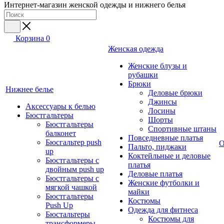
Интернет-магазин женской одежды и нижнего белья
Корзина
0
Женская одежда
Женские блузы и
рубашки
Брюки
Нижнее белье
Деловые брюки
Джинсы
Аксессуары к белью
Лосины
Бюстгальтеры
Шорты
Бюстгальтеры
Спортивные штаны
балконет
Повседневные платья
Бюсгальтер push
О
Пальто, пиджаки
up
Коктейльные и деловые
Бюстгальтеры с
платья
двойным push up
Деловые платья
Бюстгальтеры с
Женские футболки и
мягкой чашкой
майки
Бюстгальтеры
Костюмы
Push Up
Одежда для фитнеса
Бюстальтеры
Костюмы для
трансформеры