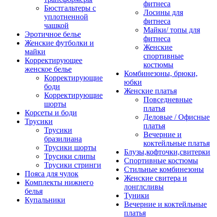
фитнеса
Бюстгальтеры с
Лосины для
уплотненной
фитнеса
чашкой
Майки/ топы для
Эротичное белье
фитнеса
Женские футболки и
Женские
майки
спортивные
Корректирующее
костюмы
женское белье
Комбинезоны, брюки,
Корректирующие
юбки
боди
Женские платья
Корректирующие
Повседневные
шорты
платья
Корсеты и боди
Деловые / Офисные
Трусики
платья
Трусики
Вечерние и
бразилиана
коктейльные платья
Трусики шорты
Блузы,кофточки,свитерки
Трусики слипы
Спортивные костюмы
Трусики стринги
Стильные комбинезоны
Пояса для чулок
Женские свитера и
Комплекты нижнего
лонглсливы
белья
Туники
Купальники
Вечерние и коктейльные
платья