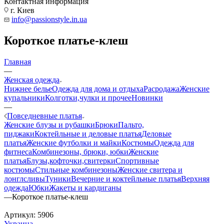
Контактная информация
г. Киев
info@passionstyle.in.ua
Короткое платье-клеш
Главная
—
Женская одежда
Нижнее белье
Одежда для дома и отдыха
Расродажа
Женские
купальники
Колготки,чулки и прочее
Новинки
—
Повседневные платья
Женские блузы и рубашки
Брюки
Пальто,
пиджаки
Коктейльные и деловые платья
Деловые
платья
Женские футболки и майки
Костюмы
Одежда для
фитнеса
Комбинезоны, брюки, юбки
Женские
платья
Блузы,кофточки,свитерки
Спортивные
костюмы
Стильные комбинезоны
Женские свитера и
лонглсливы
Туники
Вечерние и коктейльные платья
Верхняя
одежда
Юбки
Жакеты и кардиганы
—
Короткое платье-клеш
Артикул:
5906
Украина