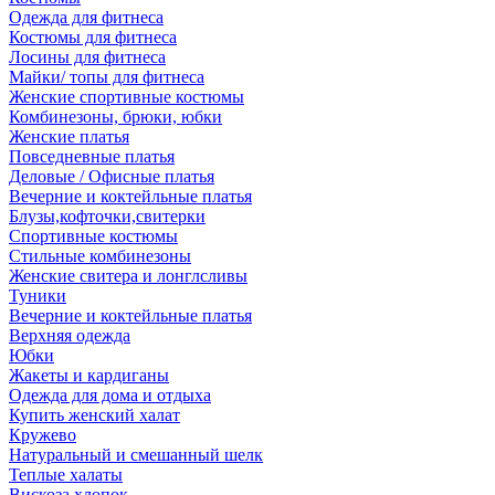
Одежда для фитнеса
Костюмы для фитнеса
Лосины для фитнеса
Майки/ топы для фитнеса
Женские спортивные костюмы
Комбинезоны, брюки, юбки
Женские платья
Повседневные платья
Деловые / Офисные платья
Вечерние и коктейльные платья
Блузы,кофточки,свитерки
Спортивные костюмы
Стильные комбинезоны
Женские свитера и лонглсливы
Туники
Вечерние и коктейльные платья
Верхняя одежда
Юбки
Жакеты и кардиганы
Одежда для дома и отдыха
Купить женский халат
Кружево
Натуральный и смешанный шелк
Теплые халаты
Вискоза,хлопок