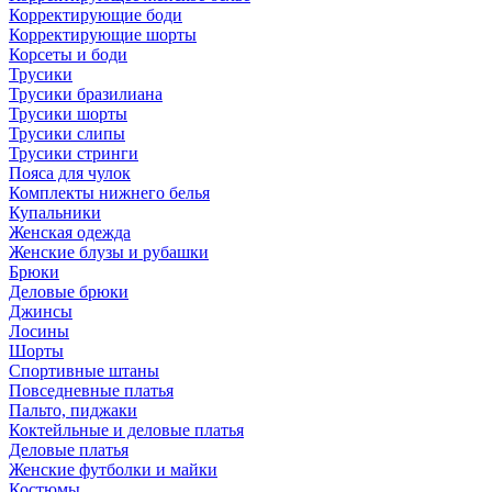
Корректирующие боди
Корректирующие шорты
Корсеты и боди
Трусики
Трусики бразилиана
Трусики шорты
Трусики слипы
Трусики стринги
Пояса для чулок
Комплекты нижнего белья
Купальники
Женская одежда
Женские блузы и рубашки
Брюки
Деловые брюки
Джинсы
Лосины
Шорты
Спортивные штаны
Повседневные платья
Пальто, пиджаки
Коктейльные и деловые платья
Деловые платья
Женские футболки и майки
Костюмы