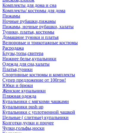
Комплекты для дома и сна
Комплекты/ костюмы для дома
Пижамы
Ночные рубашки,пижамы
Пижамы, ночные рубашки, халаты
Туники, платья, костюмы
Домашние туники и платья
Велюровые и трикотажные костюмы
Расродажа
Блузы,топы,свитера
Нижнее белье,купальники
Одежда для сна,халаты
Платья,туники
Спортивные костюмы и комплекты
Супер предложение от 100грн!
Юбки и брюки
Женские купальники
Пляжная одежда
Купальники с мягкими чашками
Купальники push up
Купальники с уплотненной чашкой
Цельные ( слитные) купальники
Колготки,чулки и прочее
Чулки,гольфы,носки