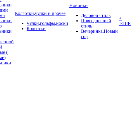
ьники
Новинки
кими
Колготки,чулки и прочее
ми
Деловой стиль
+
ьники
Повседневный
Чулки,гольфы,носки
ЕЩЕ
p
стиль
Колготки
ьники
Вечеринка.Новый
год
ненной
й
ые (
ые)
ьники