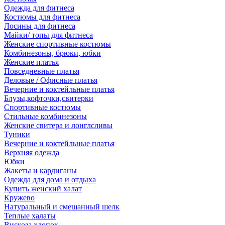
Одежда для фитнеса
Костюмы для фитнеса
Лосины для фитнеса
Майки/ топы для фитнеса
Женские спортивные костюмы
Комбинезоны, брюки, юбки
Женские платья
Повседневные платья
Деловые / Офисные платья
Вечерние и коктейльные платья
Блузы,кофточки,свитерки
Спортивные костюмы
Стильные комбинезоны
Женские свитера и лонглсливы
Туники
Вечерние и коктейльные платья
Верхняя одежда
Юбки
Жакеты и кардиганы
Одежда для дома и отдыха
Купить женский халат
Кружево
Натуральный и смешанный шелк
Теплые халаты
Вискоза,хлопок