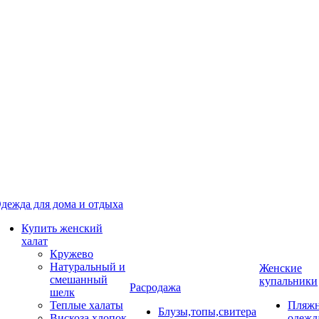
дежда для дома и отдыха
Купить женский
халат
Кружево
Натуральный и
Женские
смешанный
купальники
Расродажа
шелк
Теплые халаты
Пляжн
Блузы,топы,свитера
Вискоза,хлопок
одежд