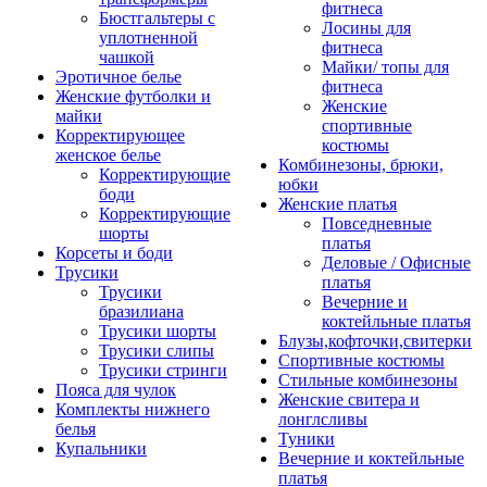
фитнеса
Бюстгальтеры с
Лосины для
уплотненной
фитнеса
чашкой
Майки/ топы для
Эротичное белье
фитнеса
Женские футболки и
Женские
майки
спортивные
Корректирующее
костюмы
женское белье
Комбинезоны, брюки,
Корректирующие
юбки
боди
Женские платья
Корректирующие
Повседневные
шорты
платья
Корсеты и боди
Деловые / Офисные
Трусики
платья
Трусики
Вечерние и
бразилиана
коктейльные платья
Трусики шорты
Блузы,кофточки,свитерки
Трусики слипы
Спортивные костюмы
Трусики стринги
Стильные комбинезоны
Пояса для чулок
Женские свитера и
Комплекты нижнего
лонглсливы
белья
Туники
Купальники
Вечерние и коктейльные
платья