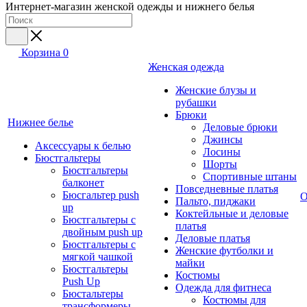
Интернет-магазин женской одежды и нижнего белья
Корзина
0
Женская одежда
Женские блузы и
рубашки
Брюки
Нижнее белье
Деловые брюки
Джинсы
Аксессуары к белью
Лосины
Бюстгальтеры
Шорты
Бюстгальтеры
Спортивные штаны
балконет
Повседневные платья
Бюсгальтер push
О
Пальто, пиджаки
up
Коктейльные и деловые
Бюстгальтеры с
платья
двойным push up
Деловые платья
Бюстгальтеры с
Женские футболки и
мягкой чашкой
майки
Бюстгальтеры
Костюмы
Push Up
Одежда для фитнеса
Бюстальтеры
Костюмы для
трансформеры