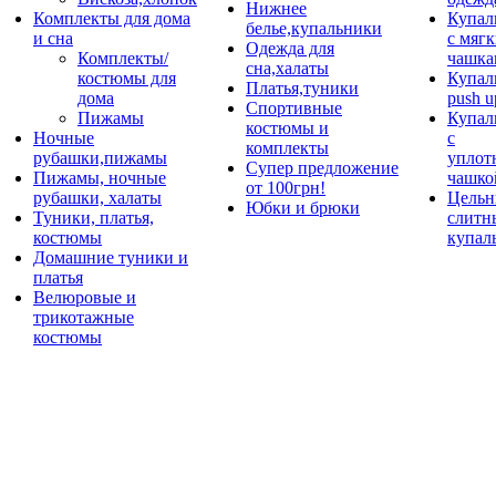
Нижнее
Комплекты для дома
Купал
белье,купальники
и сна
с мяг
Одежда для
Комплекты/
чашка
сна,халаты
костюмы для
Купал
Платья,туники
дома
push u
Спортивные
Пижамы
Купал
костюмы и
Ночные
с
комплекты
рубашки,пижамы
уплот
Супер предложение
Пижамы, ночные
чашко
от 100грн!
рубашки, халаты
Цельн
Юбки и брюки
Туники, платья,
слитн
костюмы
купал
Домашние туники и
платья
Велюровые и
трикотажные
костюмы