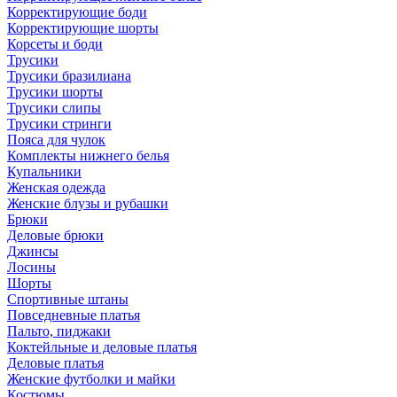
Корректирующие боди
Корректирующие шорты
Корсеты и боди
Трусики
Трусики бразилиана
Трусики шорты
Трусики слипы
Трусики стринги
Пояса для чулок
Комплекты нижнего белья
Купальники
Женская одежда
Женские блузы и рубашки
Брюки
Деловые брюки
Джинсы
Лосины
Шорты
Спортивные штаны
Повседневные платья
Пальто, пиджаки
Коктейльные и деловые платья
Деловые платья
Женские футболки и майки
Костюмы