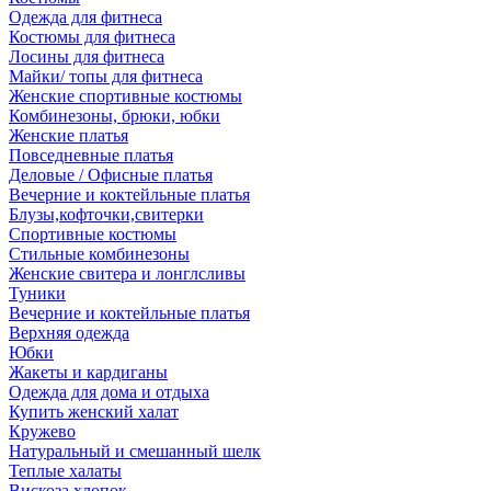
Одежда для фитнеса
Костюмы для фитнеса
Лосины для фитнеса
Майки/ топы для фитнеса
Женские спортивные костюмы
Комбинезоны, брюки, юбки
Женские платья
Повседневные платья
Деловые / Офисные платья
Вечерние и коктейльные платья
Блузы,кофточки,свитерки
Спортивные костюмы
Стильные комбинезоны
Женские свитера и лонглсливы
Туники
Вечерние и коктейльные платья
Верхняя одежда
Юбки
Жакеты и кардиганы
Одежда для дома и отдыха
Купить женский халат
Кружево
Натуральный и смешанный шелк
Теплые халаты
Вискоза,хлопок