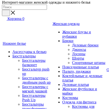
Интернет-магазин женской одежды и нижнего белья
Корзина
0
Женская одежда
Женские блузы и
рубашки
Брюки
Нижнее белье
Деловые брюки
Джинсы
Аксессуары к белью
Лосины
Бюстгальтеры
Шорты
Бюстгальтеры
Спортивные штаны
балконет
Повседневные платья
Бюсгальтер push
О
Пальто, пиджаки
up
Коктейльные и деловые
Бюстгальтеры с
платья
двойным push up
Деловые платья
Бюстгальтеры с
Женские футболки и
мягкой чашкой
майки
Бюстгальтеры
Костюмы
Push Up
Одежда для фитнеса
Бюстальтеры
Костюмы для
трансформеры