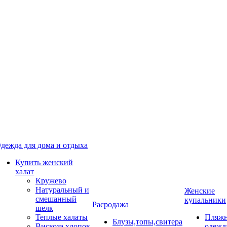
дежда для дома и отдыха
Купить женский
халат
Кружево
Натуральный и
Женские
смешанный
купальники
Расродажа
шелк
Теплые халаты
Пляжн
Блузы,топы,свитера
Вискоза,хлопок
одежд