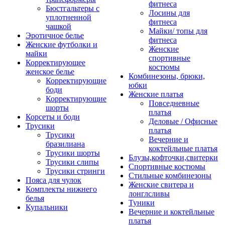
фитнеса
Бюстгальтеры с
Лосины для
уплотненной
фитнеса
чашкой
Майки/ топы для
Эротичное белье
фитнеса
Женские футболки и
Женские
майки
спортивные
Корректирующее
костюмы
женское белье
Комбинезоны, брюки,
Корректирующие
юбки
боди
Женские платья
Корректирующие
Повседневные
шорты
платья
Корсеты и боди
Деловые / Офисные
Трусики
платья
Трусики
Вечерние и
бразилиана
коктейльные платья
Трусики шорты
Блузы,кофточки,свитерки
Трусики слипы
Спортивные костюмы
Трусики стринги
Стильные комбинезоны
Пояса для чулок
Женские свитера и
Комплекты нижнего
лонглсливы
белья
Туники
Купальники
Вечерние и коктейльные
платья