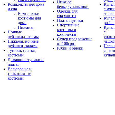
Нижнее
Комплекты для дома
Купал
белье,купальники
и сна
с мяг
Одежда для
Комплекты/
чашка
сна,халаты
костюмы для
Купал
Платья,туники
дома
push u
Спортивные
Пижамы
Купал
костюмы и
Ночные
с
комплекты
рубашки,пижамы
уплот
Супер предложение
Пижамы, ночные
чашко
от 100грн!
рубашки, халаты
Цельн
Юбки и брюки
Туники, платья,
слитн
костюмы
купал
Домашние туники и
платья
Велюровые и
трикотажные
костюмы