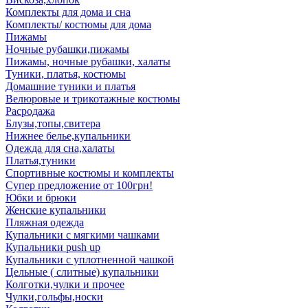
Комплекты для дома и сна
Комплекты/ костюмы для дома
Пижамы
Ночные рубашки,пижамы
Пижамы, ночные рубашки, халаты
Туники, платья, костюмы
Домашние туники и платья
Велюровые и трикотажные костюмы
Расродажа
Блузы,топы,свитера
Нижнее белье,купальники
Одежда для сна,халаты
Платья,туники
Спортивные костюмы и комплекты
Супер предложение от 100грн!
Юбки и брюки
Женские купальники
Пляжная одежда
Купальники с мягкими чашками
Купальники push up
Купальники с уплотненной чашкой
Цельные ( слитные) купальники
Колготки,чулки и прочее
Чулки,гольфы,носки