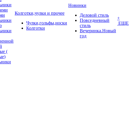
ьники
Новинки
кими
Колготки,чулки и прочее
ми
Деловой стиль
+
ьники
Повседневный
Чулки,гольфы,носки
ЕЩЕ
p
стиль
Колготки
ьники
Вечеринка.Новый
год
ненной
й
ые (
ые)
ьники