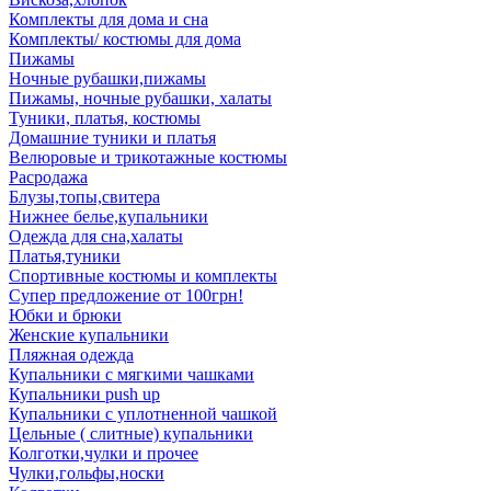
Комплекты для дома и сна
Комплекты/ костюмы для дома
Пижамы
Ночные рубашки,пижамы
Пижамы, ночные рубашки, халаты
Туники, платья, костюмы
Домашние туники и платья
Велюровые и трикотажные костюмы
Расродажа
Блузы,топы,свитера
Нижнее белье,купальники
Одежда для сна,халаты
Платья,туники
Спортивные костюмы и комплекты
Супер предложение от 100грн!
Юбки и брюки
Женские купальники
Пляжная одежда
Купальники с мягкими чашками
Купальники push up
Купальники с уплотненной чашкой
Цельные ( слитные) купальники
Колготки,чулки и прочее
Чулки,гольфы,носки