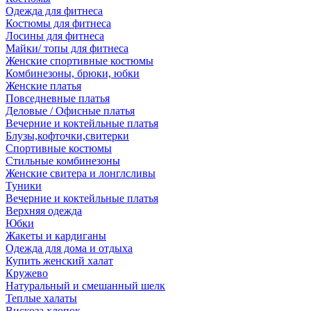
Одежда для фитнеса
Костюмы для фитнеса
Лосины для фитнеса
Майки/ топы для фитнеса
Женские спортивные костюмы
Комбинезоны, брюки, юбки
Женские платья
Повседневные платья
Деловые / Офисные платья
Вечерние и коктейльные платья
Блузы,кофточки,свитерки
Спортивные костюмы
Стильные комбинезоны
Женские свитера и лонглсливы
Туники
Вечерние и коктейльные платья
Верхняя одежда
Юбки
Жакеты и кардиганы
Одежда для дома и отдыха
Купить женский халат
Кружево
Натуральный и смешанный шелк
Теплые халаты
Вискоза,хлопок