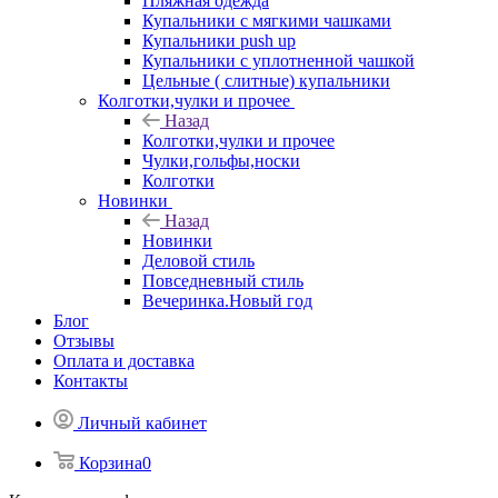
Пляжная одежда
Купальники с мягкими чашками
Купальники push up
Купальники с уплотненной чашкой
Цельные ( слитные) купальники
Колготки,чулки и прочее
Назад
Колготки,чулки и прочее
Чулки,гольфы,носки
Колготки
Новинки
Назад
Новинки
Деловой стиль
Повседневный стиль
Вечеринка.Новый год
Блог
Отзывы
Оплата и доставка
Контакты
Личный кабинет
Корзина
0