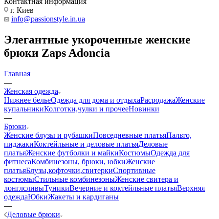
Контактная информация
г. Киев
info@passionstyle.in.ua
Элегантные укороченные женские
брюки Zaps Adoncia
Главная
—
Женская одежда
Нижнее белье
Одежда для дома и отдыха
Расродажа
Женские
купальники
Колготки,чулки и прочее
Новинки
—
Брюки
Женские блузы и рубашки
Повседневные платья
Пальто,
пиджаки
Коктейльные и деловые платья
Деловые
платья
Женские футболки и майки
Костюмы
Одежда для
фитнеса
Комбинезоны, брюки, юбки
Женские
платья
Блузы,кофточки,свитерки
Спортивные
костюмы
Стильные комбинезоны
Женские свитера и
лонглсливы
Туники
Вечерние и коктейльные платья
Верхняя
одежда
Юбки
Жакеты и кардиганы
—
Деловые брюки