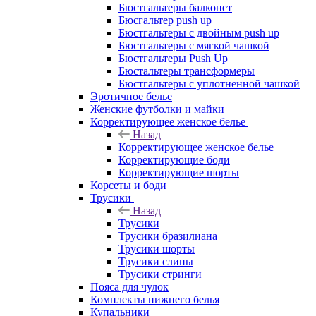
Бюстгальтеры балконет
Бюсгальтер push up
Бюстгальтеры с двойным push up
Бюстгальтеры с мягкой чашкой
Бюстгальтеры Push Up
Бюстальтеры трансформеры
Бюстгальтеры с уплотненной чашкой
Эротичное белье
Женские футболки и майки
Корректирующее женское белье
Назад
Корректирующее женское белье
Корректирующие боди
Корректирующие шорты
Корсеты и боди
Трусики
Назад
Трусики
Трусики бразилиана
Трусики шорты
Трусики слипы
Трусики стринги
Пояса для чулок
Комплекты нижнего белья
Купальники