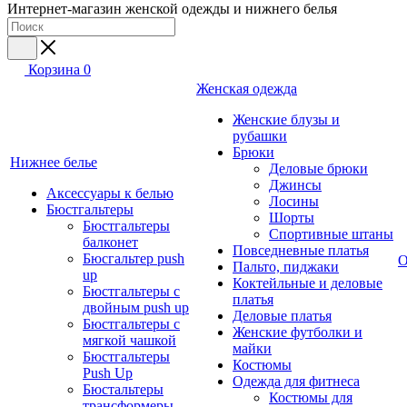
Интернет-магазин женской одежды и нижнего белья
Корзина
0
Женская одежда
Женские блузы и
рубашки
Брюки
Нижнее белье
Деловые брюки
Джинсы
Аксессуары к белью
Лосины
Бюстгальтеры
Шорты
Бюстгальтеры
Спортивные штаны
балконет
Повседневные платья
Бюсгальтер push
О
Пальто, пиджаки
up
Коктейльные и деловые
Бюстгальтеры с
платья
двойным push up
Деловые платья
Бюстгальтеры с
Женские футболки и
мягкой чашкой
майки
Бюстгальтеры
Костюмы
Push Up
Одежда для фитнеса
Бюстальтеры
Костюмы для
трансформеры