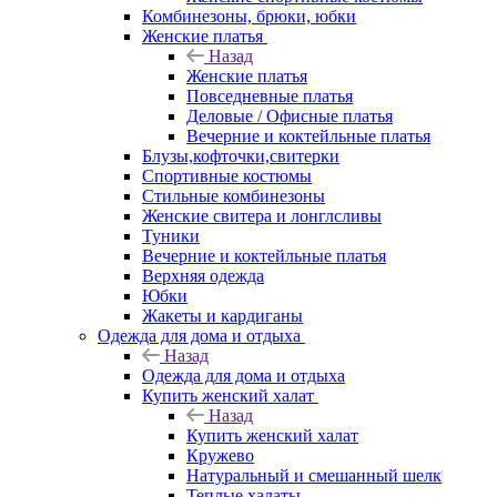
Комбинезоны, брюки, юбки
Женские платья
Назад
Женские платья
Повседневные платья
Деловые / Офисные платья
Вечерние и коктейльные платья
Блузы,кофточки,свитерки
Спортивные костюмы
Стильные комбинезоны
Женские свитера и лонглсливы
Туники
Вечерние и коктейльные платья
Верхняя одежда
Юбки
Жакеты и кардиганы
Одежда для дома и отдыха
Назад
Одежда для дома и отдыха
Купить женский халат
Назад
Купить женский халат
Кружево
Натуральный и смешанный шелк
Теплые халаты