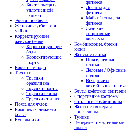
фитнеса
Бюстгальтеры с
Лосины для
уплотненной
фитнеса
чашкой
Майки/ топы для
Эротичное белье
фитнеса
Женские футболки и
Женские
майки
спортивные
Корректирующее
костюмы
женское белье
Комбинезоны, брюки,
Корректирующие
юбки
боди
Женские платья
Корректирующие
Повседневные
шорты
платья
Корсеты и боди
Деловые / Офисные
Трусики
платья
Трусики
Вечерние и
бразилиана
коктейльные платья
Трусики шорты
Блузы,кофточки,свитерки
Трусики слипы
Спортивные костюмы
Трусики стринги
Стильные комбинезоны
Пояса для чулок
Женские свитера и
Комплекты нижнего
лонглсливы
белья
Туники
Купальники
Вечерние и коктейльные
платья