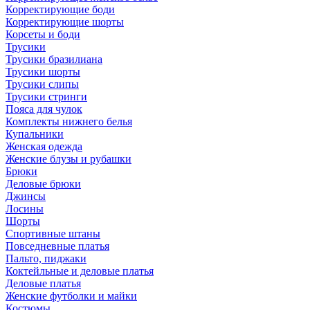
Корректирующие боди
Корректирующие шорты
Корсеты и боди
Трусики
Трусики бразилиана
Трусики шорты
Трусики слипы
Трусики стринги
Пояса для чулок
Комплекты нижнего белья
Купальники
Женская одежда
Женские блузы и рубашки
Брюки
Деловые брюки
Джинсы
Лосины
Шорты
Спортивные штаны
Повседневные платья
Пальто, пиджаки
Коктейльные и деловые платья
Деловые платья
Женские футболки и майки
Костюмы