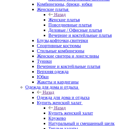
Комбинезоны, брюки, юбки
Женские платья
Назад
Женские платья
Повседневные платья
Деловые / Офисные платья
Вечерние и коктейльные платья
Блузы,кофточки,свитерки
Спортивные костюмы
Стильные комбинезоны
Женские свитера и лонглсливы
Туники
Вечерние и коктейльные платья
Верхняя одежда
Юбки
Жакеты и кардиганы
Одежда для дома и отдыха
Назад
Одежда для дома и отдыха
Купить женский халат
Назад
Купить женский халат
Кружево
Натуральный и смешанный шелк
Теплые халаты