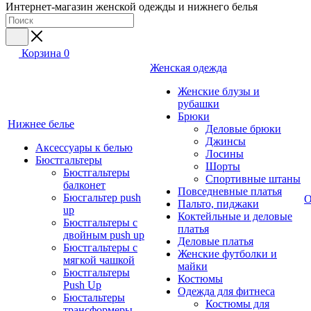
Интернет-магазин женской одежды и нижнего белья
Корзина
0
Женская одежда
Женские блузы и
рубашки
Брюки
Нижнее белье
Деловые брюки
Джинсы
Аксессуары к белью
Лосины
Бюстгальтеры
Шорты
Бюстгальтеры
Спортивные штаны
балконет
Повседневные платья
Бюсгальтер push
О
Пальто, пиджаки
up
Коктейльные и деловые
Бюстгальтеры с
платья
двойным push up
Деловые платья
Бюстгальтеры с
Женские футболки и
мягкой чашкой
майки
Бюстгальтеры
Костюмы
Push Up
Одежда для фитнеса
Бюстальтеры
Костюмы для
трансформеры