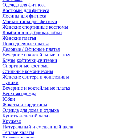
Одежда для фитнеса
Костюмы для фитнеса
Лосины для фитнеса
Майки/ топы для фитнеса
Женские спортивные костюмы
Комбинезоны, брюки, юбки
Женские платья
Повседневные платья
Деловые / Офисные платья
Вечерние и коктейльные платья
Блузы,кофточки,свитерки
Спортивные костюмы
Стильные комбинезоны
Женские свитера и лонглсливы
Туники
Вечерние и коктейльные платья
Верхняя одежда
Юбки
Жакеты и кардиганы
Одежда для дома и отдыха
Купить женский халат
Кружево
Натуральный и смешанный шелк
Теплые халаты
Вискоза,хлопок