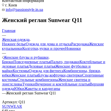
Контактная информация
г. Киев
info@passionstyle.in.ua
Женский реглан Sunwear Q11
Главная
—
Женская одежда
Нижнее белье
Одежда для дома и отдыха
Расродажа
Женские
купальники
Колготки,чулки и прочее
Новинки
—
Женские блузы и рубашки
Брюки
Повседневные платья
Пальто, пиджаки
Коктейльные и
деловые платья
Деловые платья
Женские футболки и
майки
Костюмы
Одежда для фитнеса
Комбинезоны, брюки,
юбки
Женские платья
Блузы,кофточки,свитерки
Спортивные
костюмы
Стильные комбинезоны
Женские свитера и
лонглсливы
Туники
Вечерние и коктейльные платья
Верхняя
одежда
Юбки
Жакеты и кардиганы
—
Женский реглан Sunwear Q11
Артикул:
Q11
SUNWEAR
649
грн.