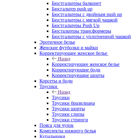
Бюстгальтеры балконет
Бюсгальтер push up
Бюстгальтеры с двойным push up
Бюстгальтеры с мягкой чашкой
Бюстгальтеры Push Up
Бюстальтеры трансформеры
Бюстгальтеры с уплотненной чашкой
Эротичное белье
Женские футболки и майки
Корректирующее женское белье
Назад
Корректирующее женское белье
Корректирующие боди
Корректирующие шорты
Корсеты и боди
Трусики
Назад
Трусики
Трусики бразилиана
Трусики шорты
Трусики слипы
Трусики стринги
Пояса для чулок
Комплекты нижнего белья
Купальники