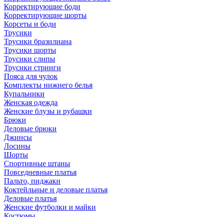
Корректирующие боди
Корректирующие шорты
Корсеты и боди
Трусики
Трусики бразилиана
Трусики шорты
Трусики слипы
Трусики стринги
Пояса для чулок
Комплекты нижнего белья
Купальники
Женская одежда
Женские блузы и рубашки
Брюки
Деловые брюки
Джинсы
Лосины
Шорты
Спортивные штаны
Повседневные платья
Пальто, пиджаки
Коктейльные и деловые платья
Деловые платья
Женские футболки и майки
Костюмы