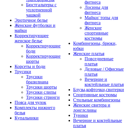
фитнеса
Бюстгальтеры с
Лосины для
уплотненной
фитнеса
чашкой
Майки/ топы для
Эротичное белье
фитнеса
Женские футболки и
Женские
майки
спортивные
Корректирующее
костюмы
женское белье
Комбинезоны, брюки,
Корректирующие
юбки
боди
Женские платья
Корректирующие
Повседневные
шорты
платья
Корсеты и боди
Деловые / Офисные
Трусики
платья
Трусики
Вечерние и
бразилиана
коктейльные платья
Трусики шорты
Блузы,кофточки,свитерки
Трусики слипы
Спортивные костюмы
Трусики стринги
Стильные комбинезоны
Пояса для чулок
Женские свитера и
Комплекты нижнего
лонглсливы
белья
Туники
Купальники
Вечерние и коктейльные
платья