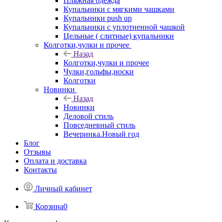
Пляжная одежда
Купальники с мягкими чашками
Купальники push up
Купальники с уплотненной чашкой
Цельные ( слитные) купальники
Колготки,чулки и прочее
Назад
Колготки,чулки и прочее
Чулки,гольфы,носки
Колготки
Новинки
Назад
Новинки
Деловой стиль
Повседневный стиль
Вечеринка.Новый год
Блог
Отзывы
Оплата и доставка
Контакты
Личный кабинет
Корзина
0