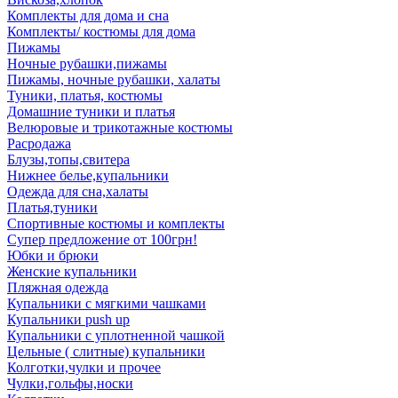
Комплекты для дома и сна
Комплекты/ костюмы для дома
Пижамы
Ночные рубашки,пижамы
Пижамы, ночные рубашки, халаты
Туники, платья, костюмы
Домашние туники и платья
Велюровые и трикотажные костюмы
Расродажа
Блузы,топы,свитера
Нижнее белье,купальники
Одежда для сна,халаты
Платья,туники
Спортивные костюмы и комплекты
Супер предложение от 100грн!
Юбки и брюки
Женские купальники
Пляжная одежда
Купальники с мягкими чашками
Купальники push up
Купальники с уплотненной чашкой
Цельные ( слитные) купальники
Колготки,чулки и прочее
Чулки,гольфы,носки