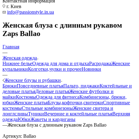
Контактная информация
г. Киев
info@passionstyle.in.ua
Женская блуза с длинным рукавом
Zaps Ballao
Главная
—
Женская одежда
Нижнее белье
Одежда для дома и отдыха
Расродажа
Женские
купальники
Колготки,чулки и прочее
Новинки
—
Женские блузы и рубашки
Брюки
Повседневные платья
Пальто, пиджаки
Коктейльные и
деловые платья
Деловые платья
Женские футболки и
майки
Костюмы
Одежда для фитнеса
Комбинезоны, брюки,
юбки
Женские платья
Блузы,кофточки,свитерки
Спортивные
костюмы
Стильные комбинезоны
Женские свитера и
лонглсливы
Туники
Вечерние и коктейльные платья
Верхняя
одежда
Юбки
Жакеты и кардиганы
—
Женская блуза с длинным рукавом Zaps Ballao
Артикул:
Ballao