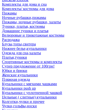
Комплекты для дома и сна
Комплекты/ костюмы для дома
Пижамы
Ночные рубашки,пижамы
Пижамы, ночные рубашки, халаты
Туники, платья, костюмы
Домашние туники и платья
Велюровые и трикотажные костюмы
Расродажа
Блузы,топы,свитера
Нижнее белье,купальники
Одежда для сна,халаты
Платья,туники
Спортивные костюмы и комплекты
Супер предложение от 100грн!
Юбки и брюки
Женские купальники
Пляжная одежда
Купальники с мягкими чашками
Купальники push up
Купальники с уплотненной чашкой
Цельные ( слитные) купальники
Колготки,чулки и прочее
Чулки,гольфы,носки