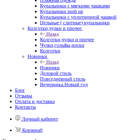
Пляжная одежда
Купальники с мягкими чашками
Купальники push up
Купальники с уплотненной чашкой
Цельные ( слитные) купальники
Колготки,чулки и прочее
Назад
Колготки,чулки и прочее
Чулки,гольфы,носки
Колготки
Новинки
Назад
Новинки
Деловой стиль
Повседневный стиль
Вечеринка.Новый год
Блог
Отзывы
Оплата и доставка
Контакты
Личный кабинет
Корзина
0