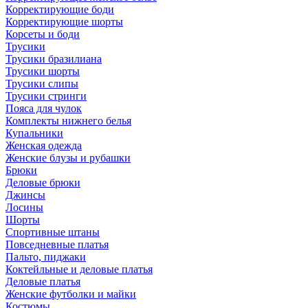
Корректирующие боди
Корректирующие шорты
Корсеты и боди
Трусики
Трусики бразилиана
Трусики шорты
Трусики слипы
Трусики стринги
Пояса для чулок
Комплекты нижнего белья
Купальники
Женская одежда
Женские блузы и рубашки
Брюки
Деловые брюки
Джинсы
Лосины
Шорты
Спортивные штаны
Повседневные платья
Пальто, пиджаки
Коктейльные и деловые платья
Деловые платья
Женские футболки и майки
Костюмы