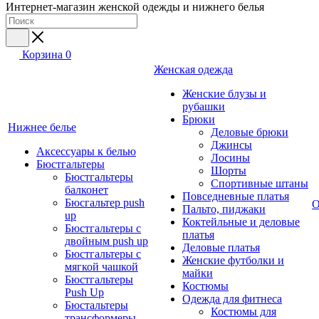
Интернет-магазин женской одежды и нижнего белья
Корзина
0
Женская одежда
Женские блузы и
рубашки
Брюки
Нижнее белье
Деловые брюки
Джинсы
Аксессуары к белью
Лосины
Бюстгальтеры
Шорты
Бюстгальтеры
Спортивные штаны
балконет
Повседневные платья
Бюсгальтер push
О
Пальто, пиджаки
up
Коктейльные и деловые
Бюстгальтеры с
платья
двойным push up
Деловые платья
Бюстгальтеры с
Женские футболки и
мягкой чашкой
майки
Бюстгальтеры
Костюмы
Push Up
Одежда для фитнеса
Бюстальтеры
Костюмы для
трансформеры