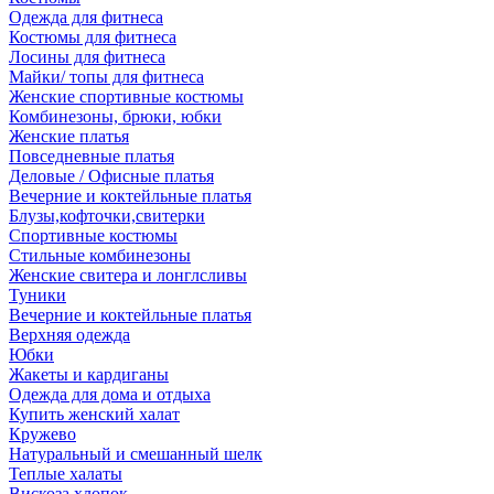
Одежда для фитнеса
Костюмы для фитнеса
Лосины для фитнеса
Майки/ топы для фитнеса
Женские спортивные костюмы
Комбинезоны, брюки, юбки
Женские платья
Повседневные платья
Деловые / Офисные платья
Вечерние и коктейльные платья
Блузы,кофточки,свитерки
Спортивные костюмы
Стильные комбинезоны
Женские свитера и лонглсливы
Туники
Вечерние и коктейльные платья
Верхняя одежда
Юбки
Жакеты и кардиганы
Одежда для дома и отдыха
Купить женский халат
Кружево
Натуральный и смешанный шелк
Теплые халаты
Вискоза,хлопок