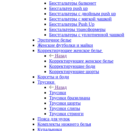
Бюстгальтеры балконет
Бюсгальтер push up
Бюстгальтеры с двойным push up
Бюстгальтеры с мягкой чашкой
Бюстгальтеры Push Up
Бюстальтеры трансформеры
Бюстгальтеры с уплотненной чашкой
Эротичное белье
Женские футболки и майки
Корректирующее женское белье
Назад
Корректирующее женское белье
Корректирующие боди
Корректирующие шорты
Корсеты и боди
Трусики
Назад
Трусики
Трусики бразилиана
Трусики шорты
Трусики слипы
Трусики стринги
Пояса для чулок
Комплекты нижнего белья
Купальники