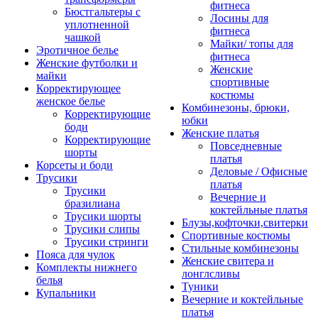
фитнеса
Бюстгальтеры с
Лосины для
уплотненной
фитнеса
чашкой
Майки/ топы для
Эротичное белье
фитнеса
Женские футболки и
Женские
майки
спортивные
Корректирующее
костюмы
женское белье
Комбинезоны, брюки,
Корректирующие
юбки
боди
Женские платья
Корректирующие
Повседневные
шорты
платья
Корсеты и боди
Деловые / Офисные
Трусики
платья
Трусики
Вечерние и
бразилиана
коктейльные платья
Трусики шорты
Блузы,кофточки,свитерки
Трусики слипы
Спортивные костюмы
Трусики стринги
Стильные комбинезоны
Пояса для чулок
Женские свитера и
Комплекты нижнего
лонглсливы
белья
Туники
Купальники
Вечерние и коктейльные
платья