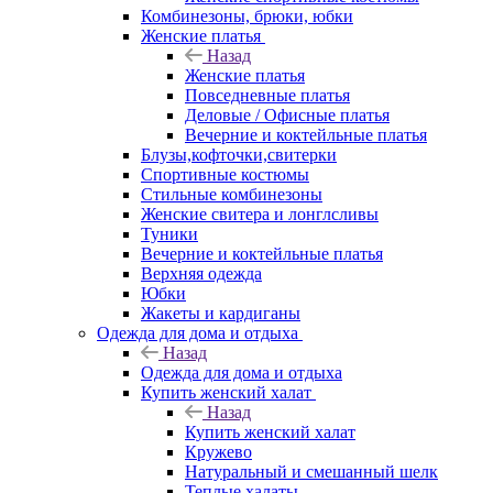
Комбинезоны, брюки, юбки
Женские платья
Назад
Женские платья
Повседневные платья
Деловые / Офисные платья
Вечерние и коктейльные платья
Блузы,кофточки,свитерки
Спортивные костюмы
Стильные комбинезоны
Женские свитера и лонглсливы
Туники
Вечерние и коктейльные платья
Верхняя одежда
Юбки
Жакеты и кардиганы
Одежда для дома и отдыха
Назад
Одежда для дома и отдыха
Купить женский халат
Назад
Купить женский халат
Кружево
Натуральный и смешанный шелк
Теплые халаты