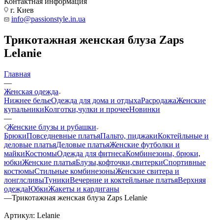
Контактная информация
г. Киев
info@passionstyle.in.ua
Трикотажная женская блуза Zaps
Lelanie
Главная
—
Женская одежда
Нижнее белье
Одежда для дома и отдыха
Расродажа
Женские
купальники
Колготки,чулки и прочее
Новинки
—
Женские блузы и рубашки
Брюки
Повседневные платья
Пальто, пиджаки
Коктейльные и
деловые платья
Деловые платья
Женские футболки и
майки
Костюмы
Одежда для фитнеса
Комбинезоны, брюки,
юбки
Женские платья
Блузы,кофточки,свитерки
Спортивные
костюмы
Стильные комбинезоны
Женские свитера и
лонглсливы
Туники
Вечерние и коктейльные платья
Верхняя
одежда
Юбки
Жакеты и кардиганы
—
Трикотажная женская блуза Zaps Lelanie
Артикул:
Lelanie