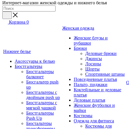
Интернет-магазин женской одежды и нижнего белья
Корзина
0
Женская одежда
Женские блузы и
рубашки
Брюки
Нижнее белье
Деловые брюки
Джинсы
Аксессуары к белью
Лосины
Бюстгальтеры
Шорты
Бюстгальтеры
Спортивные штаны
балконет
Повседневные платья
Бюсгальтер push
О
Пальто, пиджаки
up
Коктейльные и деловые
Бюстгальтеры с
платья
двойным push up
Деловые платья
Бюстгальтеры с
Женские футболки и
мягкой чашкой
майки
Бюстгальтеры
Костюмы
Push Up
Одежда для фитнеса
Бюстальтеры
Костюмы для
трансформеры