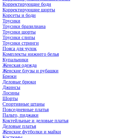
Корректирующие боди
Корректирующие шорты
Корсеты и боди
Трусики
Трусики бразилиана
Трусики шорты
Трусики слипы
Трусики стринги
Пояса для чулок
Комплекты нижнего белья
Купальники
Женская одежда
Женские блузы и рубашки
Брюки
Деловые брюки
Джинсы
Лосины
Шорты
Спортивные штаны
Повседневные платья
Пальто, пиджаки
Коктейльные и деловые платья
Деловые платья
Женские футболки и майки
Костюмы