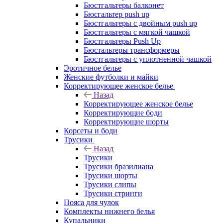
Бюстгальтеры балконет
Бюсгальтер push up
Бюстгальтеры с двойным push up
Бюстгальтеры с мягкой чашкой
Бюстгальтеры Push Up
Бюстальтеры трансформеры
Бюстгальтеры с уплотненной чашкой
Эротичное белье
Женские футболки и майки
Корректирующее женское белье
Назад
Корректирующее женское белье
Корректирующие боди
Корректирующие шорты
Корсеты и боди
Трусики
Назад
Трусики
Трусики бразилиана
Трусики шорты
Трусики слипы
Трусики стринги
Пояса для чулок
Комплекты нижнего белья
Купальники