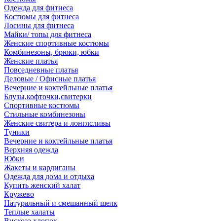
Одежда для фитнеса
Костюмы для фитнеса
Лосины для фитнеса
Майки/ топы для фитнеса
Женские спортивные костюмы
Комбинезоны, брюки, юбки
Женские платья
Повседневные платья
Деловые / Офисные платья
Вечерние и коктейльные платья
Блузы,кофточки,свитерки
Спортивные костюмы
Стильные комбинезоны
Женские свитера и лонглсливы
Туники
Вечерние и коктейльные платья
Верхняя одежда
Юбки
Жакеты и кардиганы
Одежда для дома и отдыха
Купить женский халат
Кружево
Натуральный и смешанный шелк
Теплые халаты
Вискоза,хлопок