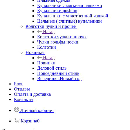
Пляжная одежда
Купальники с мягкими чашками
Купальники push up
Купальники с уплотненной чашкой
Цельные ( слитные) купальники
Колготки,чулки и прочее
Назад
Колготки,чулки и прочее
Чулки,гольфы,носки
Колготки
Новинки
Назад
Новинки
Деловой стиль
Повседневный стиль
Вечеринка.Новый год
Блог
Отзывы
Оплата и доставка
Контакты
Личный кабинет
Корзина
0