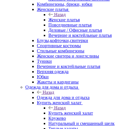
Комбинезоны, брюки, юбки
Женские платья
Назад
Женские платья
Повседневные платья
Деловые / Офисные платья
Вечерние и коктейльные платья
Блузы,кофточки,свитерки
Спортивные костюмы
Стильные комбинезоны
Женские свитера и лонглсливы
Туники
Вечерние и коктейльные платья
Верхняя одежда
Юбки
Жакеты и кардиганы
Одежда для дома и отдыха
Назад
Одежда для дома и отдыха
Купить женский халат
Назад
Купить женский халат
Кружево
Натуральный и смешанный шелк
Теплые халаты