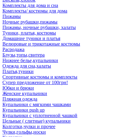
Комплекты для дома и сна
Комплекты/ костюмы для дома
Пижамы
Ночные рубашки,пижамы
Пижамы, ночные рубашки, халаты
Туники, платья, костюмы
Домашние туники и платья
Велюровые и трикотажные костюмы
Расродажа
Блузы,топы,свитера
Нижнее белье,купальники
Одежда для сна,халаты
Платья,туники
Спортивные костюмы и комплекты
Супер предложение от 100грн!
Юбки и брюки
Женские купальники
Пляжная одежда
Купальники с мягкими чашками
Купальники push up
Купальники с уплотненной чашкой
Цельные ( слитные) купальники
Колготки,чулки и прочее
Чулки,гольфы,носки