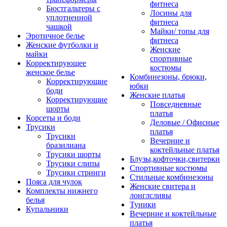
фитнеса
Бюстгальтеры с
Лосины для
уплотненной
фитнеса
чашкой
Майки/ топы для
Эротичное белье
фитнеса
Женские футболки и
Женские
майки
спортивные
Корректирующее
костюмы
женское белье
Комбинезоны, брюки,
Корректирующие
юбки
боди
Женские платья
Корректирующие
Повседневные
шорты
платья
Корсеты и боди
Деловые / Офисные
Трусики
платья
Трусики
Вечерние и
бразилиана
коктейльные платья
Трусики шорты
Блузы,кофточки,свитерки
Трусики слипы
Спортивные костюмы
Трусики стринги
Стильные комбинезоны
Пояса для чулок
Женские свитера и
Комплекты нижнего
лонглсливы
белья
Туники
Купальники
Вечерние и коктейльные
платья