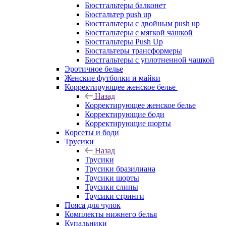
Бюстгальтеры балконет
Бюсгальтер push up
Бюстгальтеры с двойным push up
Бюстгальтеры с мягкой чашкой
Бюстгальтеры Push Up
Бюстальтеры трансформеры
Бюстгальтеры с уплотненной чашкой
Эротичное белье
Женские футболки и майки
Корректирующее женское белье
Назад
Корректирующее женское белье
Корректирующие боди
Корректирующие шорты
Корсеты и боди
Трусики
Назад
Трусики
Трусики бразилиана
Трусики шорты
Трусики слипы
Трусики стринги
Пояса для чулок
Комплекты нижнего белья
Купальники