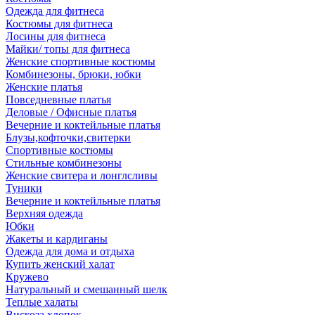
Одежда для фитнеса
Костюмы для фитнеса
Лосины для фитнеса
Майки/ топы для фитнеса
Женские спортивные костюмы
Комбинезоны, брюки, юбки
Женские платья
Повседневные платья
Деловые / Офисные платья
Вечерние и коктейльные платья
Блузы,кофточки,свитерки
Спортивные костюмы
Стильные комбинезоны
Женские свитера и лонглсливы
Туники
Вечерние и коктейльные платья
Верхняя одежда
Юбки
Жакеты и кардиганы
Одежда для дома и отдыха
Купить женский халат
Кружево
Натуральный и смешанный шелк
Теплые халаты
Вискоза,хлопок