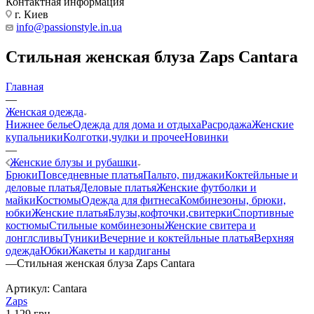
Контактная информация
г. Киев
info@passionstyle.in.ua
Стильная женская блуза Zaps Cantara
Главная
—
Женская одежда
Нижнее белье
Одежда для дома и отдыха
Расродажа
Женские
купальники
Колготки,чулки и прочее
Новинки
—
Женские блузы и рубашки
Брюки
Повседневные платья
Пальто, пиджаки
Коктейльные и
деловые платья
Деловые платья
Женские футболки и
майки
Костюмы
Одежда для фитнеса
Комбинезоны, брюки,
юбки
Женские платья
Блузы,кофточки,свитерки
Спортивные
костюмы
Стильные комбинезоны
Женские свитера и
лонглсливы
Туники
Вечерние и коктейльные платья
Верхняя
одежда
Юбки
Жакеты и кардиганы
—
Стильная женская блуза Zaps Cantara
Артикул:
Cantara
Zaps
1 129
грн.