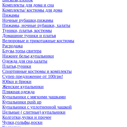
Комплекты для дома и сна
Комплекты/ костюмы для дома
Пижамы
Ночные рубашки,пижамы
Пижамы, ночные рубашки, халаты
Туники, платья, костюмы
Домашние туники и платья
Велюровые и трикотажные костюмы
Расродажа
Блузы,топы,свитера
Нижнее белье,купальники
Одежда для сна,халаты
Платья,туники
Спортивные костюмы и комплекты
Супер предложение от 100грн!
Юбки и брюки
Женские купальники
Пляжная одежда
Купальники с мягкими чашками
Купальники push up
Купальники с уплотненной чашкой
Цельные ( слитные) купальники
Колготки,чулки и прочее
Чулки,гольфы,носки