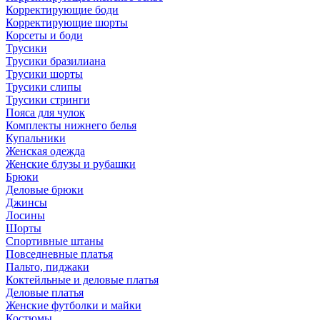
Корректирующие боди
Корректирующие шорты
Корсеты и боди
Трусики
Трусики бразилиана
Трусики шорты
Трусики слипы
Трусики стринги
Пояса для чулок
Комплекты нижнего белья
Купальники
Женская одежда
Женские блузы и рубашки
Брюки
Деловые брюки
Джинсы
Лосины
Шорты
Спортивные штаны
Повседневные платья
Пальто, пиджаки
Коктейльные и деловые платья
Деловые платья
Женские футболки и майки
Костюмы