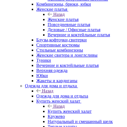
Комбинезоны, брюки, юбки
Женские платья
Назад
Женские платья
Повседневные платья
Деловые / Офисные платья
Вечерние и коктейльные платья
Блузы,кофточки,свитерки
Спортивные костюмы
Стильные комбинезоны
Женские свитера и лонглсливы
Туники
Вечерние и коктейльные платья
Верхняя одежда
Юбки
Жакеты и кардиганы
Одежда для дома и отдыха
Назад
Одежда для дома и отдыха
Купить женский халат
Назад
Купить женский халат
Кружево
Натуральный и смешанный шелк
Теплые халаты