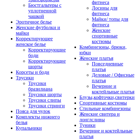
фитнеса
Бюстгальтеры с
Лосины для
уплотненной
фитнеса
чашкой
Майки/ топы для
Эротичное белье
фитнеса
Женские футболки и
Женские
майки
спортивные
Корректирующее
костюмы
женское белье
Комбинезоны, брюки,
Корректирующие
юбки
боди
Женские платья
Корректирующие
Повседневные
шорты
платья
Корсеты и боди
Деловые / Офисные
Трусики
платья
Трусики
Вечерние и
бразилиана
коктейльные платья
Трусики шорты
Блузы,кофточки,свитерки
Трусики слипы
Спортивные костюмы
Трусики стринги
Стильные комбинезоны
Пояса для чулок
Женские свитера и
Комплекты нижнего
лонглсливы
белья
Туники
Купальники
Вечерние и коктейльные
платья