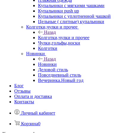
Пляжная одежда
Купальники с мягкими чашками
Купальники push up
Купальники с уплотненной чашкой
Цельные ( слитные) купальники
Колготки,чулки и прочее
Назад
Колготки,чулки и прочее
Чулки,гольфы,носки
Колготки
Новинки
Назад
Новинки
Деловой стиль
Повседневный стиль
Вечеринка.Новый год
Блог
Отзывы
Оплата и доставка
Контакты
Личный кабинет
Корзина
0