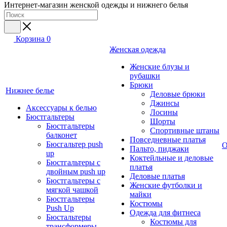
Интернет-магазин женской одежды и нижнего белья
Корзина
0
Женская одежда
Женские блузы и
рубашки
Брюки
Нижнее белье
Деловые брюки
Джинсы
Аксессуары к белью
Лосины
Бюстгальтеры
Шорты
Бюстгальтеры
Спортивные штаны
балконет
Повседневные платья
Бюсгальтер push
О
Пальто, пиджаки
up
Коктейльные и деловые
Бюстгальтеры с
платья
двойным push up
Деловые платья
Бюстгальтеры с
Женские футболки и
мягкой чашкой
майки
Бюстгальтеры
Костюмы
Push Up
Одежда для фитнеса
Бюстальтеры
Костюмы для
трансформеры