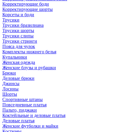
Корректирующие боди
Корректирующие шорты
Корсеты и боди
Трусики
Трусики бразилиана
Трусики шорты
Трусики слипы
Трусики стринги
Пояса для чулок
Комплекты нижнего белья
Купальники
Женская одежда
Женские блузы и рубашки
Брюки
Деловые брюки
Джинсы
Лосины
Шорты
Спортивные штаны
Повседневные платья
Пальто, пиджаки
Коктейльные и деловые платья
Деловые платья
Женские футболки и майки
Костюмы