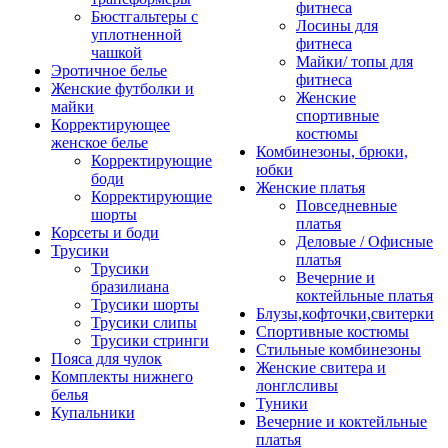
фитнеса
Бюстгальтеры с
Лосины для
уплотненной
фитнеса
чашкой
Майки/ топы для
Эротичное белье
фитнеса
Женские футболки и
Женские
майки
спортивные
Корректирующее
костюмы
женское белье
Комбинезоны, брюки,
Корректирующие
юбки
боди
Женские платья
Корректирующие
Повседневные
шорты
платья
Корсеты и боди
Деловые / Офисные
Трусики
платья
Трусики
Вечерние и
бразилиана
коктейльные платья
Трусики шорты
Блузы,кофточки,свитерки
Трусики слипы
Спортивные костюмы
Трусики стринги
Стильные комбинезоны
Пояса для чулок
Женские свитера и
Комплекты нижнего
лонглсливы
белья
Туники
Купальники
Вечерние и коктейльные
платья