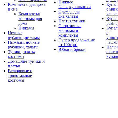
Нижнее
Комплекты для дома
Купал
белье,купальники
и сна
с мяг
Одежда для
Комплекты/
чашка
сна,халаты
костюмы для
Купал
Платья,туники
дома
push u
Спортивные
Пижамы
Купал
костюмы и
Ночные
с
комплекты
рубашки,пижамы
уплот
Супер предложение
Пижамы, ночные
чашко
от 100грн!
рубашки, халаты
Цельн
Юбки и брюки
Туники, платья,
слитн
костюмы
купал
Домашние туники и
платья
Велюровые и
трикотажные
костюмы