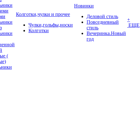
ьники
Новинки
кими
Колготки,чулки и прочее
ми
Деловой стиль
+
ьники
Повседневный
Чулки,гольфы,носки
ЕЩЕ
p
стиль
Колготки
ьники
Вечеринка.Новый
год
ненной
й
ые (
ые)
ьники