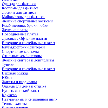
Одежда для фитнеса
Костюмы для фитнеса
Лосины для фитнеса
Майки/ топы для фитнеса
Женские спортивные костюмы
Комбинезоны, брюки, юбки
Женские платья
Повседневные платья
Деловые / Офисные платья
Вечерние и коктейльные платья
Блузы,кофточки,свитерки
Спортивные костюмы
Стильные комбинезоны
Женские свитера и лонглсливы
Туники
Вечерние и коктейльные платья
Верхняя одежда
Юбки
Жакеты и кардиганы
Одежда для дома и отдыха
Купить женский халат
Кружево
Натуральный и смешанный шелк
Теплые халаты
Вискоза,хлопок