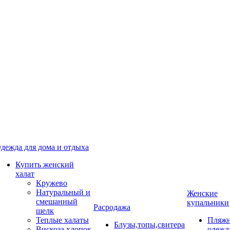
дежда для дома и отдыха
Купить женский
халат
Кружево
Натуральный и
Женские
смешанный
купальники
Расродажа
шелк
Теплые халаты
Пляжн
Блузы,топы,свитера
Вискоза,хлопок
одежд