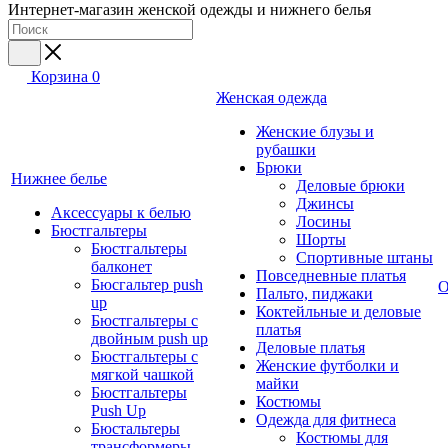
Интернет-магазин женской одежды и нижнего белья
Корзина
0
Женская одежда
Женские блузы и
рубашки
Брюки
Нижнее белье
Деловые брюки
Джинсы
Аксессуары к белью
Лосины
Бюстгальтеры
Шорты
Бюстгальтеры
Спортивные штаны
балконет
Повседневные платья
Бюсгальтер push
О
Пальто, пиджаки
up
Коктейльные и деловые
Бюстгальтеры с
платья
двойным push up
Деловые платья
Бюстгальтеры с
Женские футболки и
мягкой чашкой
майки
Бюстгальтеры
Костюмы
Push Up
Одежда для фитнеса
Бюстальтеры
Костюмы для
трансформеры