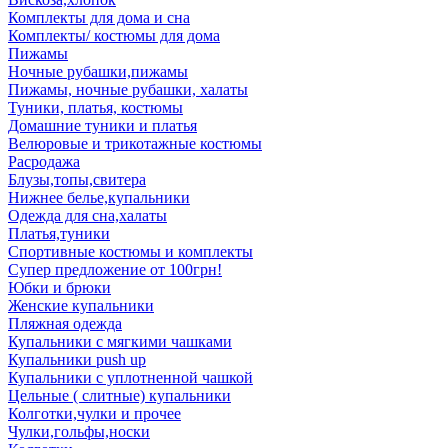
Комплекты для дома и сна
Комплекты/ костюмы для дома
Пижамы
Ночные рубашки,пижамы
Пижамы, ночные рубашки, халаты
Туники, платья, костюмы
Домашние туники и платья
Велюровые и трикотажные костюмы
Расродажа
Блузы,топы,свитера
Нижнее белье,купальники
Одежда для сна,халаты
Платья,туники
Спортивные костюмы и комплекты
Супер предложение от 100грн!
Юбки и брюки
Женские купальники
Пляжная одежда
Купальники с мягкими чашками
Купальники push up
Купальники с уплотненной чашкой
Цельные ( слитные) купальники
Колготки,чулки и прочее
Чулки,гольфы,носки