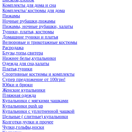
Комплекты для дома и сна
Комплекты/ костюмы для дома
Пижамы
Ночные рубашки,пижамы
Пижамы, ночные рубашки, халаты
Туники, платья, костюмы
Домашние туники и платья
Велюровые и трикотажные костюмы
Расродажа
Блузы,топы,свитера
Нижнее белье,купальники
Одежда для сна,халаты
Платья,туники
Спортивные костюмы и комплекты
Супер предложение от 100грн!
Юбки и брюки
Женские купальники
Пляжная одежда
Купальники с мягкими чашками
Купальники push up
Купальники с уплотненной чашкой
Цельные ( слитные) купальники
Колготки,чулки и прочее
Чулки,гольфы,носки