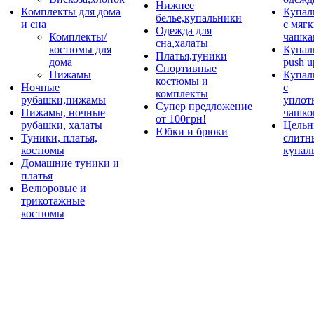
Нижнее
Комплекты для дома
Купал
белье,купальники
и сна
с мяг
Одежда для
Комплекты/
чашка
сна,халаты
костюмы для
Купал
Платья,туники
дома
push u
Спортивные
Пижамы
Купал
костюмы и
Ночные
с
комплекты
рубашки,пижамы
уплот
Супер предложение
Пижамы, ночные
чашко
от 100грн!
рубашки, халаты
Цельн
Юбки и брюки
Туники, платья,
слитн
костюмы
купал
Домашние туники и
платья
Велюровые и
трикотажные
костюмы