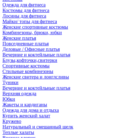
Одежда для фитнеса
Костюмы для фитнеса
Лосины для фитнеса
Майки/ топы для фитнеса
Женские спортивные костюмы
Комбинезоны, брюки, юбки
Женские платья
Повседневные платья
Деловые / Офисные платья
Вечерние и коктейльные платья
Блузы,кофточки,свитерки
Спортивные костюмы
Стильные комбинезоны
Женские свитера и лонглсливы
Туники
Вечерние и коктейльные платья
Верхняя одежда
Юбки
Жакеты и кардиганы
Одежда для дома и отдыха
Купить женский халат
Кружево
Натуральный и смешанный шелк
Теплые халаты
Вискоза,хлопок