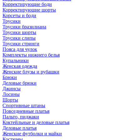
Корректирующие боди
Корректирующие шорты
Корсеты и боди
Трусики
Трусики бразилиана
Трусики шорты
Трусики слипы
Трусики стринги
Пояса для чулок
Комплекты нижнего белья
Купальники
Женская одежда
Женские блузы и рубашки
Брюки
Деловые брюки
Джинсы
Лосины
Шорты
Спортивные штаны
Повседневные платья
Пальто, пиджаки
Коктейльные и деловые платья
Деловые платья
Женские футболки и майки
Костюмы