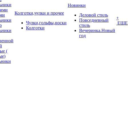
ьники
Новинки
кими
Колготки,чулки и прочее
ми
Деловой стиль
+
ьники
Повседневный
Чулки,гольфы,носки
ЕЩЕ
p
стиль
Колготки
ьники
Вечеринка.Новый
год
ненной
й
ые (
ые)
ьники