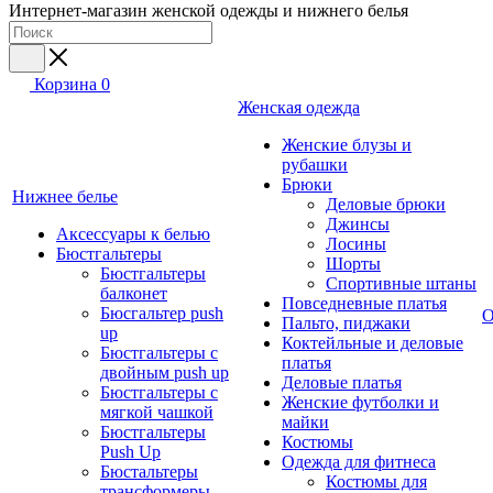
Интернет-магазин женской одежды и нижнего белья
Корзина
0
Женская одежда
Женские блузы и
рубашки
Брюки
Нижнее белье
Деловые брюки
Джинсы
Аксессуары к белью
Лосины
Бюстгальтеры
Шорты
Бюстгальтеры
Спортивные штаны
балконет
Повседневные платья
Бюсгальтер push
О
Пальто, пиджаки
up
Коктейльные и деловые
Бюстгальтеры с
платья
двойным push up
Деловые платья
Бюстгальтеры с
Женские футболки и
мягкой чашкой
майки
Бюстгальтеры
Костюмы
Push Up
Одежда для фитнеса
Бюстальтеры
Костюмы для
трансформеры