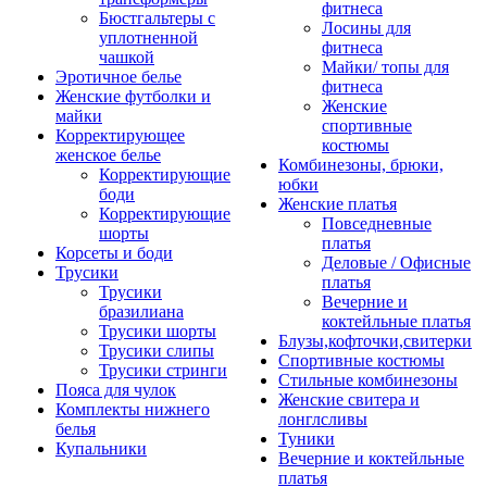
фитнеса
Бюстгальтеры с
Лосины для
уплотненной
фитнеса
чашкой
Майки/ топы для
Эротичное белье
фитнеса
Женские футболки и
Женские
майки
спортивные
Корректирующее
костюмы
женское белье
Комбинезоны, брюки,
Корректирующие
юбки
боди
Женские платья
Корректирующие
Повседневные
шорты
платья
Корсеты и боди
Деловые / Офисные
Трусики
платья
Трусики
Вечерние и
бразилиана
коктейльные платья
Трусики шорты
Блузы,кофточки,свитерки
Трусики слипы
Спортивные костюмы
Трусики стринги
Стильные комбинезоны
Пояса для чулок
Женские свитера и
Комплекты нижнего
лонглсливы
белья
Туники
Купальники
Вечерние и коктейльные
платья