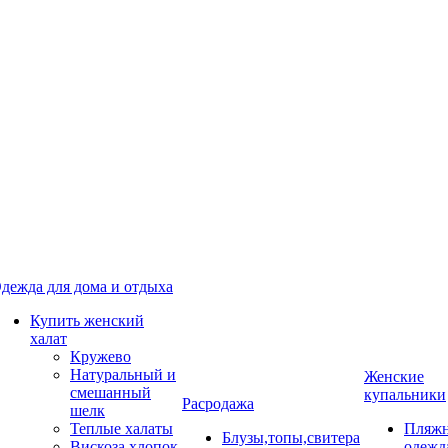
дежда для дома и отдыха
Купить женский
халат
Кружево
Натуральный и
Женские
смешанный
купальники
Расродажа
шелк
Теплые халаты
Пляжн
Блузы,топы,свитера
Вискоза,хлопок
одежд