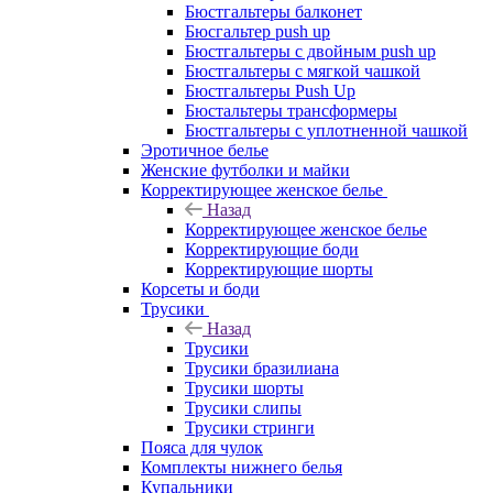
Бюстгальтеры балконет
Бюсгальтер push up
Бюстгальтеры с двойным push up
Бюстгальтеры с мягкой чашкой
Бюстгальтеры Push Up
Бюстальтеры трансформеры
Бюстгальтеры с уплотненной чашкой
Эротичное белье
Женские футболки и майки
Корректирующее женское белье
Назад
Корректирующее женское белье
Корректирующие боди
Корректирующие шорты
Корсеты и боди
Трусики
Назад
Трусики
Трусики бразилиана
Трусики шорты
Трусики слипы
Трусики стринги
Пояса для чулок
Комплекты нижнего белья
Купальники