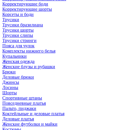
Корректирующие боди
Корректирующие шорты
Корсеты и боди
Трусики
Трусики бразилиана
Трусики шорты
Трусики слипы
Трусики стринги
Пояса для чулок
Комплекты нижнего белья
Купальники
Женская одежда
Женские блузы и рубашки
Брюки
Деловые брюки
Джинсы
Лосины
Шорты
Спортивные штаны
Повседневные платья
Пальто, пиджаки
Коктейльные и деловые платья
Деловые платья
Женские футболки и майки
Костюмы