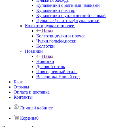
Пляжная одежда
Купальники с мягкими чашками
Купальники push up
Купальники с уплотненной чашкой
Цельные ( слитные) купальники
Колготки,чулки и прочее
Назад
Колготки,чулки и прочее
Чулки,гольфы,носки
Колготки
Новинки
Назад
Новинки
Деловой стиль
Повседневный стиль
Вечеринка.Новый год
Блог
Отзывы
Оплата и доставка
Контакты
Личный кабинет
Корзина
0