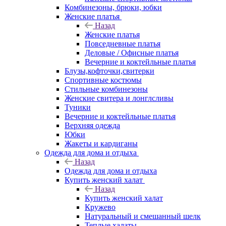
Комбинезоны, брюки, юбки
Женские платья
Назад
Женские платья
Повседневные платья
Деловые / Офисные платья
Вечерние и коктейльные платья
Блузы,кофточки,свитерки
Спортивные костюмы
Стильные комбинезоны
Женские свитера и лонглсливы
Туники
Вечерние и коктейльные платья
Верхняя одежда
Юбки
Жакеты и кардиганы
Одежда для дома и отдыха
Назад
Одежда для дома и отдыха
Купить женский халат
Назад
Купить женский халат
Кружево
Натуральный и смешанный шелк
Теплые халаты