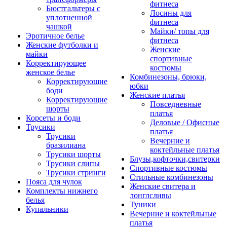
фитнеса
Бюстгальтеры с
Лосины для
уплотненной
фитнеса
чашкой
Майки/ топы для
Эротичное белье
фитнеса
Женские футболки и
Женские
майки
спортивные
Корректирующее
костюмы
женское белье
Комбинезоны, брюки,
Корректирующие
юбки
боди
Женские платья
Корректирующие
Повседневные
шорты
платья
Корсеты и боди
Деловые / Офисные
Трусики
платья
Трусики
Вечерние и
бразилиана
коктейльные платья
Трусики шорты
Блузы,кофточки,свитерки
Трусики слипы
Спортивные костюмы
Трусики стринги
Стильные комбинезоны
Пояса для чулок
Женские свитера и
Комплекты нижнего
лонглсливы
белья
Туники
Купальники
Вечерние и коктейльные
платья