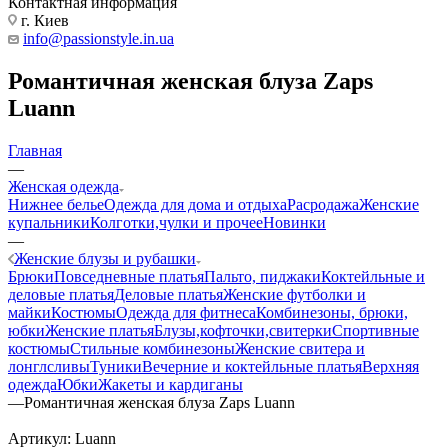
Контактная информация
г. Киев
info@passionstyle.in.ua
Романтичная женская блуза Zaps
Luann
Главная
—
Женская одежда
Нижнее белье
Одежда для дома и отдыха
Расродажа
Женские
купальники
Колготки,чулки и прочее
Новинки
—
Женские блузы и рубашки
Брюки
Повседневные платья
Пальто, пиджаки
Коктейльные и
деловые платья
Деловые платья
Женские футболки и
майки
Костюмы
Одежда для фитнеса
Комбинезоны, брюки,
юбки
Женские платья
Блузы,кофточки,свитерки
Спортивные
костюмы
Стильные комбинезоны
Женские свитера и
лонглсливы
Туники
Вечерние и коктейльные платья
Верхняя
одежда
Юбки
Жакеты и кардиганы
—
Романтичная женская блуза Zaps Luann
Артикул:
Luann