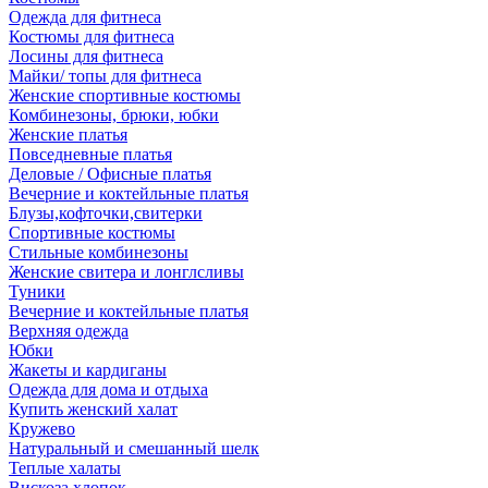
Одежда для фитнеса
Костюмы для фитнеса
Лосины для фитнеса
Майки/ топы для фитнеса
Женские спортивные костюмы
Комбинезоны, брюки, юбки
Женские платья
Повседневные платья
Деловые / Офисные платья
Вечерние и коктейльные платья
Блузы,кофточки,свитерки
Спортивные костюмы
Стильные комбинезоны
Женские свитера и лонглсливы
Туники
Вечерние и коктейльные платья
Верхняя одежда
Юбки
Жакеты и кардиганы
Одежда для дома и отдыха
Купить женский халат
Кружево
Натуральный и смешанный шелк
Теплые халаты
Вискоза,хлопок