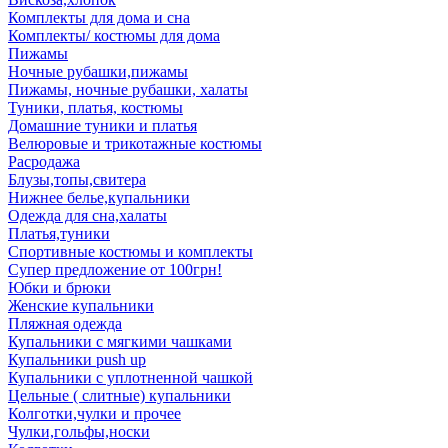
Комплекты для дома и сна
Комплекты/ костюмы для дома
Пижамы
Ночные рубашки,пижамы
Пижамы, ночные рубашки, халаты
Туники, платья, костюмы
Домашние туники и платья
Велюровые и трикотажные костюмы
Расродажа
Блузы,топы,свитера
Нижнее белье,купальники
Одежда для сна,халаты
Платья,туники
Спортивные костюмы и комплекты
Супер предложение от 100грн!
Юбки и брюки
Женские купальники
Пляжная одежда
Купальники с мягкими чашками
Купальники push up
Купальники с уплотненной чашкой
Цельные ( слитные) купальники
Колготки,чулки и прочее
Чулки,гольфы,носки