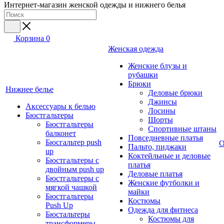
Интернет-магазин женской одежды и нижнего белья
Корзина
0
Женская одежда
Женские блузы и
рубашки
Брюки
Нижнее белье
Деловые брюки
Джинсы
Аксессуары к белью
Лосины
Бюстгальтеры
Шорты
Бюстгальтеры
Спортивные штаны
балконет
Повседневные платья
Бюсгальтер push
О
Пальто, пиджаки
up
Коктейльные и деловые
Бюстгальтеры с
платья
двойным push up
Деловые платья
Бюстгальтеры с
Женские футболки и
мягкой чашкой
майки
Бюстгальтеры
Костюмы
Push Up
Одежда для фитнеса
Бюстальтеры
Костюмы для
трансформеры