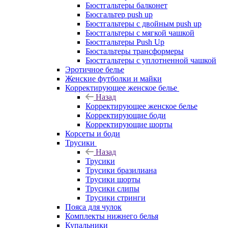
Бюстгальтеры балконет
Бюсгальтер push up
Бюстгальтеры с двойным push up
Бюстгальтеры с мягкой чашкой
Бюстгальтеры Push Up
Бюстальтеры трансформеры
Бюстгальтеры с уплотненной чашкой
Эротичное белье
Женские футболки и майки
Корректирующее женское белье
Назад
Корректирующее женское белье
Корректирующие боди
Корректирующие шорты
Корсеты и боди
Трусики
Назад
Трусики
Трусики бразилиана
Трусики шорты
Трусики слипы
Трусики стринги
Пояса для чулок
Комплекты нижнего белья
Купальники