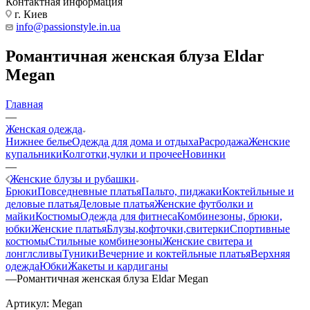
Контактная информация
г. Киев
info@passionstyle.in.ua
Романтичная женская блуза Eldar
Megan
Главная
—
Женская одежда
Нижнее белье
Одежда для дома и отдыха
Расродажа
Женские
купальники
Колготки,чулки и прочее
Новинки
—
Женские блузы и рубашки
Брюки
Повседневные платья
Пальто, пиджаки
Коктейльные и
деловые платья
Деловые платья
Женские футболки и
майки
Костюмы
Одежда для фитнеса
Комбинезоны, брюки,
юбки
Женские платья
Блузы,кофточки,свитерки
Спортивные
костюмы
Стильные комбинезоны
Женские свитера и
лонглсливы
Туники
Вечерние и коктейльные платья
Верхняя
одежда
Юбки
Жакеты и кардиганы
—
Романтичная женская блуза Eldar Megan
Артикул:
Megan