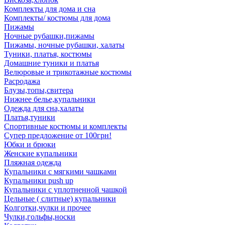
Комплекты для дома и сна
Комплекты/ костюмы для дома
Пижамы
Ночные рубашки,пижамы
Пижамы, ночные рубашки, халаты
Туники, платья, костюмы
Домашние туники и платья
Велюровые и трикотажные костюмы
Расродажа
Блузы,топы,свитера
Нижнее белье,купальники
Одежда для сна,халаты
Платья,туники
Спортивные костюмы и комплекты
Супер предложение от 100грн!
Юбки и брюки
Женские купальники
Пляжная одежда
Купальники с мягкими чашками
Купальники push up
Купальники с уплотненной чашкой
Цельные ( слитные) купальники
Колготки,чулки и прочее
Чулки,гольфы,носки