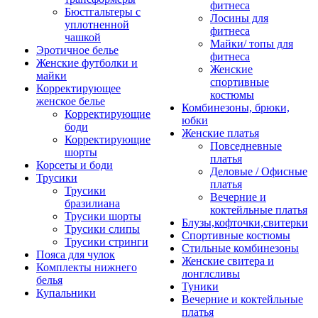
фитнеса
Бюстгальтеры с
Лосины для
уплотненной
фитнеса
чашкой
Майки/ топы для
Эротичное белье
фитнеса
Женские футболки и
Женские
майки
спортивные
Корректирующее
костюмы
женское белье
Комбинезоны, брюки,
Корректирующие
юбки
боди
Женские платья
Корректирующие
Повседневные
шорты
платья
Корсеты и боди
Деловые / Офисные
Трусики
платья
Трусики
Вечерние и
бразилиана
коктейльные платья
Трусики шорты
Блузы,кофточки,свитерки
Трусики слипы
Спортивные костюмы
Трусики стринги
Стильные комбинезоны
Пояса для чулок
Женские свитера и
Комплекты нижнего
лонглсливы
белья
Туники
Купальники
Вечерние и коктейльные
платья