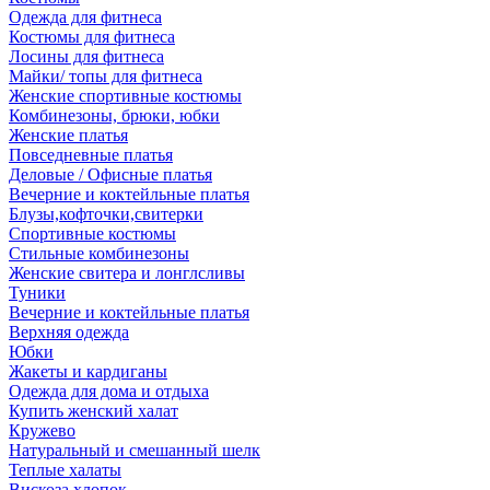
Одежда для фитнеса
Костюмы для фитнеса
Лосины для фитнеса
Майки/ топы для фитнеса
Женские спортивные костюмы
Комбинезоны, брюки, юбки
Женские платья
Повседневные платья
Деловые / Офисные платья
Вечерние и коктейльные платья
Блузы,кофточки,свитерки
Спортивные костюмы
Стильные комбинезоны
Женские свитера и лонглсливы
Туники
Вечерние и коктейльные платья
Верхняя одежда
Юбки
Жакеты и кардиганы
Одежда для дома и отдыха
Купить женский халат
Кружево
Натуральный и смешанный шелк
Теплые халаты
Вискоза,хлопок