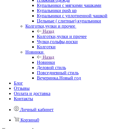
Пляжная одежда
Купальники с мягкими чашками
Купальники push up
Купальники с уплотненной чашкой
Цельные ( слитные) купальники
Колготки,чулки и прочее
Назад
Колготки,чулки и прочее
Чулки,гольфы,носки
Колготки
Новинки
Назад
Новинки
Деловой стиль
Повседневный стиль
Вечеринка.Новый год
Блог
Отзывы
Оплата и доставка
Контакты
Личный кабинет
Корзина
0