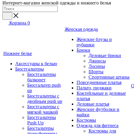
Интернет-магазин женской одежды и нижнего белья
Корзина
0
Женская одежда
Женские блузы и
рубашки
Брюки
Нижнее белье
Деловые брюки
Джинсы
Аксессуары к белью
Лосины
Бюстгальтеры
Шорты
Бюстгальтеры
Спортивные штаны
балконет
Повседневные платья
Бюсгальтер push
О
Пальто, пиджаки
up
Коктейльные и деловые
Бюстгальтеры с
платья
двойным push up
Деловые платья
Бюстгальтеры с
Женские футболки и
мягкой чашкой
майки
Бюстгальтеры
Костюмы
Push Up
Одежда для фитнеса
Бюстальтеры
Костюмы для
трансформеры