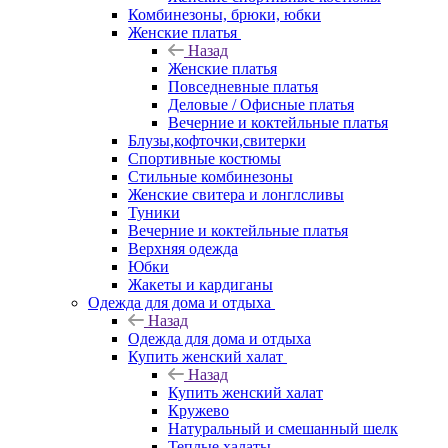
Комбинезоны, брюки, юбки
Женские платья
Назад
Женские платья
Повседневные платья
Деловые / Офисные платья
Вечерние и коктейльные платья
Блузы,кофточки,свитерки
Спортивные костюмы
Стильные комбинезоны
Женские свитера и лонглсливы
Туники
Вечерние и коктейльные платья
Верхняя одежда
Юбки
Жакеты и кардиганы
Одежда для дома и отдыха
Назад
Одежда для дома и отдыха
Купить женский халат
Назад
Купить женский халат
Кружево
Натуральный и смешанный шелк
Теплые халаты