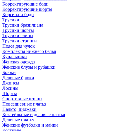
Корректирующие боди
Корректирующие шорты
Корсеты и боди
Трусики
Трусики бразилиана
Трусики шорты
Трусики слипы
Трусики стринги
Пояса для чулок
Комплекты нижнего белья
Купальники
Женская одежда
Женские блузы и рубашки
Брюки
Деловые брюки
Джинсы
Лосины
Шорты
Спортивные штаны
Повседневные платья
Пальто, пиджаки
Коктейльные и деловые платья
Деловые платья
Женские футболки и майки
Костюмы