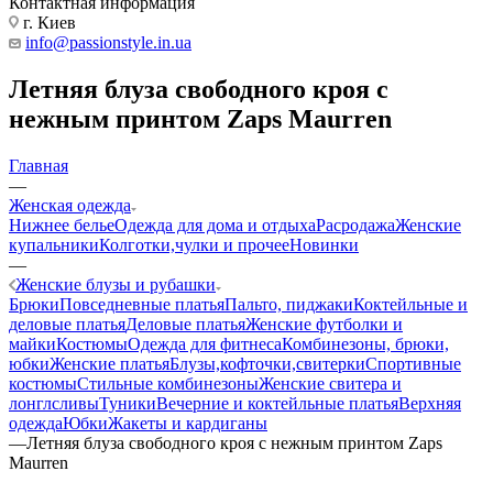
Контактная информация
г. Киев
info@passionstyle.in.ua
Летняя блуза свободного кроя с
нежным принтом Zaps Maurren
Главная
—
Женская одежда
Нижнее белье
Одежда для дома и отдыха
Расродажа
Женские
купальники
Колготки,чулки и прочее
Новинки
—
Женские блузы и рубашки
Брюки
Повседневные платья
Пальто, пиджаки
Коктейльные и
деловые платья
Деловые платья
Женские футболки и
майки
Костюмы
Одежда для фитнеса
Комбинезоны, брюки,
юбки
Женские платья
Блузы,кофточки,свитерки
Спортивные
костюмы
Стильные комбинезоны
Женские свитера и
лонглсливы
Туники
Вечерние и коктейльные платья
Верхняя
одежда
Юбки
Жакеты и кардиганы
—
Летняя блуза свободного кроя с нежным принтом Zaps
Maurren