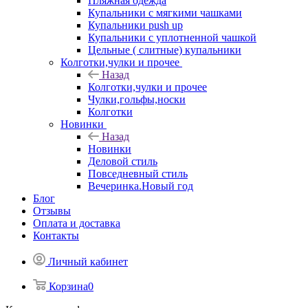
Пляжная одежда
Купальники с мягкими чашками
Купальники push up
Купальники с уплотненной чашкой
Цельные ( слитные) купальники
Колготки,чулки и прочее
Назад
Колготки,чулки и прочее
Чулки,гольфы,носки
Колготки
Новинки
Назад
Новинки
Деловой стиль
Повседневный стиль
Вечеринка.Новый год
Блог
Отзывы
Оплата и доставка
Контакты
Личный кабинет
Корзина
0