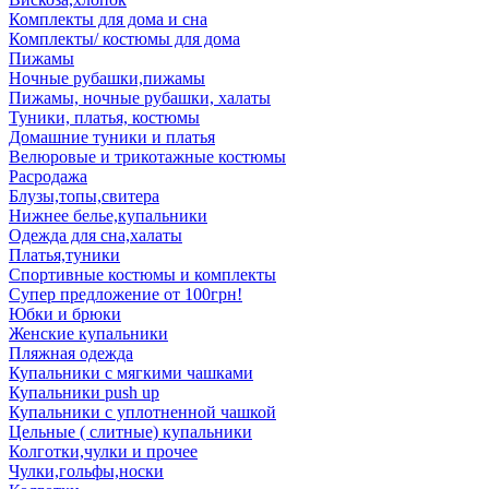
Комплекты для дома и сна
Комплекты/ костюмы для дома
Пижамы
Ночные рубашки,пижамы
Пижамы, ночные рубашки, халаты
Туники, платья, костюмы
Домашние туники и платья
Велюровые и трикотажные костюмы
Расродажа
Блузы,топы,свитера
Нижнее белье,купальники
Одежда для сна,халаты
Платья,туники
Спортивные костюмы и комплекты
Супер предложение от 100грн!
Юбки и брюки
Женские купальники
Пляжная одежда
Купальники с мягкими чашками
Купальники push up
Купальники с уплотненной чашкой
Цельные ( слитные) купальники
Колготки,чулки и прочее
Чулки,гольфы,носки