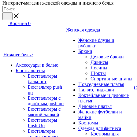
Интернет-магазин женской одежды и нижнего белья
Корзина
0
Женская одежда
Женские блузы и
рубашки
Брюки
Нижнее белье
Деловые брюки
Джинсы
Аксессуары к белью
Лосины
Бюстгальтеры
Шорты
Бюстгальтеры
Спортивные штаны
балконет
Повседневные платья
Бюсгальтер push
О
Пальто, пиджаки
up
Коктейльные и деловые
Бюстгальтеры с
платья
двойным push up
Деловые платья
Бюстгальтеры с
Женские футболки и
мягкой чашкой
майки
Бюстгальтеры
Костюмы
Push Up
Одежда для фитнеса
Бюстальтеры
Костюмы для
трансформеры