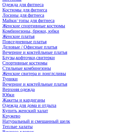
Одежда для фитнеса
Костюмы для фитнеса
Лосины для фитнеса
Майки/ топы для фитнеса
Женские спортивные костюмы
Комбинезоны, брюки, юбки
Женские платья
Повседневные платья
Деловые / Офисные платья
Вечерние и коктейльные платья
Блузы,кофточки,свитерки
Спортивные костюмы
Стильные комбинезоны
Женские свитера и лонглсливы
Туники
Вечерние и коктейльные платья
Верхняя одежда
Юбки
Жакеты и кардиганы
Одежда для дома и отдыха
Купить женский халат
Кружево
Натуральный и смешанный шелк
Теплые халаты
Вискоза,хлопок