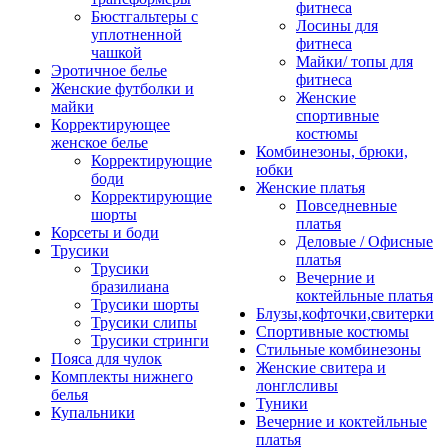
фитнеса
Бюстгальтеры с
Лосины для
уплотненной
фитнеса
чашкой
Майки/ топы для
Эротичное белье
фитнеса
Женские футболки и
Женские
майки
спортивные
Корректирующее
костюмы
женское белье
Комбинезоны, брюки,
Корректирующие
юбки
боди
Женские платья
Корректирующие
Повседневные
шорты
платья
Корсеты и боди
Деловые / Офисные
Трусики
платья
Трусики
Вечерние и
бразилиана
коктейльные платья
Трусики шорты
Блузы,кофточки,свитерки
Трусики слипы
Спортивные костюмы
Трусики стринги
Стильные комбинезоны
Пояса для чулок
Женские свитера и
Комплекты нижнего
лонглсливы
белья
Туники
Купальники
Вечерние и коктейльные
платья