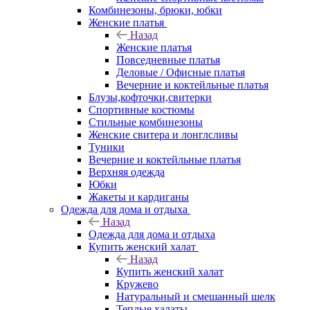
Комбинезоны, брюки, юбки
Женские платья
Назад
Женские платья
Повседневные платья
Деловые / Офисные платья
Вечерние и коктейльные платья
Блузы,кофточки,свитерки
Спортивные костюмы
Стильные комбинезоны
Женские свитера и лонглсливы
Туники
Вечерние и коктейльные платья
Верхняя одежда
Юбки
Жакеты и кардиганы
Одежда для дома и отдыха
Назад
Одежда для дома и отдыха
Купить женский халат
Назад
Купить женский халат
Кружево
Натуральный и смешанный шелк
Теплые халаты