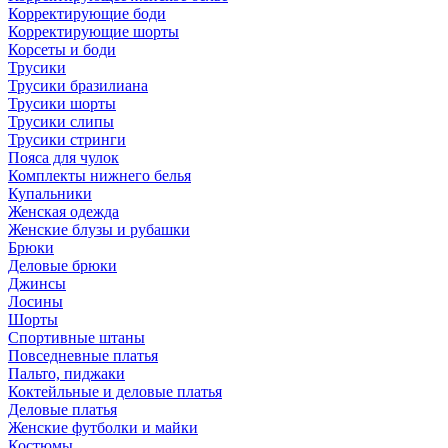
Корректирующие боди
Корректирующие шорты
Корсеты и боди
Трусики
Трусики бразилиана
Трусики шорты
Трусики слипы
Трусики стринги
Пояса для чулок
Комплекты нижнего белья
Купальники
Женская одежда
Женские блузы и рубашки
Брюки
Деловые брюки
Джинсы
Лосины
Шорты
Спортивные штаны
Повседневные платья
Пальто, пиджаки
Коктейльные и деловые платья
Деловые платья
Женские футболки и майки
Костюмы