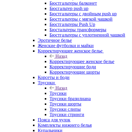
Бюстгальтеры балконет
Бюсгальтер push up
Бюстгальтеры с двойным push up
Бюстгальтеры с мягкой чашкой
Бюстгальтеры Push Up
Бюстальтеры трансформеры
Бюстгальтеры с уплотненной чашкой
Эротичное белье
Женские футболки и майки
Корректирующее женское белье
Назад
Корректирующее женское белье
Корректирующие боди
Корректирующие шорты
Корсеты и боди
Трусики
Назад
Трусики
Трусики бразилиана
Трусики шорты
Трусики слипы
Трусики стринги
Пояса для чулок
Комплекты нижнего белья
Купальники