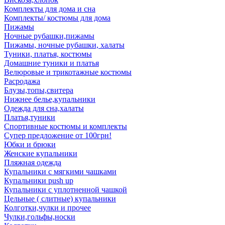
Комплекты для дома и сна
Комплекты/ костюмы для дома
Пижамы
Ночные рубашки,пижамы
Пижамы, ночные рубашки, халаты
Туники, платья, костюмы
Домашние туники и платья
Велюровые и трикотажные костюмы
Расродажа
Блузы,топы,свитера
Нижнее белье,купальники
Одежда для сна,халаты
Платья,туники
Спортивные костюмы и комплекты
Супер предложение от 100грн!
Юбки и брюки
Женские купальники
Пляжная одежда
Купальники с мягкими чашками
Купальники push up
Купальники с уплотненной чашкой
Цельные ( слитные) купальники
Колготки,чулки и прочее
Чулки,гольфы,носки