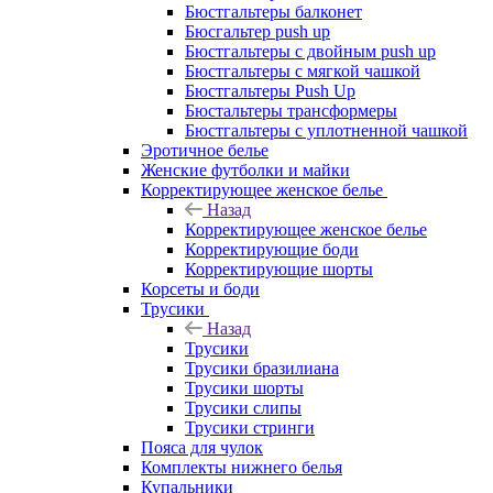
Бюстгальтеры балконет
Бюсгальтер push up
Бюстгальтеры с двойным push up
Бюстгальтеры с мягкой чашкой
Бюстгальтеры Push Up
Бюстальтеры трансформеры
Бюстгальтеры с уплотненной чашкой
Эротичное белье
Женские футболки и майки
Корректирующее женское белье
Назад
Корректирующее женское белье
Корректирующие боди
Корректирующие шорты
Корсеты и боди
Трусики
Назад
Трусики
Трусики бразилиана
Трусики шорты
Трусики слипы
Трусики стринги
Пояса для чулок
Комплекты нижнего белья
Купальники