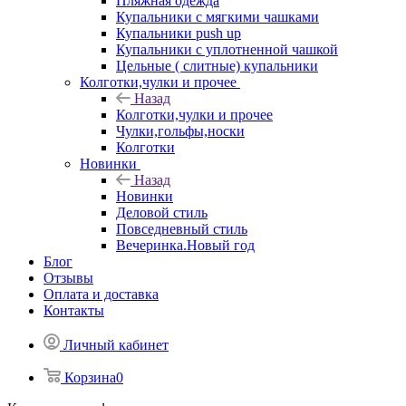
Пляжная одежда
Купальники с мягкими чашками
Купальники push up
Купальники с уплотненной чашкой
Цельные ( слитные) купальники
Колготки,чулки и прочее
Назад
Колготки,чулки и прочее
Чулки,гольфы,носки
Колготки
Новинки
Назад
Новинки
Деловой стиль
Повседневный стиль
Вечеринка.Новый год
Блог
Отзывы
Оплата и доставка
Контакты
Личный кабинет
Корзина
0