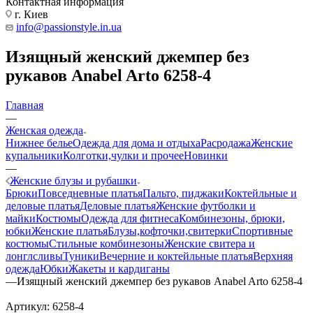
Контактная информация
г. Киев
info@passionstyle.in.ua
Изящный женский джемпер без
рукавов Anabel Arto 6258-4
Главная
—
Женская одежда
Нижнее белье
Одежда для дома и отдыха
Расродажа
Женские
купальники
Колготки,чулки и прочее
Новинки
—
Женские блузы и рубашки
Брюки
Повседневные платья
Пальто, пиджаки
Коктейльные и
деловые платья
Деловые платья
Женские футболки и
майки
Костюмы
Одежда для фитнеса
Комбинезоны, брюки,
юбки
Женские платья
Блузы,кофточки,свитерки
Спортивные
костюмы
Стильные комбинезоны
Женские свитера и
лонглсливы
Туники
Вечерние и коктейльные платья
Верхняя
одежда
Юбки
Жакеты и кардиганы
—
Изящный женский джемпер без рукавов Anabel Arto 6258-4
Артикул:
6258-4