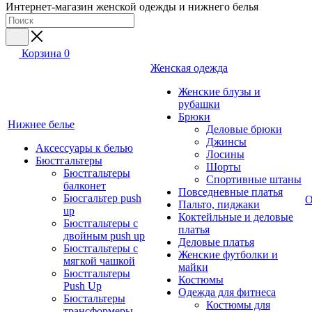
Интернет-магазин женской одежды и нижнего белья
Корзина
0
Женская одежда
Женские блузы и
рубашки
Брюки
Нижнее белье
Деловые брюки
Джинсы
Аксессуары к белью
Лосины
Бюстгальтеры
Шорты
Бюстгальтеры
Спортивные штаны
балконет
Повседневные платья
Бюсгальтер push
О
Пальто, пиджаки
up
Коктейльные и деловые
Бюстгальтеры с
платья
двойным push up
Деловые платья
Бюстгальтеры с
Женские футболки и
мягкой чашкой
майки
Бюстгальтеры
Костюмы
Push Up
Одежда для фитнеса
Бюстальтеры
Костюмы для
трансформеры