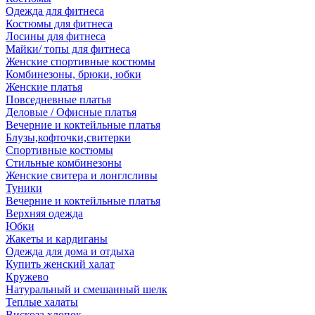
Одежда для фитнеса
Костюмы для фитнеса
Лосины для фитнеса
Майки/ топы для фитнеса
Женские спортивные костюмы
Комбинезоны, брюки, юбки
Женские платья
Повседневные платья
Деловые / Офисные платья
Вечерние и коктейльные платья
Блузы,кофточки,свитерки
Спортивные костюмы
Стильные комбинезоны
Женские свитера и лонглсливы
Туники
Вечерние и коктейльные платья
Верхняя одежда
Юбки
Жакеты и кардиганы
Одежда для дома и отдыха
Купить женский халат
Кружево
Натуральный и смешанный шелк
Теплые халаты
Вискоза,хлопок