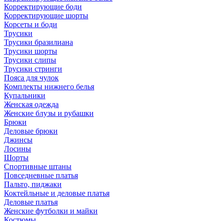
Корректирующие боди
Корректирующие шорты
Корсеты и боди
Трусики
Трусики бразилиана
Трусики шорты
Трусики слипы
Трусики стринги
Пояса для чулок
Комплекты нижнего белья
Купальники
Женская одежда
Женские блузы и рубашки
Брюки
Деловые брюки
Джинсы
Лосины
Шорты
Спортивные штаны
Повседневные платья
Пальто, пиджаки
Коктейльные и деловые платья
Деловые платья
Женские футболки и майки
Костюмы