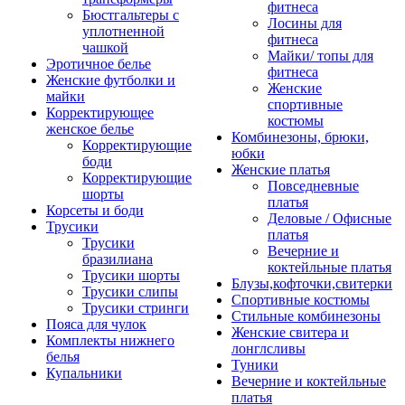
фитнеса
Бюстгальтеры с
Лосины для
уплотненной
фитнеса
чашкой
Майки/ топы для
Эротичное белье
фитнеса
Женские футболки и
Женские
майки
спортивные
Корректирующее
костюмы
женское белье
Комбинезоны, брюки,
Корректирующие
юбки
боди
Женские платья
Корректирующие
Повседневные
шорты
платья
Корсеты и боди
Деловые / Офисные
Трусики
платья
Трусики
Вечерние и
бразилиана
коктейльные платья
Трусики шорты
Блузы,кофточки,свитерки
Трусики слипы
Спортивные костюмы
Трусики стринги
Стильные комбинезоны
Пояса для чулок
Женские свитера и
Комплекты нижнего
лонглсливы
белья
Туники
Купальники
Вечерние и коктейльные
платья