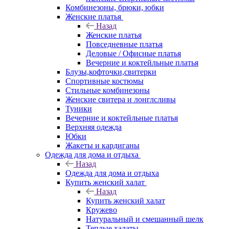
Комбинезоны, брюки, юбки
Женские платья
Назад
Женские платья
Повседневные платья
Деловые / Офисные платья
Вечерние и коктейльные платья
Блузы,кофточки,свитерки
Спортивные костюмы
Стильные комбинезоны
Женские свитера и лонглсливы
Туники
Вечерние и коктейльные платья
Верхняя одежда
Юбки
Жакеты и кардиганы
Одежда для дома и отдыха
Назад
Одежда для дома и отдыха
Купить женский халат
Назад
Купить женский халат
Кружево
Натуральный и смешанный шелк
Теплые халаты