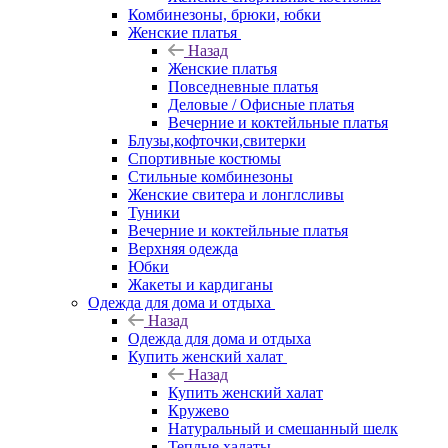
Комбинезоны, брюки, юбки
Женские платья
Назад
Женские платья
Повседневные платья
Деловые / Офисные платья
Вечерние и коктейльные платья
Блузы,кофточки,свитерки
Спортивные костюмы
Стильные комбинезоны
Женские свитера и лонглсливы
Туники
Вечерние и коктейльные платья
Верхняя одежда
Юбки
Жакеты и кардиганы
Одежда для дома и отдыха
Назад
Одежда для дома и отдыха
Купить женский халат
Назад
Купить женский халат
Кружево
Натуральный и смешанный шелк
Теплые халаты