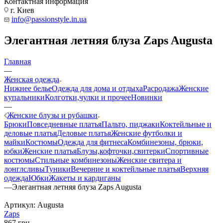
Контактная информация
г. Киев
info@passionstyle.in.ua
Элегантная летняя блуза Zaps Augusta
Главная
—
Женская одежда
Нижнее белье
Одежда для дома и отдыха
Расродажа
Женские
купальники
Колготки,чулки и прочее
Новинки
—
Женские блузы и рубашки
Брюки
Повседневные платья
Пальто, пиджаки
Коктейльные и
деловые платья
Деловые платья
Женские футболки и
майки
Костюмы
Одежда для фитнеса
Комбинезоны, брюки,
юбки
Женские платья
Блузы,кофточки,свитерки
Спортивные
костюмы
Стильные комбинезоны
Женские свитера и
лонглсливы
Туники
Вечерние и коктейльные платья
Верхняя
одежда
Юбки
Жакеты и кардиганы
—
Элегантная летняя блуза Zaps Augusta
Артикул:
Augusta
Zaps
867
грн.