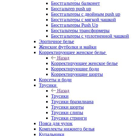
Бюстгальтеры балконет
Бюсгальтер push up
Бюстгальтеры с двойным push up
Бюстгальтеры с мягкой чашкой
Бюстгальтеры Push Up
Бюстальтеры трансформеры
Бюстгальтеры с уплотненной чашкой
Эротичное белье
Женские футболки и майки
Корректирующее женское белье
Назад
Корректирующее женское белье
Корректирующие боди
Корректирующие шорты
Корсеты и боди
Трусики
Назад
Трусики
Трусики бразилиана
Трусики шорты
Трусики слипы
Трусики стринги
Пояса для чулок
Комплекты нижнего белья
Купальники