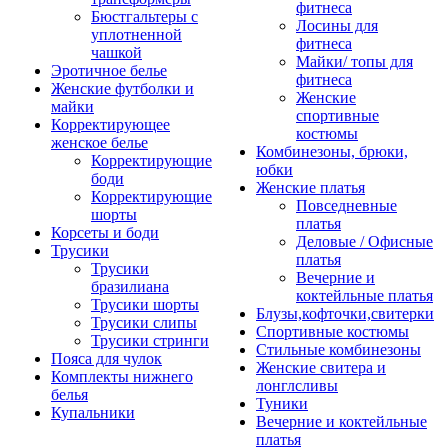
фитнеса
Бюстгальтеры с
Лосины для
уплотненной
фитнеса
чашкой
Майки/ топы для
Эротичное белье
фитнеса
Женские футболки и
Женские
майки
спортивные
Корректирующее
костюмы
женское белье
Комбинезоны, брюки,
Корректирующие
юбки
боди
Женские платья
Корректирующие
Повседневные
шорты
платья
Корсеты и боди
Деловые / Офисные
Трусики
платья
Трусики
Вечерние и
бразилиана
коктейльные платья
Трусики шорты
Блузы,кофточки,свитерки
Трусики слипы
Спортивные костюмы
Трусики стринги
Стильные комбинезоны
Пояса для чулок
Женские свитера и
Комплекты нижнего
лонглсливы
белья
Туники
Купальники
Вечерние и коктейльные
платья