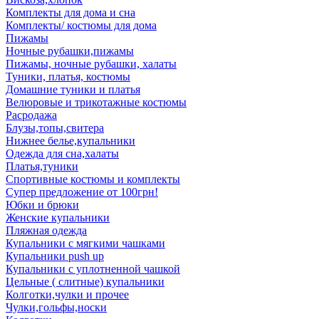
Комплекты для дома и сна
Комплекты/ костюмы для дома
Пижамы
Ночные рубашки,пижамы
Пижамы, ночные рубашки, халаты
Туники, платья, костюмы
Домашние туники и платья
Велюровые и трикотажные костюмы
Расродажа
Блузы,топы,свитера
Нижнее белье,купальники
Одежда для сна,халаты
Платья,туники
Спортивные костюмы и комплекты
Супер предложение от 100грн!
Юбки и брюки
Женские купальники
Пляжная одежда
Купальники с мягкими чашками
Купальники push up
Купальники с уплотненной чашкой
Цельные ( слитные) купальники
Колготки,чулки и прочее
Чулки,гольфы,носки