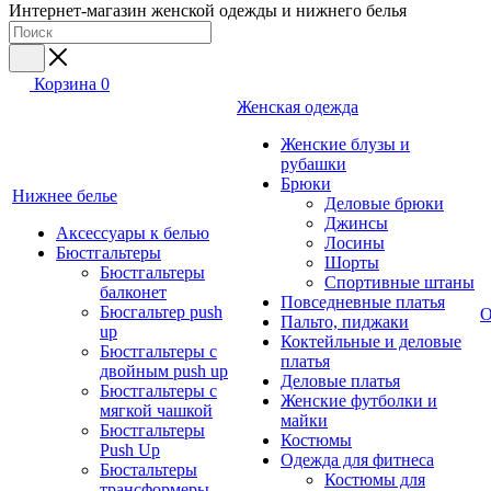
Интернет-магазин женской одежды и нижнего белья
Корзина
0
Женская одежда
Женские блузы и
рубашки
Брюки
Нижнее белье
Деловые брюки
Джинсы
Аксессуары к белью
Лосины
Бюстгальтеры
Шорты
Бюстгальтеры
Спортивные штаны
балконет
Повседневные платья
Бюсгальтер push
О
Пальто, пиджаки
up
Коктейльные и деловые
Бюстгальтеры с
платья
двойным push up
Деловые платья
Бюстгальтеры с
Женские футболки и
мягкой чашкой
майки
Бюстгальтеры
Костюмы
Push Up
Одежда для фитнеса
Бюстальтеры
Костюмы для
трансформеры