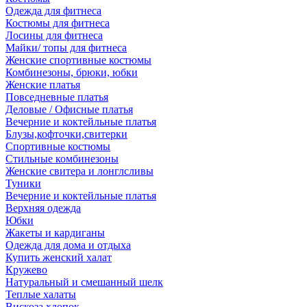
Одежда для фитнеса
Костюмы для фитнеса
Лосины для фитнеса
Майки/ топы для фитнеса
Женские спортивные костюмы
Комбинезоны, брюки, юбки
Женские платья
Повседневные платья
Деловые / Офисные платья
Вечерние и коктейльные платья
Блузы,кофточки,свитерки
Спортивные костюмы
Стильные комбинезоны
Женские свитера и лонглсливы
Туники
Вечерние и коктейльные платья
Верхняя одежда
Юбки
Жакеты и кардиганы
Одежда для дома и отдыха
Купить женский халат
Кружево
Натуральный и смешанный шелк
Теплые халаты
Вискоза,хлопок