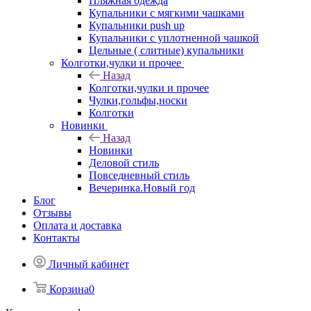
Пляжная одежда
Купальники с мягкими чашками
Купальники push up
Купальники с уплотненной чашкой
Цельные ( слитные) купальники
Колготки,чулки и прочее
Назад
Колготки,чулки и прочее
Чулки,гольфы,носки
Колготки
Новинки
Назад
Новинки
Деловой стиль
Повседневный стиль
Вечеринка.Новый год
Блог
Отзывы
Оплата и доставка
Контакты
Личный кабинет
Корзина
0