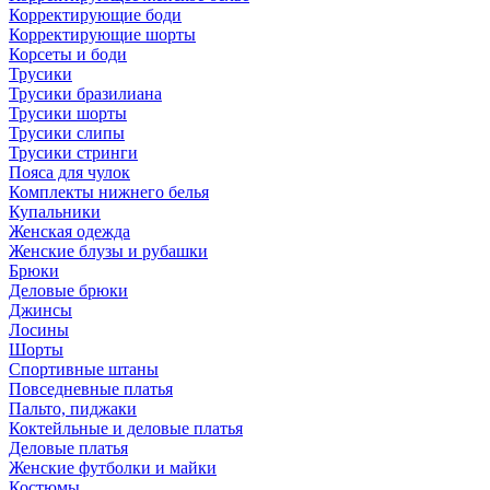
Корректирующие боди
Корректирующие шорты
Корсеты и боди
Трусики
Трусики бразилиана
Трусики шорты
Трусики слипы
Трусики стринги
Пояса для чулок
Комплекты нижнего белья
Купальники
Женская одежда
Женские блузы и рубашки
Брюки
Деловые брюки
Джинсы
Лосины
Шорты
Спортивные штаны
Повседневные платья
Пальто, пиджаки
Коктейльные и деловые платья
Деловые платья
Женские футболки и майки
Костюмы