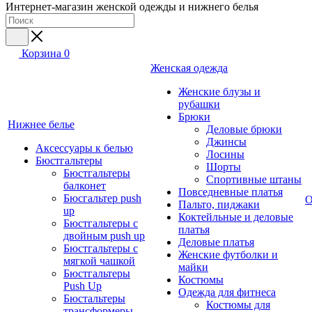
Интернет-магазин женской одежды и нижнего белья
Корзина
0
Женская одежда
Женские блузы и
рубашки
Брюки
Нижнее белье
Деловые брюки
Джинсы
Аксессуары к белью
Лосины
Бюстгальтеры
Шорты
Бюстгальтеры
Спортивные штаны
балконет
Повседневные платья
Бюсгальтер push
О
Пальто, пиджаки
up
Коктейльные и деловые
Бюстгальтеры с
платья
двойным push up
Деловые платья
Бюстгальтеры с
Женские футболки и
мягкой чашкой
майки
Бюстгальтеры
Костюмы
Push Up
Одежда для фитнеса
Бюстальтеры
Костюмы для
трансформеры