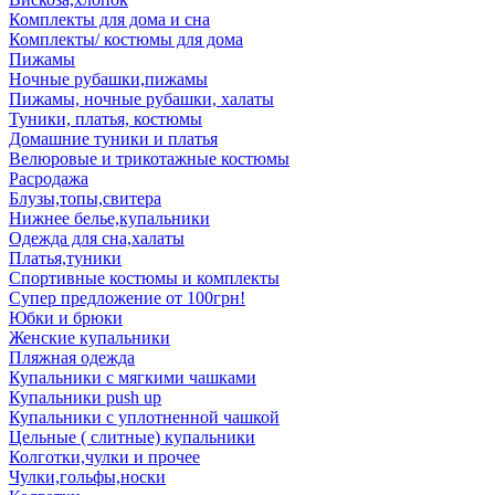
Комплекты для дома и сна
Комплекты/ костюмы для дома
Пижамы
Ночные рубашки,пижамы
Пижамы, ночные рубашки, халаты
Туники, платья, костюмы
Домашние туники и платья
Велюровые и трикотажные костюмы
Расродажа
Блузы,топы,свитера
Нижнее белье,купальники
Одежда для сна,халаты
Платья,туники
Спортивные костюмы и комплекты
Супер предложение от 100грн!
Юбки и брюки
Женские купальники
Пляжная одежда
Купальники с мягкими чашками
Купальники push up
Купальники с уплотненной чашкой
Цельные ( слитные) купальники
Колготки,чулки и прочее
Чулки,гольфы,носки