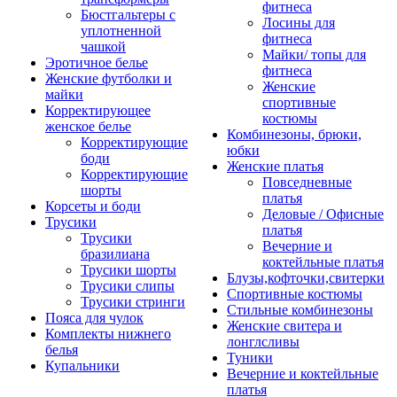
фитнеса
Бюстгальтеры с
Лосины для
уплотненной
фитнеса
чашкой
Майки/ топы для
Эротичное белье
фитнеса
Женские футболки и
Женские
майки
спортивные
Корректирующее
костюмы
женское белье
Комбинезоны, брюки,
Корректирующие
юбки
боди
Женские платья
Корректирующие
Повседневные
шорты
платья
Корсеты и боди
Деловые / Офисные
Трусики
платья
Трусики
Вечерние и
бразилиана
коктейльные платья
Трусики шорты
Блузы,кофточки,свитерки
Трусики слипы
Спортивные костюмы
Трусики стринги
Стильные комбинезоны
Пояса для чулок
Женские свитера и
Комплекты нижнего
лонглсливы
белья
Туники
Купальники
Вечерние и коктейльные
платья