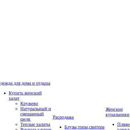
дежда для дома и отдыха
Купить женский
халат
Кружево
Натуральный и
Женские
смешанный
купальники
Расродажа
шелк
Теплые халаты
Пляжн
Блузы,топы,свитера
Вискоза,хлопок
одежд