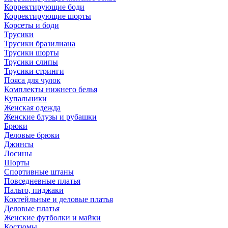
Корректирующие боди
Корректирующие шорты
Корсеты и боди
Трусики
Трусики бразилиана
Трусики шорты
Трусики слипы
Трусики стринги
Пояса для чулок
Комплекты нижнего белья
Купальники
Женская одежда
Женские блузы и рубашки
Брюки
Деловые брюки
Джинсы
Лосины
Шорты
Спортивные штаны
Повседневные платья
Пальто, пиджаки
Коктейльные и деловые платья
Деловые платья
Женские футболки и майки
Костюмы