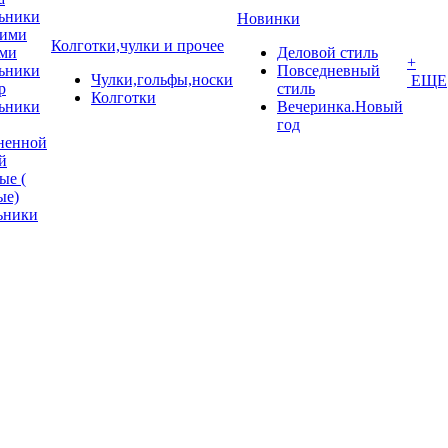
ьники
Новинки
кими
Колготки,чулки и прочее
ми
Деловой стиль
+
ьники
Повседневный
Чулки,гольфы,носки
ЕЩЕ
p
стиль
Колготки
ьники
Вечеринка.Новый
год
ненной
й
ые (
ые)
ьники