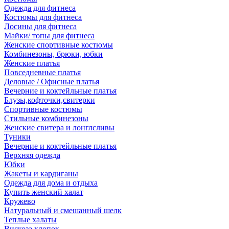
Одежда для фитнеса
Костюмы для фитнеса
Лосины для фитнеса
Майки/ топы для фитнеса
Женские спортивные костюмы
Комбинезоны, брюки, юбки
Женские платья
Повседневные платья
Деловые / Офисные платья
Вечерние и коктейльные платья
Блузы,кофточки,свитерки
Спортивные костюмы
Стильные комбинезоны
Женские свитера и лонглсливы
Туники
Вечерние и коктейльные платья
Верхняя одежда
Юбки
Жакеты и кардиганы
Одежда для дома и отдыха
Купить женский халат
Кружево
Натуральный и смешанный шелк
Теплые халаты
Вискоза,хлопок