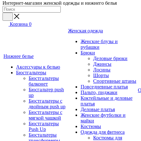
Интернет-магазин женской одежды и нижнего белья
Корзина
0
Женская одежда
Женские блузы и
рубашки
Брюки
Нижнее белье
Деловые брюки
Джинсы
Аксессуары к белью
Лосины
Бюстгальтеры
Шорты
Бюстгальтеры
Спортивные штаны
балконет
Повседневные платья
Бюсгальтер push
О
Пальто, пиджаки
up
Коктейльные и деловые
Бюстгальтеры с
платья
двойным push up
Деловые платья
Бюстгальтеры с
Женские футболки и
мягкой чашкой
майки
Бюстгальтеры
Костюмы
Push Up
Одежда для фитнеса
Бюстальтеры
Костюмы для
трансформеры