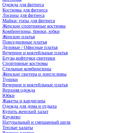
Одежда для фитнеса
Костюмы для фитнеса
Лосины для фитнеса
Майки/ топы для фитнеса
Женские спортивные костюмы
Комбинезоны, брюки, юбки
Женские платья
Повседневные платья
Деловые / Офисные платья
Вечерние и коктейльные платья
Блузы,кофточки,свитерки
Спортивные костюмы
Стильные комбинезоны
Женские свитера и лонглсливы
Туники
Вечерние и коктейльные платья
Верхняя одежда
Юбки
Жакеты и кардиганы
Одежда для дома и отдыха
Купить женский халат
Кружево
Натуральный и смешанный шелк
Теплые халаты
Вискоза,хлопок