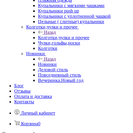
Пляжная одежда
Купальники с мягкими чашками
Купальники push up
Купальники с уплотненной чашкой
Цельные ( слитные) купальники
Колготки,чулки и прочее
Назад
Колготки,чулки и прочее
Чулки,гольфы,носки
Колготки
Новинки
Назад
Новинки
Деловой стиль
Повседневный стиль
Вечеринка.Новый год
Блог
Отзывы
Оплата и доставка
Контакты
Личный кабинет
Корзина
0