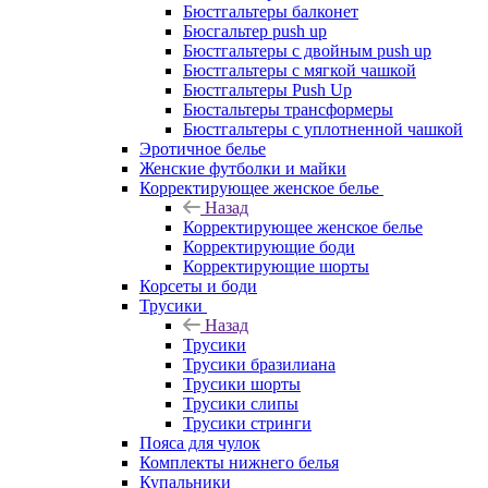
Бюстгальтеры балконет
Бюсгальтер push up
Бюстгальтеры с двойным push up
Бюстгальтеры с мягкой чашкой
Бюстгальтеры Push Up
Бюстальтеры трансформеры
Бюстгальтеры с уплотненной чашкой
Эротичное белье
Женские футболки и майки
Корректирующее женское белье
Назад
Корректирующее женское белье
Корректирующие боди
Корректирующие шорты
Корсеты и боди
Трусики
Назад
Трусики
Трусики бразилиана
Трусики шорты
Трусики слипы
Трусики стринги
Пояса для чулок
Комплекты нижнего белья
Купальники