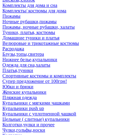
Комплекты для дома и сна
Комплекты/ костюмы для дома
Пижамы
Ночные рубашки,пижамы
Пижамы, ночные рубашки, халаты
Туники, платья, костюмы
Домашние туники и платья
Велюровые и трикотажные костюмы
Расродажа
Блузы,топы,свитера
Нижнее белье,купальники
Одежда для сна,халаты
Платья,туники
Спортивные костюмы и комплекты
Супер предложение от 100грн!
Юбки и брюки
Женские купальники
Пляжная одежда
Купальники с мягкими чашками
Купальники push up
Купальники с уплотненной чашкой
Цельные ( слитные) купальники
Колготки,чулки и прочее
Чулки,гольфы,носки