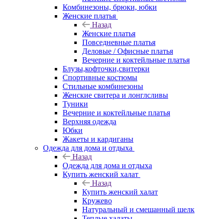
Комбинезоны, брюки, юбки
Женские платья
Назад
Женские платья
Повседневные платья
Деловые / Офисные платья
Вечерние и коктейльные платья
Блузы,кофточки,свитерки
Спортивные костюмы
Стильные комбинезоны
Женские свитера и лонглсливы
Туники
Вечерние и коктейльные платья
Верхняя одежда
Юбки
Жакеты и кардиганы
Одежда для дома и отдыха
Назад
Одежда для дома и отдыха
Купить женский халат
Назад
Купить женский халат
Кружево
Натуральный и смешанный шелк
Теплые халаты