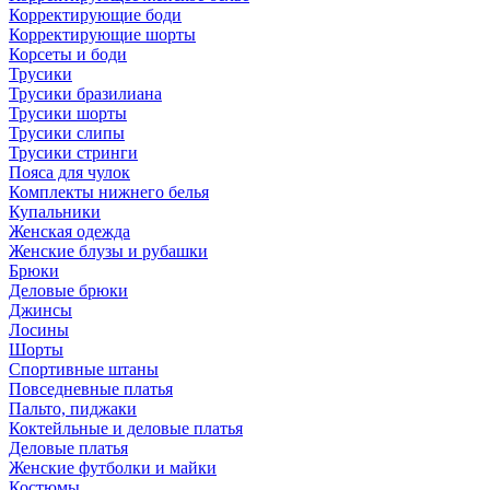
Корректирующие боди
Корректирующие шорты
Корсеты и боди
Трусики
Трусики бразилиана
Трусики шорты
Трусики слипы
Трусики стринги
Пояса для чулок
Комплекты нижнего белья
Купальники
Женская одежда
Женские блузы и рубашки
Брюки
Деловые брюки
Джинсы
Лосины
Шорты
Спортивные штаны
Повседневные платья
Пальто, пиджаки
Коктейльные и деловые платья
Деловые платья
Женские футболки и майки
Костюмы