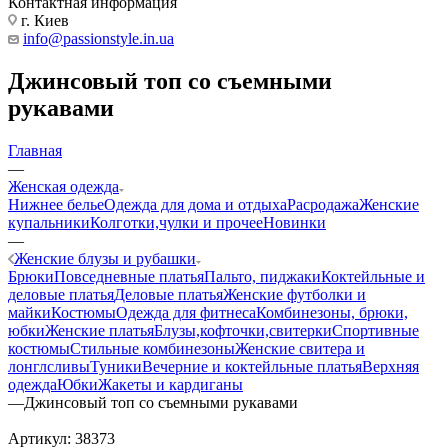
Контактная информация
г. Киев
info@passionstyle.in.ua
Джинсовый топ со съемными
рукавами
Главная
—
Женская одежда
Нижнее белье
Одежда для дома и отдыха
Расродажа
Женские
купальники
Колготки,чулки и прочее
Новинки
—
Женские блузы и рубашки
Брюки
Повседневные платья
Пальто, пиджаки
Коктейльные и
деловые платья
Деловые платья
Женские футболки и
майки
Костюмы
Одежда для фитнеса
Комбинезоны, брюки,
юбки
Женские платья
Блузы,кофточки,свитерки
Спортивные
костюмы
Стильные комбинезоны
Женские свитера и
лонглсливы
Туники
Вечерние и коктейльные платья
Верхняя
одежда
Юбки
Жакеты и кардиганы
—
Джинсовый топ со съемными рукавами
Артикул:
38373