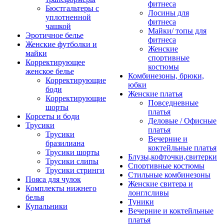
фитнеса
Бюстгальтеры с
Лосины для
уплотненной
фитнеса
чашкой
Майки/ топы для
Эротичное белье
фитнеса
Женские футболки и
Женские
майки
спортивные
Корректирующее
костюмы
женское белье
Комбинезоны, брюки,
Корректирующие
юбки
боди
Женские платья
Корректирующие
Повседневные
шорты
платья
Корсеты и боди
Деловые / Офисные
Трусики
платья
Трусики
Вечерние и
бразилиана
коктейльные платья
Трусики шорты
Блузы,кофточки,свитерки
Трусики слипы
Спортивные костюмы
Трусики стринги
Стильные комбинезоны
Пояса для чулок
Женские свитера и
Комплекты нижнего
лонглсливы
белья
Туники
Купальники
Вечерние и коктейльные
платья