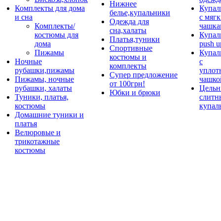
Нижнее
Комплекты для дома
Купал
белье,купальники
и сна
с мяг
Одежда для
Комплекты/
чашка
сна,халаты
костюмы для
Купал
Платья,туники
дома
push u
Спортивные
Пижамы
Купал
костюмы и
Ночные
с
комплекты
рубашки,пижамы
уплот
Супер предложение
Пижамы, ночные
чашко
от 100грн!
рубашки, халаты
Цельн
Юбки и брюки
Туники, платья,
слитн
костюмы
купал
Домашние туники и
платья
Велюровые и
трикотажные
костюмы