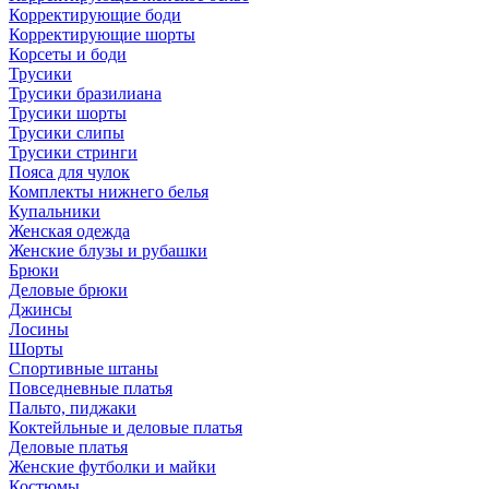
Корректирующие боди
Корректирующие шорты
Корсеты и боди
Трусики
Трусики бразилиана
Трусики шорты
Трусики слипы
Трусики стринги
Пояса для чулок
Комплекты нижнего белья
Купальники
Женская одежда
Женские блузы и рубашки
Брюки
Деловые брюки
Джинсы
Лосины
Шорты
Спортивные штаны
Повседневные платья
Пальто, пиджаки
Коктейльные и деловые платья
Деловые платья
Женские футболки и майки
Костюмы