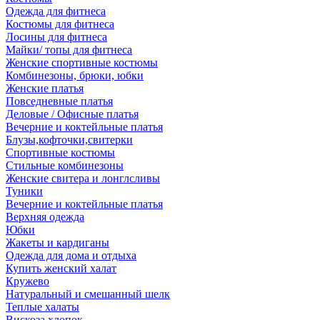
Одежда для фитнеса
Костюмы для фитнеса
Лосины для фитнеса
Майки/ топы для фитнеса
Женские спортивные костюмы
Комбинезоны, брюки, юбки
Женские платья
Повседневные платья
Деловые / Офисные платья
Вечерние и коктейльные платья
Блузы,кофточки,свитерки
Спортивные костюмы
Стильные комбинезоны
Женские свитера и лонглсливы
Туники
Вечерние и коктейльные платья
Верхняя одежда
Юбки
Жакеты и кардиганы
Одежда для дома и отдыха
Купить женский халат
Кружево
Натуральный и смешанный шелк
Теплые халаты
Вискоза,хлопок