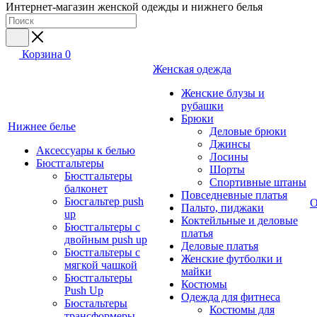
Интернет-магазин женской одежды и нижнего белья
Корзина
0
Женская одежда
Женские блузы и
рубашки
Брюки
Нижнее белье
Деловые брюки
Джинсы
Аксессуары к белью
Лосины
Бюстгальтеры
Шорты
Бюстгальтеры
Спортивные штаны
балконет
Повседневные платья
Бюсгальтер push
О
Пальто, пиджаки
up
Коктейльные и деловые
Бюстгальтеры с
платья
двойным push up
Деловые платья
Бюстгальтеры с
Женские футболки и
мягкой чашкой
майки
Бюстгальтеры
Костюмы
Push Up
Одежда для фитнеса
Бюстальтеры
Костюмы для
трансформеры