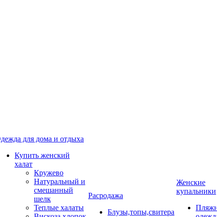
дежда для дома и отдыха
Купить женский
халат
Кружево
Натуральный и
Женские
смешанный
купальники
Расродажа
шелк
Теплые халаты
Пляжн
Блузы,топы,свитера
Вискоза,хлопок
одежд