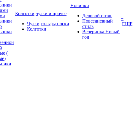
ьники
Новинки
кими
Колготки,чулки и прочее
ми
Деловой стиль
+
ьники
Повседневный
Чулки,гольфы,носки
ЕЩЕ
p
стиль
Колготки
ьники
Вечеринка.Новый
год
ненной
й
ые (
ые)
ьники