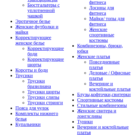
фитнеса
Бюстгальтеры с
Лосины для
уплотненной
фитнеса
чашкой
Майки/ топы для
Эротичное белье
фитнеса
Женские футболки и
Женские
майки
спортивные
Корректирующее
костюмы
женское белье
Комбинезоны, брюки,
Корректирующие
юбки
боди
Женские платья
Корректирующие
Повседневные
шорты
платья
Корсеты и боди
Деловые / Офисные
Трусики
платья
Трусики
Вечерние и
бразилиана
коктейльные платья
Трусики шорты
Блузы,кофточки,свитерки
Трусики слипы
Спортивные костюмы
Трусики стринги
Стильные комбинезоны
Пояса для чулок
Женские свитера и
Комплекты нижнего
лонглсливы
белья
Туники
Купальники
Вечерние и коктейльные
платья