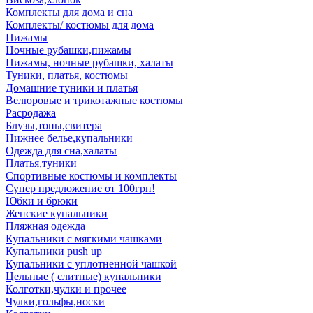
Комплекты для дома и сна
Комплекты/ костюмы для дома
Пижамы
Ночные рубашки,пижамы
Пижамы, ночные рубашки, халаты
Туники, платья, костюмы
Домашние туники и платья
Велюровые и трикотажные костюмы
Расродажа
Блузы,топы,свитера
Нижнее белье,купальники
Одежда для сна,халаты
Платья,туники
Спортивные костюмы и комплекты
Супер предложение от 100грн!
Юбки и брюки
Женские купальники
Пляжная одежда
Купальники с мягкими чашками
Купальники push up
Купальники с уплотненной чашкой
Цельные ( слитные) купальники
Колготки,чулки и прочее
Чулки,гольфы,носки