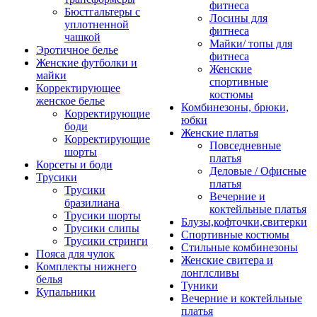
фитнеса
Бюстгальтеры с
Лосины для
уплотненной
фитнеса
чашкой
Майки/ топы для
Эротичное белье
фитнеса
Женские футболки и
Женские
майки
спортивные
Корректирующее
костюмы
женское белье
Комбинезоны, брюки,
Корректирующие
юбки
боди
Женские платья
Корректирующие
Повседневные
шорты
платья
Корсеты и боди
Деловые / Офисные
Трусики
платья
Трусики
Вечерние и
бразилиана
коктейльные платья
Трусики шорты
Блузы,кофточки,свитерки
Трусики слипы
Спортивные костюмы
Трусики стринги
Стильные комбинезоны
Пояса для чулок
Женские свитера и
Комплекты нижнего
лонглсливы
белья
Туники
Купальники
Вечерние и коктейльные
платья