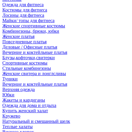
Одежда для фитнеса
Костюмы для фитнеса
Лосины для фитнеса
Майки/ топы для фитнеса
Женские спортивные костюмы
Комбинезоны, брюки, юбки
Женские платья
Повседневные платья
Деловые / Офисные платья
Вечерние и коктейльные платья
Блузы,кофточки,свитерки
Спортивные костюмы
Стильные комбинезоны
Женские свитера и лонглсливы
Туники
Вечерние и коктейльные платья
Верхняя одежда
Юбки
Жакеты и кардиганы
Одежда для дома и отдыха
Купить женский халат
Кружево
Натуральный и смешанный шелк
Теплые халаты
Вискоза,хлопок