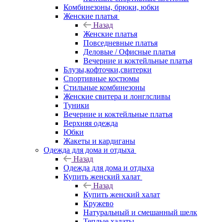
Комбинезоны, брюки, юбки
Женские платья
Назад
Женские платья
Повседневные платья
Деловые / Офисные платья
Вечерние и коктейльные платья
Блузы,кофточки,свитерки
Спортивные костюмы
Стильные комбинезоны
Женские свитера и лонглсливы
Туники
Вечерние и коктейльные платья
Верхняя одежда
Юбки
Жакеты и кардиганы
Одежда для дома и отдыха
Назад
Одежда для дома и отдыха
Купить женский халат
Назад
Купить женский халат
Кружево
Натуральный и смешанный шелк
Теплые халаты