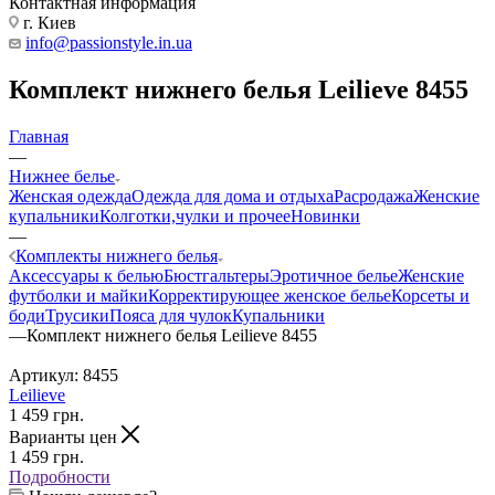
Контактная информация
г. Киев
info@passionstyle.in.ua
Комплект нижнего белья Leilieve 8455
Главная
—
Нижнее белье
Женская одежда
Одежда для дома и отдыха
Расродажа
Женские
купальники
Колготки,чулки и прочее
Новинки
—
Комплекты нижнего белья
Аксессуары к белью
Бюстгальтеры
Эротичное белье
Женские
футболки и майки
Корректирующее женское белье
Корсеты и
боди
Трусики
Пояса для чулок
Купальники
—
Комплект нижнего белья Leilieve 8455
Артикул:
8455
Leilieve
1 459
грн.
Варианты цен
1 459
грн.
Подробности