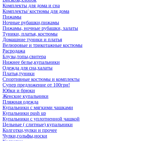
Комплекты для дома и сна
Комплекты/ костюмы для дома
Пижамы
Ночные рубашки,пижамы
Пижамы, ночные рубашки, халаты
Туники, платья, костюмы
Домашние туники и платья
Велюровые и трикотажные костюмы
Расродажа
Блузы,топы,свитера
Нижнее белье,купальники
Одежда для сна,халаты
Платья,туники
Спортивные костюмы и комплекты
Супер предложение от 100грн!
Юбки и брюки
Женские купальники
Пляжная одежда
Купальники с мягкими чашками
Купальники push up
Купальники с уплотненной чашкой
Цельные ( слитные) купальники
Колготки,чулки и прочее
Чулки,гольфы,носки