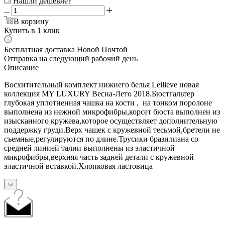
Нашли дешевле?
В корзину
Купить в 1 клик
Бесплатная доставка Новой Почтой
Отправка на следующий рабочий день
Описание
Восхитительный
комплект нижнего белья Leilieve н
овая
коллекция MY LUXURY Весна-Лето 2018.Бюстгальтер
глубокая уплотненная чашка на кости , на тонком поролоне
выполнена из нежной микрофибры,корсет бюста выполнен из
изысканного кружева,которое осуществляет дополнительную
поддержку груди.Верх чашек с кружевной тесьмой,бретели не
съемные,регулируются по длине.Трусики бразилиана со
средней линией талии выполнены из эластичной
микрофибры,верхняя часть задней детали с кружевной
эластичной вставкой.Хлопковая ластовица