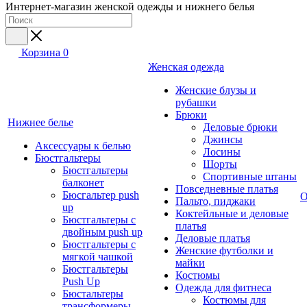
Интернет-магазин женской одежды и нижнего белья
Корзина
0
Женская одежда
Женские блузы и
рубашки
Брюки
Нижнее белье
Деловые брюки
Джинсы
Аксессуары к белью
Лосины
Бюстгальтеры
Шорты
Бюстгальтеры
Спортивные штаны
балконет
Повседневные платья
Бюсгальтер push
О
Пальто, пиджаки
up
Коктейльные и деловые
Бюстгальтеры с
платья
двойным push up
Деловые платья
Бюстгальтеры с
Женские футболки и
мягкой чашкой
майки
Бюстгальтеры
Костюмы
Push Up
Одежда для фитнеса
Бюстальтеры
Костюмы для
трансформеры