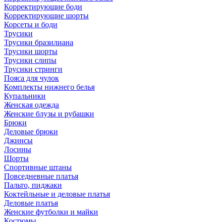
Корректирующие боди
Корректирующие шорты
Корсеты и боди
Трусики
Трусики бразилиана
Трусики шорты
Трусики слипы
Трусики стринги
Пояса для чулок
Комплекты нижнего белья
Купальники
Женская одежда
Женские блузы и рубашки
Брюки
Деловые брюки
Джинсы
Лосины
Шорты
Спортивные штаны
Повседневные платья
Пальто, пиджаки
Коктейльные и деловые платья
Деловые платья
Женские футболки и майки
Костюмы