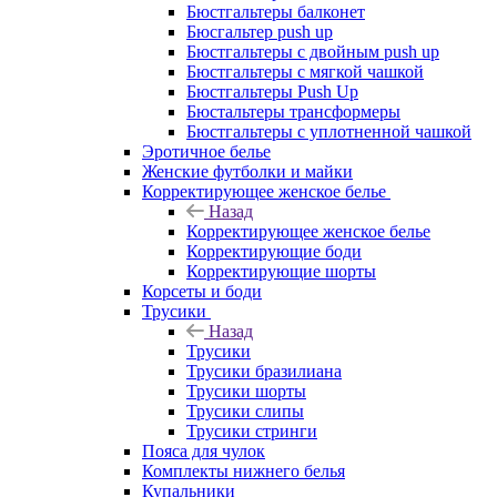
Бюстгальтеры балконет
Бюсгальтер push up
Бюстгальтеры с двойным push up
Бюстгальтеры с мягкой чашкой
Бюстгальтеры Push Up
Бюстальтеры трансформеры
Бюстгальтеры с уплотненной чашкой
Эротичное белье
Женские футболки и майки
Корректирующее женское белье
Назад
Корректирующее женское белье
Корректирующие боди
Корректирующие шорты
Корсеты и боди
Трусики
Назад
Трусики
Трусики бразилиана
Трусики шорты
Трусики слипы
Трусики стринги
Пояса для чулок
Комплекты нижнего белья
Купальники