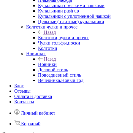
Пляжная одежда
Купальники с мягкими чашками
Купальники push up
Купальники с уплотненной чашкой
Цельные ( слитные) купальники
Колготки,чулки и прочее
Назад
Колготки,чулки и прочее
Чулки,гольфы,носки
Колготки
Новинки
Назад
Новинки
Деловой стиль
Повседневный стиль
Вечеринка.Новый год
Блог
Отзывы
Оплата и доставка
Контакты
Личный кабинет
Корзина
0