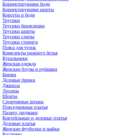
Корректирующие боди
Корректирующие шорты
Корсеты и боди
Трусики
Трусики бразилиана
Трусики шорты
Трусики слипы
Трусики стринги
Пояса для чулок
Комплекты нижнего белья
Купальники
Женская одежда
Женские блузы и рубашки
Брюки
Деловые брюки
Джинсы
Лосины
Шорты
Спортивные штаны
Повседневные платья
Пальто, пиджаки
Коктейльные и деловые платья
Деловые платья
Женские футболки и майки
Костюмы