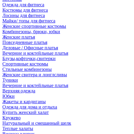
Одежда для фитнеса
Костюмы для фитнеса
Лосины для фитнеса
Майки/ топы для фитнеса
Женские спортивные костюмы
Комбинезоны, брюки, юбки
Женские платья
Повседневные платья
Деловые / Офисные платья
Вечерние и коктейльные платья
Блузы,кофточки,свитерки
Спортивные костюмы
Стильные комбинезоны
Женские свитера и лонглсливы
Туники
Вечерние и коктейльные платья
Верхняя одежда
Юбки
Жакеты и кардиганы
Одежда для дома и отдыха
Купить женский халат
Кружево
Натуральный и смешанный шелк
Теплые халаты
Вискоза,хлопок