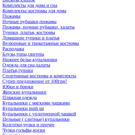
Комплекты для дома и сна
Комплекты/ костюмы для дома
Пижамы
Ночные рубашки,пижамы
Пижамы, ночные рубашки, халаты
Туники, платья, костюмы
Домашние туники и платья
Велюровые и трикотажные костюмы
Расродажа
Блузы,топы,свитера
Нижнее белье,купальники
Одежда для сна,халаты
Платья,туники
Спортивные костюмы и комплекты
Супер предложение от 100грн!
Юбки и брюки
Женские купальники
Пляжная одежда
Купальники с мягкими чашками
Купальники push up
Купальники с уплотненной чашкой
Цельные ( слитные) купальники
Колготки,чулки и прочее
Чулки,гольфы,носки