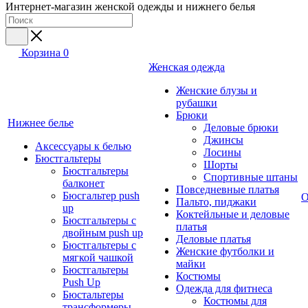
Интернет-магазин женской одежды и нижнего белья
Корзина
0
Женская одежда
Женские блузы и
рубашки
Брюки
Нижнее белье
Деловые брюки
Джинсы
Аксессуары к белью
Лосины
Бюстгальтеры
Шорты
Бюстгальтеры
Спортивные штаны
балконет
Повседневные платья
Бюсгальтер push
О
Пальто, пиджаки
up
Коктейльные и деловые
Бюстгальтеры с
платья
двойным push up
Деловые платья
Бюстгальтеры с
Женские футболки и
мягкой чашкой
майки
Бюстгальтеры
Костюмы
Push Up
Одежда для фитнеса
Бюстальтеры
Костюмы для
трансформеры