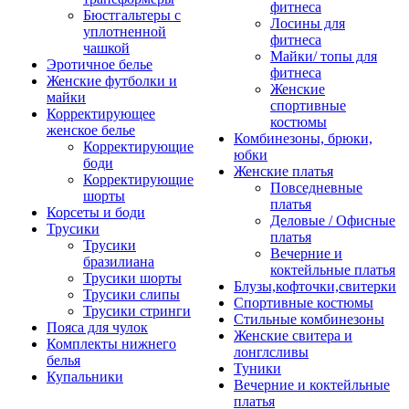
фитнеса
Бюстгальтеры с
Лосины для
уплотненной
фитнеса
чашкой
Майки/ топы для
Эротичное белье
фитнеса
Женские футболки и
Женские
майки
спортивные
Корректирующее
костюмы
женское белье
Комбинезоны, брюки,
Корректирующие
юбки
боди
Женские платья
Корректирующие
Повседневные
шорты
платья
Корсеты и боди
Деловые / Офисные
Трусики
платья
Трусики
Вечерние и
бразилиана
коктейльные платья
Трусики шорты
Блузы,кофточки,свитерки
Трусики слипы
Спортивные костюмы
Трусики стринги
Стильные комбинезоны
Пояса для чулок
Женские свитера и
Комплекты нижнего
лонглсливы
белья
Туники
Купальники
Вечерние и коктейльные
платья