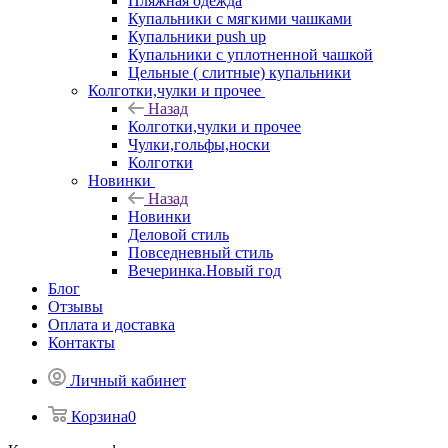
Пляжная одежда
Купальники с мягкими чашками
Купальники push up
Купальники с уплотненной чашкой
Цельные ( слитные) купальники
Колготки,чулки и прочее
Назад
Колготки,чулки и прочее
Чулки,гольфы,носки
Колготки
Новинки
Назад
Новинки
Деловой стиль
Повседневный стиль
Вечеринка.Новый год
Блог
Отзывы
Оплата и доставка
Контакты
Личный кабинет
Корзина
0