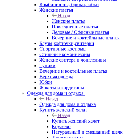
Комбинезоны, брюки, юбки
Женские платья
Назад
Женские платья
Повседневные платья
Деловые / Офисные платья
Вечерние и коктейльные платья
Блузы,кофточки,свитерки
Спортивные костюмы
Стильные комбинезоны
Женские свитера и лонглсливы
Туники
Вечерние и коктейльные платья
Верхняя одежда
Юбки
Жакеты и кардиганы
Одежда для дома и отдыха
Назад
Одежда для дома и отдыха
Купить женский халат
Назад
Купить женский халат
Кружево
Натуральный и смешанный шелк
Теплые халаты