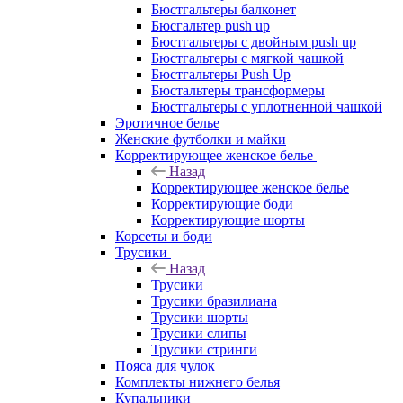
Бюстгальтеры балконет
Бюсгальтер push up
Бюстгальтеры с двойным push up
Бюстгальтеры с мягкой чашкой
Бюстгальтеры Push Up
Бюстальтеры трансформеры
Бюстгальтеры с уплотненной чашкой
Эротичное белье
Женские футболки и майки
Корректирующее женское белье
Назад
Корректирующее женское белье
Корректирующие боди
Корректирующие шорты
Корсеты и боди
Трусики
Назад
Трусики
Трусики бразилиана
Трусики шорты
Трусики слипы
Трусики стринги
Пояса для чулок
Комплекты нижнего белья
Купальники