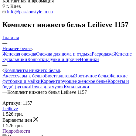
Контактная информация
г. Киев
info@passionstyle.in.ua
Комплект нижнего белья Leilieve 1157
Главная
—
Нижнее белье
Женская одежда
Одежда для дома и отдыха
Расродажа
Женские
купальники
Колготки,чулки и прочее
Новинки
—
Комплекты нижнего белья
Аксессуары к белью
Бюстгальтеры
Эротичное белье
Женские
футболки и майки
Корректирующее женское белье
Корсеты и
боди
Трусики
Пояса для чулок
Купальники
—
Комплект нижнего белья Leilieve 1157
Артикул:
1157
Leilieve
1 526
грн.
Варианты цен
1 526
грн.
Подробности