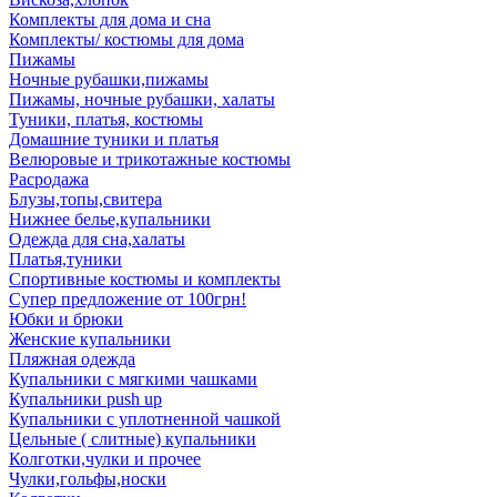
Комплекты для дома и сна
Комплекты/ костюмы для дома
Пижамы
Ночные рубашки,пижамы
Пижамы, ночные рубашки, халаты
Туники, платья, костюмы
Домашние туники и платья
Велюровые и трикотажные костюмы
Расродажа
Блузы,топы,свитера
Нижнее белье,купальники
Одежда для сна,халаты
Платья,туники
Спортивные костюмы и комплекты
Супер предложение от 100грн!
Юбки и брюки
Женские купальники
Пляжная одежда
Купальники с мягкими чашками
Купальники push up
Купальники с уплотненной чашкой
Цельные ( слитные) купальники
Колготки,чулки и прочее
Чулки,гольфы,носки