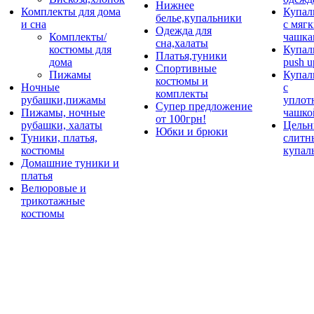
Нижнее
Комплекты для дома
Купал
белье,купальники
и сна
с мяг
Одежда для
Комплекты/
чашка
сна,халаты
костюмы для
Купал
Платья,туники
дома
push u
Спортивные
Пижамы
Купал
костюмы и
Ночные
с
комплекты
рубашки,пижамы
уплот
Супер предложение
Пижамы, ночные
чашко
от 100грн!
рубашки, халаты
Цельн
Юбки и брюки
Туники, платья,
слитн
костюмы
купал
Домашние туники и
платья
Велюровые и
трикотажные
костюмы