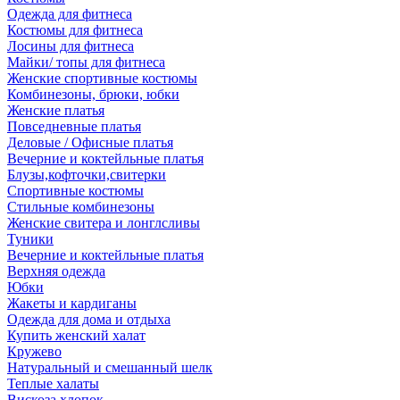
Одежда для фитнеса
Костюмы для фитнеса
Лосины для фитнеса
Майки/ топы для фитнеса
Женские спортивные костюмы
Комбинезоны, брюки, юбки
Женские платья
Повседневные платья
Деловые / Офисные платья
Вечерние и коктейльные платья
Блузы,кофточки,свитерки
Спортивные костюмы
Стильные комбинезоны
Женские свитера и лонглсливы
Туники
Вечерние и коктейльные платья
Верхняя одежда
Юбки
Жакеты и кардиганы
Одежда для дома и отдыха
Купить женский халат
Кружево
Натуральный и смешанный шелк
Теплые халаты
Вискоза,хлопок