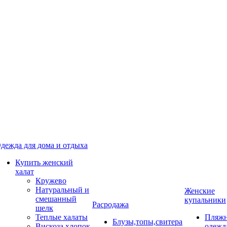
дежда для дома и отдыха
Купить женский
халат
Кружево
Натуральный и
Женские
смешанный
купальники
Расродажа
шелк
Теплые халаты
Пляжн
Блузы,топы,свитера
Вискоза,хлопок
одежд