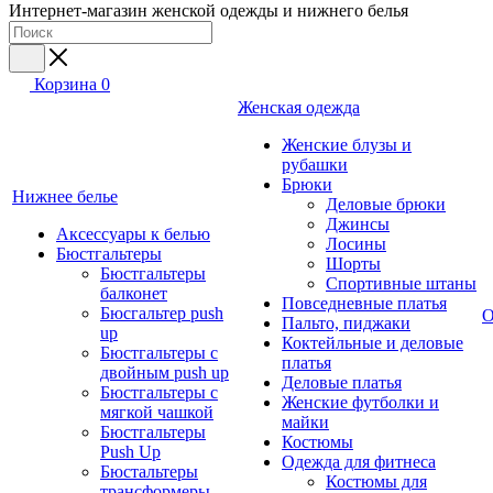
Интернет-магазин женской одежды и нижнего белья
Корзина
0
Женская одежда
Женские блузы и
рубашки
Брюки
Нижнее белье
Деловые брюки
Джинсы
Аксессуары к белью
Лосины
Бюстгальтеры
Шорты
Бюстгальтеры
Спортивные штаны
балконет
Повседневные платья
Бюсгальтер push
О
Пальто, пиджаки
up
Коктейльные и деловые
Бюстгальтеры с
платья
двойным push up
Деловые платья
Бюстгальтеры с
Женские футболки и
мягкой чашкой
майки
Бюстгальтеры
Костюмы
Push Up
Одежда для фитнеса
Бюстальтеры
Костюмы для
трансформеры