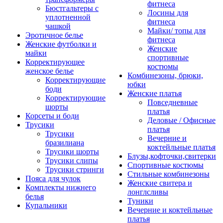
фитнеса
Бюстгальтеры с
Лосины для
уплотненной
фитнеса
чашкой
Майки/ топы для
Эротичное белье
фитнеса
Женские футболки и
Женские
майки
спортивные
Корректирующее
костюмы
женское белье
Комбинезоны, брюки,
Корректирующие
юбки
боди
Женские платья
Корректирующие
Повседневные
шорты
платья
Корсеты и боди
Деловые / Офисные
Трусики
платья
Трусики
Вечерние и
бразилиана
коктейльные платья
Трусики шорты
Блузы,кофточки,свитерки
Трусики слипы
Спортивные костюмы
Трусики стринги
Стильные комбинезоны
Пояса для чулок
Женские свитера и
Комплекты нижнего
лонглсливы
белья
Туники
Купальники
Вечерние и коктейльные
платья