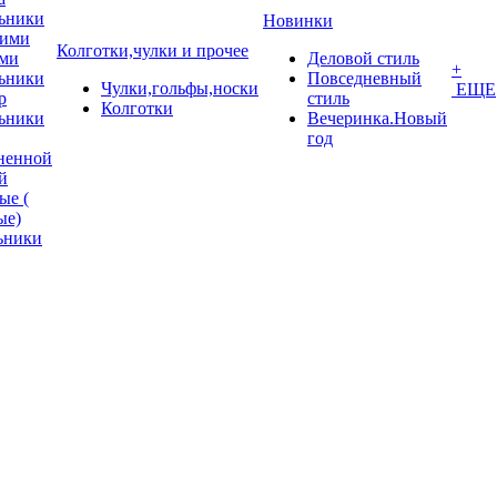
ьники
Новинки
кими
Колготки,чулки и прочее
ми
Деловой стиль
+
ьники
Повседневный
Чулки,гольфы,носки
ЕЩЕ
p
стиль
Колготки
ьники
Вечеринка.Новый
год
ненной
й
ые (
ые)
ьники