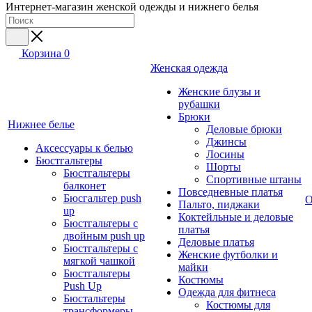
Интернет-магазин женской одежды и нижнего белья
Корзина
0
Женская одежда
Женские блузы и
рубашки
Брюки
Нижнее белье
Деловые брюки
Джинсы
Аксессуары к белью
Лосины
Бюстгальтеры
Шорты
Бюстгальтеры
Спортивные штаны
балконет
Повседневные платья
Бюсгальтер push
О
Пальто, пиджаки
up
Коктейльные и деловые
Бюстгальтеры с
платья
двойным push up
Деловые платья
Бюстгальтеры с
Женские футболки и
мягкой чашкой
майки
Бюстгальтеры
Костюмы
Push Up
Одежда для фитнеса
Бюстальтеры
Костюмы для
трансформеры