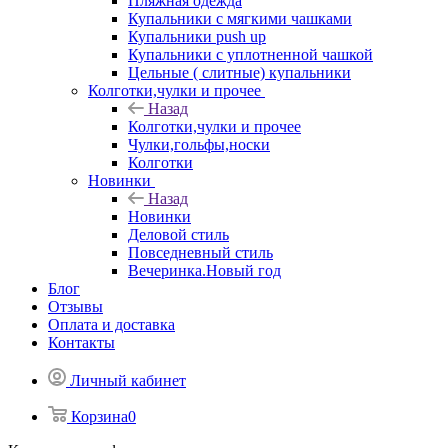
Пляжная одежда
Купальники с мягкими чашками
Купальники push up
Купальники с уплотненной чашкой
Цельные ( слитные) купальники
Колготки,чулки и прочее
Назад
Колготки,чулки и прочее
Чулки,гольфы,носки
Колготки
Новинки
Назад
Новинки
Деловой стиль
Повседневный стиль
Вечеринка.Новый год
Блог
Отзывы
Оплата и доставка
Контакты
Личный кабинет
Корзина
0