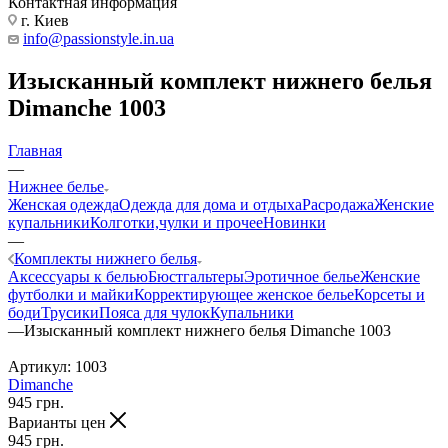
Контактная информация
г. Киев
info@passionstyle.in.ua
Изысканный комплект нижнего белья
Dimanche 1003
Главная
—
Нижнее белье
Женская одежда
Одежда для дома и отдыха
Расродажа
Женские
купальники
Колготки,чулки и прочее
Новинки
—
Комплекты нижнего белья
Аксессуары к белью
Бюстгальтеры
Эротичное белье
Женские
футболки и майки
Корректирующее женское белье
Корсеты и
боди
Трусики
Пояса для чулок
Купальники
—
Изысканный комплект нижнего белья Dimanche 1003
Артикул:
1003
Dimanche
945
грн.
Варианты цен
945
грн.