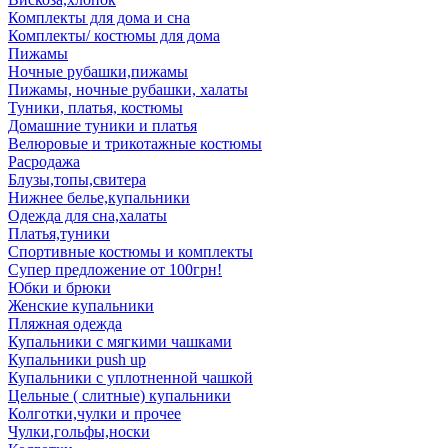
Комплекты для дома и сна
Комплекты/ костюмы для дома
Пижамы
Ночные рубашки,пижамы
Пижамы, ночные рубашки, халаты
Туники, платья, костюмы
Домашние туники и платья
Велюровые и трикотажные костюмы
Расродажа
Блузы,топы,свитера
Нижнее белье,купальники
Одежда для сна,халаты
Платья,туники
Спортивные костюмы и комплекты
Супер предложение от 100грн!
Юбки и брюки
Женские купальники
Пляжная одежда
Купальники с мягкими чашками
Купальники push up
Купальники с уплотненной чашкой
Цельные ( слитные) купальники
Колготки,чулки и прочее
Чулки,гольфы,носки