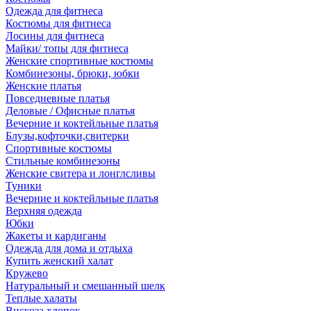
Одежда для фитнеса
Костюмы для фитнеса
Лосины для фитнеса
Майки/ топы для фитнеса
Женские спортивные костюмы
Комбинезоны, брюки, юбки
Женские платья
Повседневные платья
Деловые / Офисные платья
Вечерние и коктейльные платья
Блузы,кофточки,свитерки
Спортивные костюмы
Стильные комбинезоны
Женские свитера и лонглсливы
Туники
Вечерние и коктейльные платья
Верхняя одежда
Юбки
Жакеты и кардиганы
Одежда для дома и отдыха
Купить женский халат
Кружево
Натуральный и смешанный шелк
Теплые халаты
Вискоза,хлопок