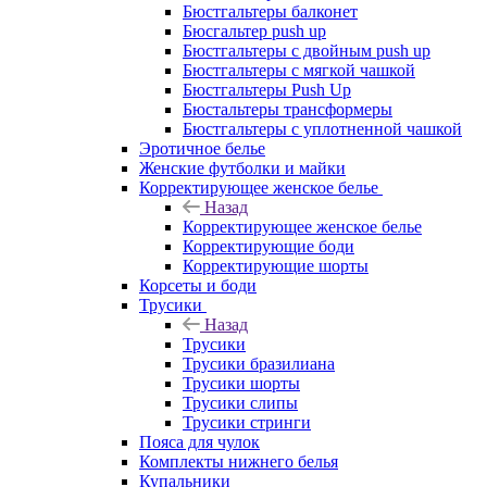
Бюстгальтеры балконет
Бюсгальтер push up
Бюстгальтеры с двойным push up
Бюстгальтеры с мягкой чашкой
Бюстгальтеры Push Up
Бюстальтеры трансформеры
Бюстгальтеры с уплотненной чашкой
Эротичное белье
Женские футболки и майки
Корректирующее женское белье
Назад
Корректирующее женское белье
Корректирующие боди
Корректирующие шорты
Корсеты и боди
Трусики
Назад
Трусики
Трусики бразилиана
Трусики шорты
Трусики слипы
Трусики стринги
Пояса для чулок
Комплекты нижнего белья
Купальники