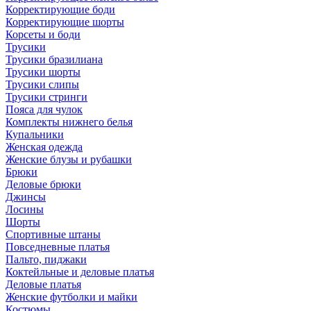
Корректирующие боди
Корректирующие шорты
Корсеты и боди
Трусики
Трусики бразилиана
Трусики шорты
Трусики слипы
Трусики стринги
Пояса для чулок
Комплекты нижнего белья
Купальники
Женская одежда
Женские блузы и рубашки
Брюки
Деловые брюки
Джинсы
Лосины
Шорты
Спортивные штаны
Повседневные платья
Пальто, пиджаки
Коктейльные и деловые платья
Деловые платья
Женские футболки и майки
Костюмы