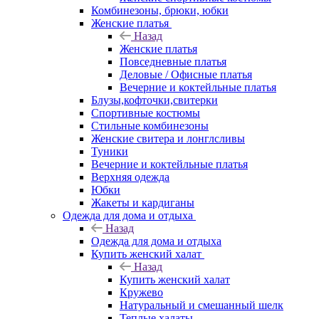
Комбинезоны, брюки, юбки
Женские платья
Назад
Женские платья
Повседневные платья
Деловые / Офисные платья
Вечерние и коктейльные платья
Блузы,кофточки,свитерки
Спортивные костюмы
Стильные комбинезоны
Женские свитера и лонглсливы
Туники
Вечерние и коктейльные платья
Верхняя одежда
Юбки
Жакеты и кардиганы
Одежда для дома и отдыха
Назад
Одежда для дома и отдыха
Купить женский халат
Назад
Купить женский халат
Кружево
Натуральный и смешанный шелк
Теплые халаты