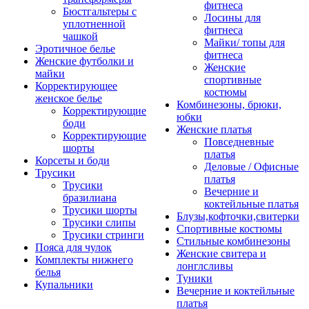
фитнеса
Бюстгальтеры с
Лосины для
уплотненной
фитнеса
чашкой
Майки/ топы для
Эротичное белье
фитнеса
Женские футболки и
Женские
майки
спортивные
Корректирующее
костюмы
женское белье
Комбинезоны, брюки,
Корректирующие
юбки
боди
Женские платья
Корректирующие
Повседневные
шорты
платья
Корсеты и боди
Деловые / Офисные
Трусики
платья
Трусики
Вечерние и
бразилиана
коктейльные платья
Трусики шорты
Блузы,кофточки,свитерки
Трусики слипы
Спортивные костюмы
Трусики стринги
Стильные комбинезоны
Пояса для чулок
Женские свитера и
Комплекты нижнего
лонглсливы
белья
Туники
Купальники
Вечерние и коктейльные
платья